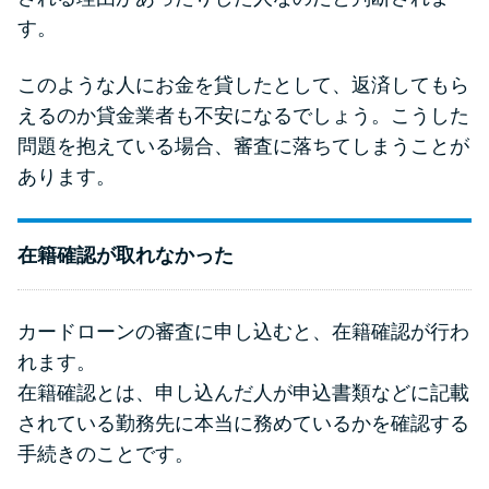
申し込みブラックとは?判断の目
す。
安や審査に通らない理由
このような人にお金を貸したとして、返済してもら
ブラックでもお金を借りるに
えるのか貸金業者も不安になるでしょう。こうした
は？3つの判断基準と工面法
問題を抱えている場合、審査に落ちてしまうことが
あります。
アコムはブラックでも審査に通
る？ 自分がブラックか確かめる
方法
在籍確認が取れなかった
アコムとレイクどっちがいい
カードローンの審査に申し込むと、在籍確認が行わ
の？ カードローンの選び方を徹
れます。
底解説！
在籍確認とは、申し込んだ人が申込書類などに記載
されている勤務先に本当に務めているかを確認する
プロミスの返済方法を徹底解
手続きのことです。
説！ もっとも便利でお得な返済