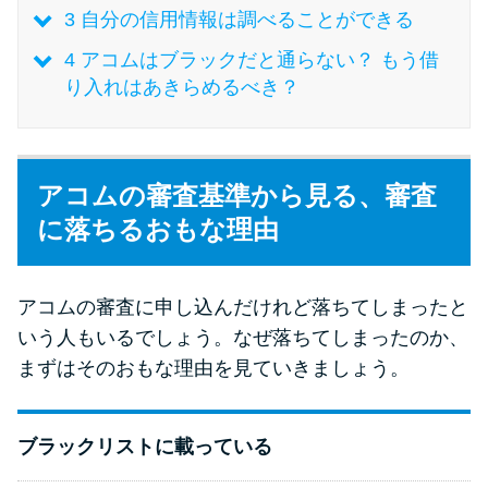
3
自分の信用情報は調べることができる
特集ページ一覧
4
アコムはブラックだと通らない？ もう借
り入れはあきらめるべき？
種類や特徴で探す
銀行カードローンを選ぶべき4つ
アコムの審査基準から見る、審査
の理由
に落ちるおもな理由
無利息期間を利用して利息0円で
お金を借りる3つのポイント
アコムの審査に申し込んだけれど落ちてしまったと
いう人もいるでしょう。なぜ落ちてしまったのか、
まずはそのおもな理由を見ていきましょう。
種類・特徴別一覧
その他コラム
ブラックリストに載っている