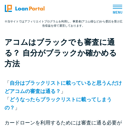
※当サイトではアフィリエイトプログラムを利用し、事業者(アコム様など)から委託を受け広
告収益を得て運営しております。
トップページ
アコムはブラックでも審査に通
おすすめコンテンツ
る？ 自分がブラックか確かめる
総合人気ランキング
方法
とにかくすぐ借りたい方向け
「
自分はブラックリストに載っていると思うんだけ
どアコムの審査は通る？
」
バレずに借りたい方向け
「
どうなったらブラックリストに載ってしまう
の？
」
審査が不安な方向け
カードローンを利用するためには審査に通る必要が