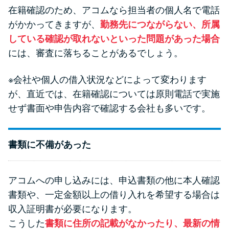
方法はどれ？
在籍確認のため、アコムなら担当者の個人名で電話
がかかってきますが、
勤務先につながらない、所属
年収が低い＆他社借入があると
している確認が取れないといった問題があった場合
落ちる？バンクイックの口コミ
には、審査に落ちることがあるでしょう。
を分析
※会社や個人の借入状況などによって変わります
が、直近では、在籍確認については原則電話で実施
みずほ銀行カードローンの問い
せず書面や申告内容で確認する会社も多いです。
合わせ先とシーン別の問い合わ
せ方法
書類に不備があった
アコムへの申し込みには、申込書類の他に本人確認
書類や、一定金額以上の借り入れを希望する場合は
収入証明書が必要になります。
こうした
書類に住所の記載がなかったり、最新の情