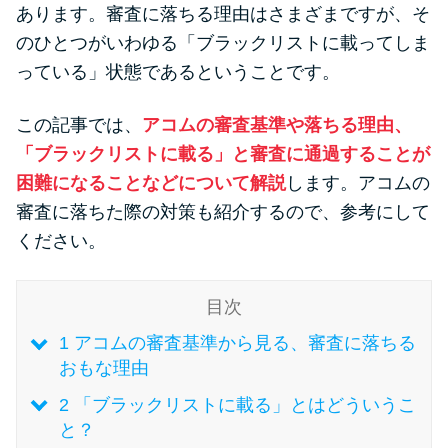
便利なコンテンツ
あります。審査に落ちる理由はさまざまですが、そ
のひとつがいわゆる「ブラックリストに載ってしま
カードローン診断
っている」状態であるということです。
この記事では、
アコムの審査基準や落ちる理由、
カードローンQ&A
「ブラックリストに載る」と審査に通過することが
特集ページ
困難になることなどについて解説
します。アコムの
審査に落ちた際の対策も紹介するので、参考にして
リボ払いをそのまま払いきると
ください。
損！
目次
カードローンの見直しで40万円
1
アコムの審査基準から見る、審査に落ちる
得した話
おもな理由
2
「ブラックリストに載る」とはどういうこ
最速！最短40分で借りられるカ
と？
ードローン