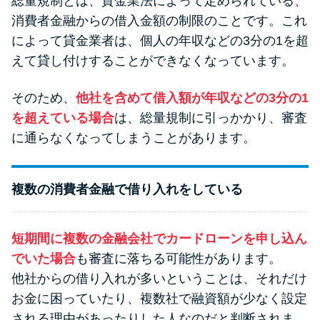
総量規制とは、貸金業法によって定められている、
未成年でもお金を借りられる？
消費者金融からの借入金額の制限のことです。これ
学生がお金を借りる方法があ
によって貸金業者は、個人の年収などの3分の1を超
る？
えて貸し付けすることができなくなっています。
学生がお金を借りる方法は？親
そのため、
他社を含めて借入額が年収などの3分の1
へのバレにくさや将来への影響
を超えている場合
は、総量規制に引っかかり、審査
を解説
に通らなくなってしまうことがあります。
ソフト闇金とは？悪質な手口に
複数の消費者金融で借り入れをしている
は要注意！
090金融（闇金）からお金を借り
短期間に複数の金融会社でカードローンを申し込ん
てはいけない理由と借りた場合
でいた場合
も審査に落ちる可能性があります。
の対処法
他社からの借り入れが多いということは、それだけ
お金に困っていたり、複数社で融資額が少なく設定
される理由があったりした人なのだと判断されま