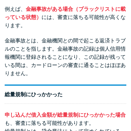
今月の家賃払えない…2ヵ月目に
は解決しないと危険な理由と対
例えば、
金融事故がある場合（ブラックリストに載
処法3つ
っている状態）
には、審査に落ちる可能性が高くな
ります。
家賃払えないが強制退去は避け
金融事故とは、金融機関との間で起こる返済トラブ
たい…市役所に相談より賢い方
ルのことを指します。金融事故の記録は個人信用情
法2選
報機関に登録されることになり、この記録が残って
いる間は、カードローンの審査に通ることはほぼあ
街金とは？絶対審査通る？借金
りません。
に悩む人へ街金をおすすめしな
い理由
総量規制にひっかかった
質屋でお金を借りるには？年利
やシステムをカードローンと比
申し込んだ借入金額が総量規制にひっかかった場合
較
も、審査に落ちる可能性があります。