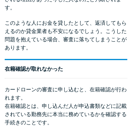
申し込みブラックとは?判断の目
す。
安や審査に通らない理由
このような人にお金を貸したとして、返済してもら
ブラックでもお金を借りるに
えるのか貸金業者も不安になるでしょう。こうした
は？3つの判断基準と工面法
問題を抱えている場合、審査に落ちてしまうことが
あります。
アコムはブラックでも審査に通
る？ 自分がブラックか確かめる
方法
在籍確認が取れなかった
アコムとレイクどっちがいい
カードローンの審査に申し込むと、在籍確認が行わ
の？ カードローンの選び方を徹
れます。
底解説！
在籍確認とは、申し込んだ人が申込書類などに記載
されている勤務先に本当に務めているかを確認する
プロミスの返済方法を徹底解
手続きのことです。
説！ もっとも便利でお得な返済