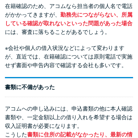
方法はどれ？
在籍確認のため、アコムなら担当者の個人名で電話
がかかってきますが、
勤務先につながらない、所属
年収が低い＆他社借入があると
している確認が取れないといった問題があった場合
落ちる？バンクイックの口コミ
には、審査に落ちることがあるでしょう。
を分析
※会社や個人の借入状況などによって変わります
が、直近では、在籍確認については原則電話で実施
みずほ銀行カードローンの問い
せず書面や申告内容で確認する会社も多いです。
合わせ先とシーン別の問い合わ
せ方法
書類に不備があった
アコムへの申し込みには、申込書類の他に本人確認
書類や、一定金額以上の借り入れを希望する場合は
収入証明書が必要になります。
こうした
書類に住所の記載がなかったり、最新の情