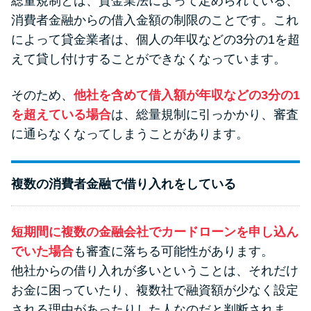
総量規制とは、貸金業法によって定められている、
未成年でもお金を借りられる？
消費者金融からの借入金額の制限のことです。これ
学生がお金を借りる方法があ
によって貸金業者は、個人の年収などの3分の1を超
る？
えて貸し付けすることができなくなっています。
学生がお金を借りる方法は？親
そのため、
他社を含めて借入額が年収などの3分の1
へのバレにくさや将来への影響
を超えている場合
は、総量規制に引っかかり、審査
を解説
に通らなくなってしまうことがあります。
ソフト闇金とは？悪質な手口に
複数の消費者金融で借り入れをしている
は要注意！
090金融（闇金）からお金を借り
短期間に複数の金融会社でカードローンを申し込ん
てはいけない理由と借りた場合
でいた場合
も審査に落ちる可能性があります。
の対処法
他社からの借り入れが多いということは、それだけ
お金に困っていたり、複数社で融資額が少なく設定
される理由があったりした人なのだと判断されま