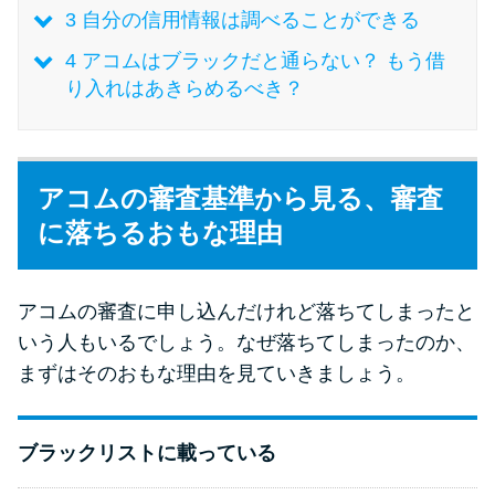
3
自分の信用情報は調べることができる
特集ページ一覧
4
アコムはブラックだと通らない？ もう借
り入れはあきらめるべき？
種類や特徴で探す
銀行カードローンを選ぶべき4つ
アコムの審査基準から見る、審査
の理由
に落ちるおもな理由
無利息期間を利用して利息0円で
お金を借りる3つのポイント
アコムの審査に申し込んだけれど落ちてしまったと
いう人もいるでしょう。なぜ落ちてしまったのか、
まずはそのおもな理由を見ていきましょう。
種類・特徴別一覧
その他コラム
ブラックリストに載っている