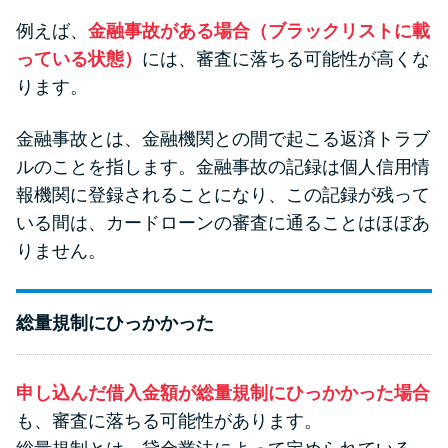
今月の家賃払えない…2ヵ月目に
は解決しないと危険な理由と対
例えば、
金融事故がある場合（ブラックリストに載
処法3つ
っている状態）
には、審査に落ちる可能性が高くな
ります。
家賃払えないが強制退去は避け
金融事故とは、金融機関との間で起こる返済トラブ
たい…市役所に相談より賢い方
ルのことを指します。金融事故の記録は個人信用情
法2選
報機関に登録されることになり、この記録が残って
いる間は、カードローンの審査に通ることはほぼあ
街金とは？絶対審査通る？借金
りません。
に悩む人へ街金をおすすめしな
い理由
総量規制にひっかかった
質屋でお金を借りるには？年利
やシステムをカードローンと比
申し込んだ借入金額が総量規制にひっかかった場合
較
も、審査に落ちる可能性があります。