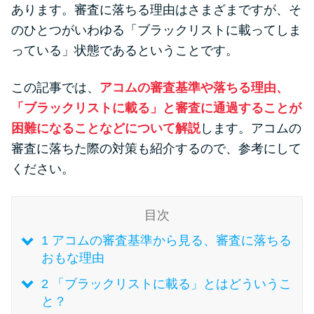
便利なコンテンツ
あります。審査に落ちる理由はさまざまですが、そ
のひとつがいわゆる「ブラックリストに載ってしま
カードローン診断
っている」状態であるということです。
この記事では、
アコムの審査基準や落ちる理由、
カードローンQ&A
「ブラックリストに載る」と審査に通過することが
特集ページ
困難になることなどについて解説
します。アコムの
審査に落ちた際の対策も紹介するので、参考にして
リボ払いをそのまま払いきると
ください。
損！
目次
カードローンの見直しで40万円
1
アコムの審査基準から見る、審査に落ちる
得した話
おもな理由
2
「ブラックリストに載る」とはどういうこ
最速！最短40分で借りられるカ
と？
ードローン