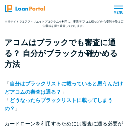
※当サイトではアフィリエイトプログラムを利用し、事業者(アコム様など)から委託を受け広
告収益を得て運営しております。
トップページ
アコムはブラックでも審査に通
おすすめコンテンツ
る？ 自分がブラックか確かめる
総合人気ランキング
方法
とにかくすぐ借りたい方向け
「
自分はブラックリストに載っていると思うんだけ
どアコムの審査は通る？
」
バレずに借りたい方向け
「
どうなったらブラックリストに載ってしまう
の？
」
審査が不安な方向け
カードローンを利用するためには審査に通る必要が