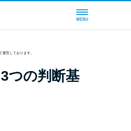
トップページ
おすすめコンテンツ
総合人気ランキング
て運営しております。
とにかくすぐ借りたい方向け
3つの判断基
バレずに借りたい方向け
審査が不安な方向け
便利なコンテンツ
カードローン診断