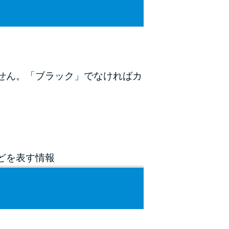
未成年でもお金を借りられる？学生がお金を借
りる方法がある？
学生がお金を借りる方法は？親へのバレにくさ
や将来への影響を解説
せん。「ブラック」でなければカ
ソフト闇金とは？悪質な手口には要注意！
090金融（闇金）からお金を借りてはいけない
理由と借りた場合の対処法
申し込みブラックとは?判断の目安や審査に通
どを表す情報
らない理由
ブラックでもお金を借りるには？3つの判断基
準と工面法
アコムはブラックでも審査に通る？ 自分がブ