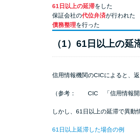
61日以上の延滞
をした
保証会社の
代位弁済
が行われた
債務整理
を行った
（1）61日以上の延
信用情報機関のCICによると、
（参考：
CIC 「信用情報
しかし、61日以上の延滞で異動
61日以上延滞した場合の例