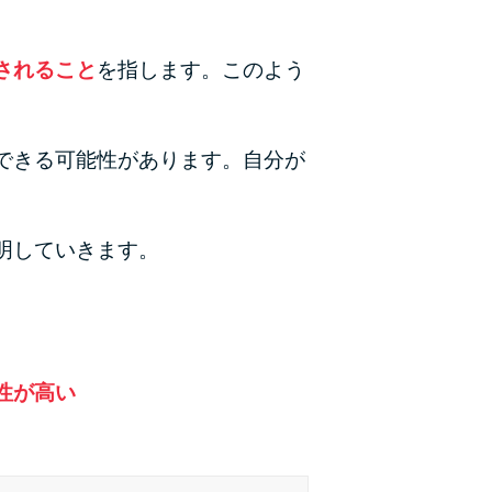
カードローンQ&A
されること
を指します。このよう
特集ページ
リボ払いをそのまま払いきると損！
できる可能性があります。自分が
カードローンの見直しで40万円得した話
最速！最短40分で借りられるカードローン
明していきます。
特集ページ一覧
種類や特徴で探す
性が高い
銀行カードローンを選ぶべき4つの理由
無利息期間を利用して利息0円でお金を借りる3
つのポイント