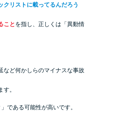
ックリストに載ってるんだろう
ラックか確かめる方法
アコムとレイクどっちがいいの？ カードロー
ること
を指し、正しくは「異動情
ンの選び方を徹底解説！
プロミスの返済方法を徹底解説！ もっとも便
利でお得な返済方法はどれ？
年収が低い＆他社借入があると落ちる？バンク
延など何かしらのマイナスな事故
イックの口コミを分析
ます。
みずほ銀行カードローンの問い合わせ先とシー
ン別の問い合わせ方法
ク」である可能性が高いです。