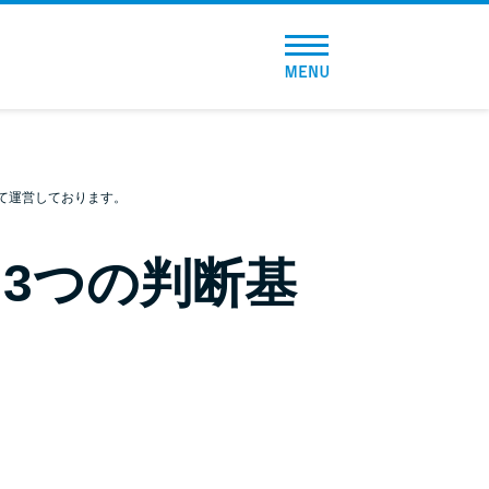
トップページ
おすすめコンテンツ
総合人気ランキング
て運営しております。
とにかくすぐ借りたい方向け
3つの判断基
バレずに借りたい方向け
審査が不安な方向け
便利なコンテンツ
カードローン診断