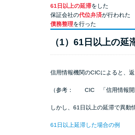
61日以上の延滞
をした
保証会社の
代位弁済
が行われた
債務整理
を行った
（1）61日以上の延
信用情報機関のCICによると、
（参考：
CIC 「信用情報
しかし、61日以上の延滞で異動
61日以上延滞した場合の例