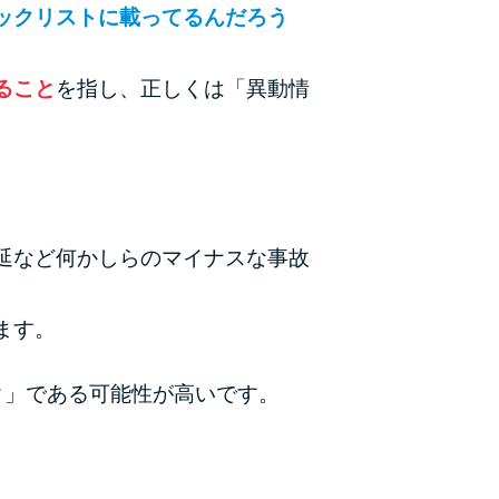
ックリストに載ってるんだろう
ラックか確かめる方法
アコムとレイクどっちがいいの？ カードロー
ること
を指し、正しくは「異動情
ンの選び方を徹底解説！
プロミスの返済方法を徹底解説！ もっとも便
利でお得な返済方法はどれ？
年収が低い＆他社借入があると落ちる？バンク
延など何かしらのマイナスな事故
イックの口コミを分析
ます。
みずほ銀行カードローンの問い合わせ先とシー
ン別の問い合わせ方法
ク」である可能性が高いです。