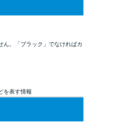
未成年でもお金を借りられる？学生がお金を借
りる方法がある？
学生がお金を借りる方法は？親へのバレにくさ
や将来への影響を解説
せん。「ブラック」でなければカ
ソフト闇金とは？悪質な手口には要注意！
090金融（闇金）からお金を借りてはいけない
理由と借りた場合の対処法
申し込みブラックとは?判断の目安や審査に通
どを表す情報
らない理由
ブラックでもお金を借りるには？3つの判断基
準と工面法
アコムはブラックでも審査に通る？ 自分がブ