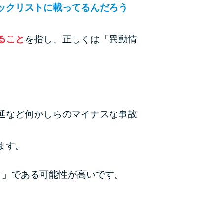
ックリストに載ってるんだろう
ラックか確かめる方法
アコムとレイクどっちがいいの？ カードロー
ること
を指し、正しくは「異動情
ンの選び方を徹底解説！
プロミスの返済方法を徹底解説！ もっとも便
利でお得な返済方法はどれ？
年収が低い＆他社借入があると落ちる？バンク
延など何かしらのマイナスな事故
イックの口コミを分析
ます。
みずほ銀行カードローンの問い合わせ先とシー
ン別の問い合わせ方法
ク」である可能性が高いです。