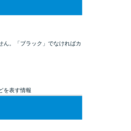
未成年でもお金を借りられる？学生がお金を借
りる方法がある？
学生がお金を借りる方法は？親へのバレにくさ
や将来への影響を解説
せん。「ブラック」でなければカ
ソフト闇金とは？悪質な手口には要注意！
090金融（闇金）からお金を借りてはいけない
理由と借りた場合の対処法
申し込みブラックとは?判断の目安や審査に通
どを表す情報
らない理由
ブラックでもお金を借りるには？3つの判断基
準と工面法
アコムはブラックでも審査に通る？ 自分がブ