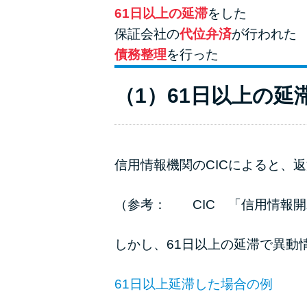
61日以上の延滞
をした
保証会社の
代位弁済
が行われた
債務整理
を行った
（1）61日以上の延
信用情報機関のCICによると、
（参考：
CIC 「信用情報
しかし、61日以上の延滞で異動
61日以上延滞した場合の例