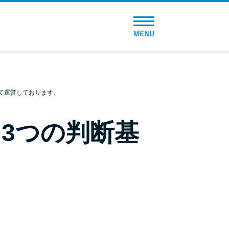
トップページ
おすすめコンテンツ
総合人気ランキング
て運営しております。
とにかくすぐ借りたい方向け
3つの判断基
バレずに借りたい方向け
審査が不安な方向け
便利なコンテンツ
カードローン診断