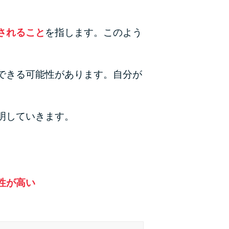
カードローンQ&A
されること
を指します。このよう
特集ページ
リボ払いをそのまま払いきると損！
できる可能性があります。自分が
カードローンの見直しで40万円得した話
最速！最短40分で借りられるカードローン
明していきます。
特集ページ一覧
種類や特徴で探す
性が高い
銀行カードローンを選ぶべき4つの理由
無利息期間を利用して利息0円でお金を借りる3
つのポイント