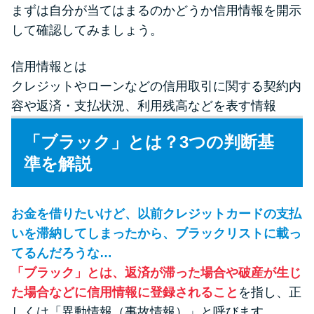
未成年でもお金を借りられる？
まずは自分が当てはまるのかどうか信用情報を開示
学生がお金を借りる方法があ
して確認してみましょう。
る？
信用情報とは
クレジットやローンなどの信用取引に関する契約内
学生がお金を借りる方法は？親
容や返済・支払状況、利用残高などを表す情報
へのバレにくさや将来への影響
を解説
「ブラック」とは？3つの判断基
準を解説
ソフト闇金とは？悪質な手口に
は要注意！
お金を借りたいけど、以前クレジットカードの支払
いを滞納してしまったから、ブラックリストに載っ
090金融（闇金）からお金を借り
てはいけない理由と借りた場合
てるんだろうな…
の対処法
「ブラック」とは、返済が滞った場合や破産が生じ
た場合などに信用情報に登録されること
を指し、正
しくは「異動情報（事故情報）」と呼びます。