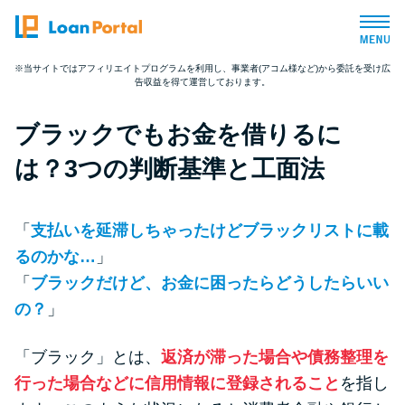
※当サイトではアフィリエイトプログラムを利用し、事業者(アコム様など)から委託を受け広
告収益を得て運営しております。
トップページ
ブラックでもお金を借りるに
おすすめコンテンツ
は？3つの判断基準と工面法
総合人気ランキング
「
支払いを延滞しちゃったけどブラックリストに載
とにかくすぐ借りたい方向け
るのかな…
」
「
ブラックだけど、お金に困ったらどうしたらいい
バレずに借りたい方向け
の？
」
「ブラック」とは、
返済が滞った場合や債務整理を
審査が不安な方向け
行った場合などに信用情報に登録されること
を指し