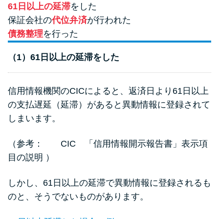
方法はどれ？
61日以上の延滞
をした
保証会社の
代位弁済
が行われた
債務整理
を行った
年収が低い＆他社借入があると
落ちる？バンクイックの口コミ
（1）61日以上の延滞をした
を分析
信用情報機関のCICによると、返済日より61日以上
みずほ銀行カードローンの問い
の支払遅延（延滞）があると異動情報に登録されて
合わせ先とシーン別の問い合わ
せ方法
しまいます。
（参考：
CIC 「信用情報開示報告書」表示項
目の説明
）
しかし、61日以上の延滞で異動情報に登録されるも
のと、そうでないものがあります。