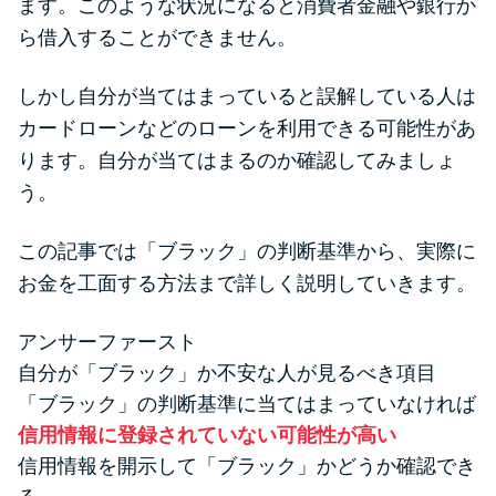
ます。このような状況になると消費者金融や銀行か
便利なコンテンツ
ら借入することができません。
カードローン診断
しかし自分が当てはまっていると誤解している人は
カードローンなどのローンを利用できる可能性があ
カードローンQ&A
ります。自分が当てはまるのか確認してみましょ
う。
特集ページ
この記事では「ブラック」の判断基準から、実際に
リボ払いをそのまま払いきると
お金を工面する方法まで詳しく説明していきます。
損！
アンサーファースト
カードローンの見直しで40万円
自分が「ブラック」か不安な人が見るべき項目
得した話
「ブラック」の判断基準に当てはまっていなければ
信用情報に登録されていない可能性が高い
最速！最短40分で借りられるカ
信用情報を開示して「ブラック」かどうか確認でき
ードローン