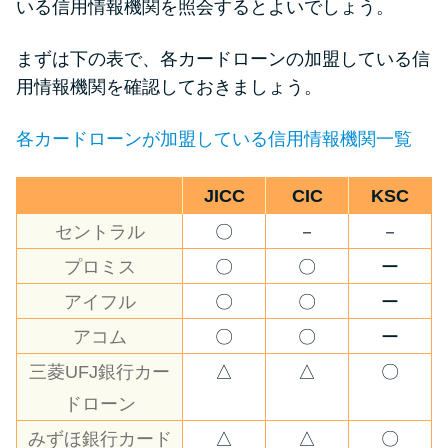
いる信用情報機関を照会するとよいでしょう。
まずは下の表で、各カードローンの加盟している信
用情報機関を確認しておきましょう。
各カードローンが加盟している信用情報機関一覧
JICC
CIC
KSC
セントラル
〇
－
－
プロミス
〇
〇
ー
アイフル
〇
〇
ー
アコム
〇
〇
ー
三菱UFJ銀行カー
△
△
〇
ドローン
みずほ銀行カード
△
△
〇