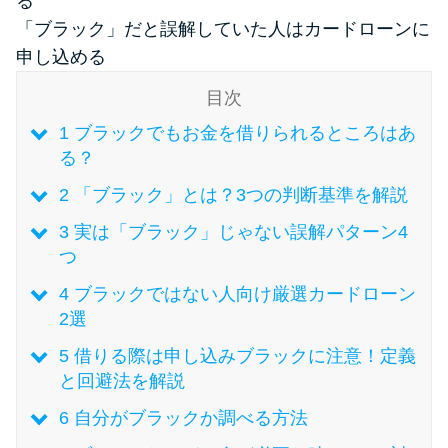
る
「ブラック」だと誤解していた人はカードローンに
特集ページ一覧
申し込める
目次
種類や特徴で探す
1
ブラックでもお金を借りられるところはあ
る？
銀行カードローンを選ぶべき4つ
の理由
2
「ブラック」とは？3つの判断基準を解説
3
実は「ブラック」じゃない誤解パターン4
無利息期間を利用して利息0円で
つ
お金を借りる3つのポイント
4
ブラックではない人向け厳選カードローン
2選
種類・特徴別一覧
5
借りる際は申し込みブラックに注意！定義
と回避法を解説
その他コラム
6
自分がブラックか調べる方法