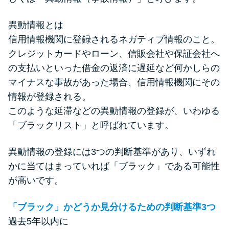
申し込みブラックとは?判断の目
安や審査に通らない理由
異動情報とは
信用情報機関に登録されるネガティブ情報のこと。
ブラックでもお金を借りるに
クレジットカードやローン、信販会社や保証会社へ
は？3つの判断基準と工面法
の支払いといった借金の返済に遅延など何かしらの
マイナスな事故があった場合、信用情報機関にその
アコムはブラックでも審査に通
情報が登録される。
る？ 自分がブラックか確かめる
このような延滞などの異動情報の登録が、いわゆる
方法
「ブラックリスト」と呼ばれています。
アコムとレイクどっちがいい
異動情報の登録には3つの判断基準があり、いずれ
の？ カードローンの選び方を徹
かに当てはまっていれば「ブラック」である可能性
底解説！
が高いです。
「ブラック」かどうか見分けるための判断基準3つ
プロミスの返済方法を徹底解
過去5年以内に
説！ もっとも便利でお得な返済