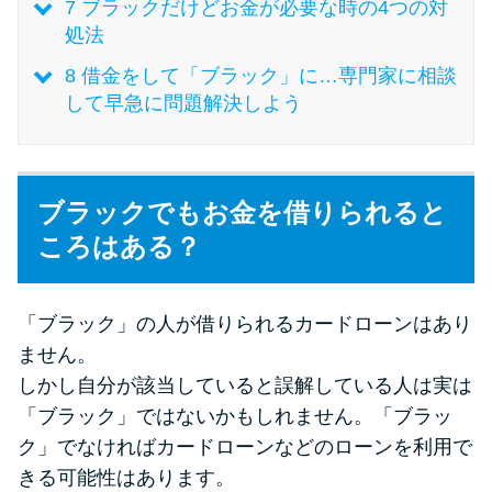
今月の家賃払えない…2ヵ月目に
7
ブラックだけどお金が必要な時の4つの対
は解決しないと危険な理由と対
処法
処法3つ
8
借金をして「ブラック」に…専門家に相談
して早急に問題解決しよう
家賃払えないが強制退去は避け
たい…市役所に相談より賢い方
法2選
ブラックでもお金を借りられると
ころはある？
街金とは？絶対審査通る？借金
に悩む人へ街金をおすすめしな
い理由
「ブラック」の人が借りられるカードローンはあり
ません。
質屋でお金を借りるには？年利
しかし自分が該当していると誤解している人は実は
やシステムをカードローンと比
「ブラック」ではないかもしれません。「ブラッ
較
ク」でなければカードローンなどのローンを利用で
きる可能性はあります。