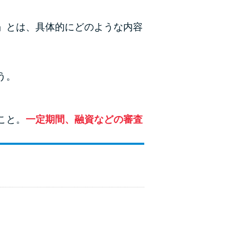
未成年でもお金を借りられる？学生がお金を借
りる方法がある？
」とは、具体的にどのような内容
学生がお金を借りる方法は？親へのバレにくさ
や将来への影響を解説
う。
ソフト闇金とは？悪質な手口には要注意！
090金融（闇金）からお金を借りてはいけない
こと。
一定期間、融資などの審査
理由と借りた場合の対処法
申し込みブラックとは?判断の目安や審査に通
らない理由
ブラックでもお金を借りるには？3つの判断基
準と工面法
。
アコムはブラックでも審査に通る？ 自分がブ