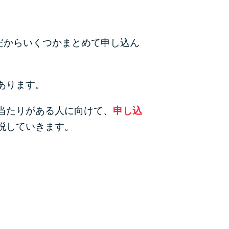
カードローンQ&A
特集ページ
だからいくつかまとめて申し込ん
リボ払いをそのまま払いきると損！
あります。
カードローンの見直しで40万円得した話
当たりがある人に向けて、
申し込
最速！最短40分で借りられるカードローン
説していきます。
特集ページ一覧
種類や特徴で探す
銀行カードローンを選ぶべき4つの理由
無利息期間を利用して利息0円でお金を借りる3
つのポイント