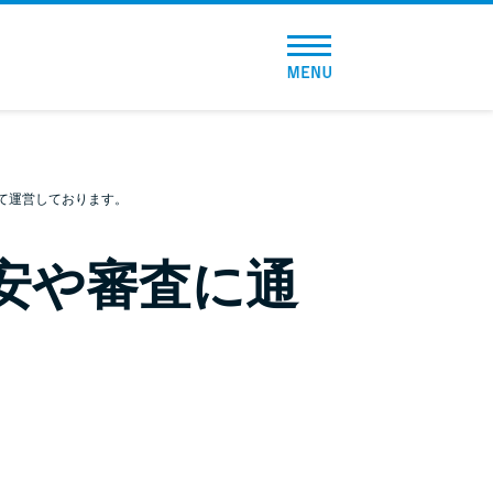
トップページ
おすすめコンテンツ
総合人気ランキング
て運営しております。
とにかくすぐ借りたい方向け
安や審査に通
バレずに借りたい方向け
審査が不安な方向け
便利なコンテンツ
カードローン診断