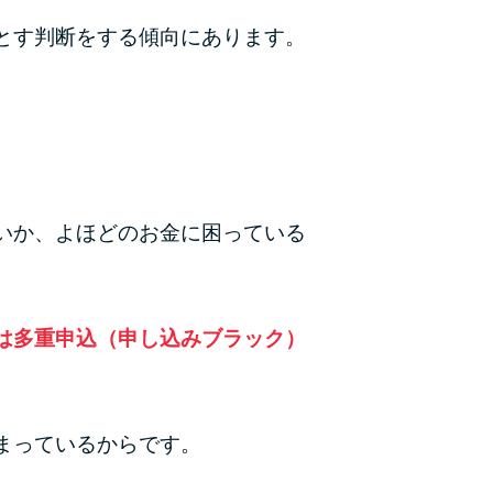
ラックか確かめる方法
とす判断をする傾向にあります。
アコムとレイクどっちがいいの？ カードロー
ンの選び方を徹底解説！
プロミスの返済方法を徹底解説！ もっとも便
利でお得な返済方法はどれ？
いか、よほどのお金に困っている
年収が低い＆他社借入があると落ちる？バンク
イックの口コミを分析
みずほ銀行カードローンの問い合わせ先とシー
は多重申込（申し込みブラック）
ン別の問い合わせ方法
まっているからです。