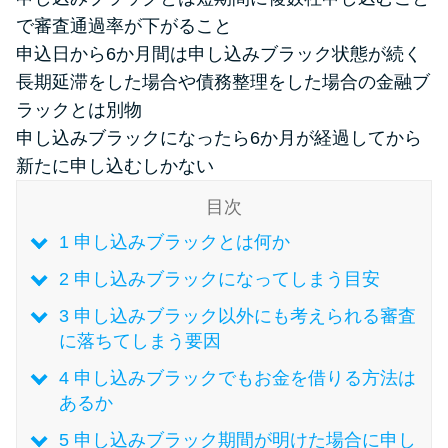
で審査通過率が下がること
申込日から6か月間は申し込みブラック状態が続く
特集ページ一覧
長期延滞をした場合や債務整理をした場合の金融ブ
ラックとは別物
種類や特徴で探す
申し込みブラックになったら6か月が経過してから
銀行カードローンを選ぶべき4つ
新たに申し込むしかない
の理由
目次
1
申し込みブラックとは何か
無利息期間を利用して利息0円で
お金を借りる3つのポイント
2
申し込みブラックになってしまう目安
3
申し込みブラック以外にも考えられる審査
に落ちてしまう要因
種類・特徴別一覧
4
申し込みブラックでもお金を借りる方法は
その他コラム
あるか
5
申し込みブラック期間が明けた場合に申し