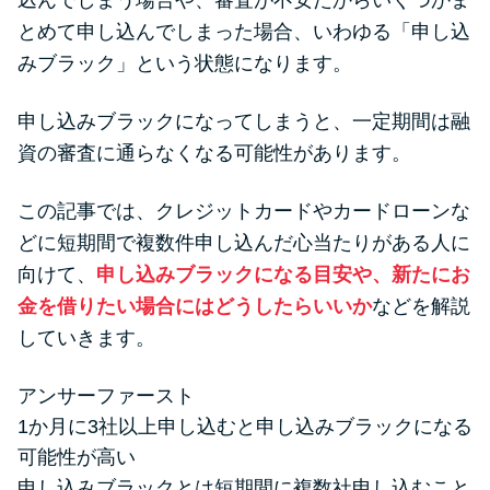
込んでしまう場合や、審査が不安だからいくつかま
便利なコンテンツ
とめて申し込んでしまった場合、いわゆる「申し込
みブラック」という状態になります。
カードローン診断
申し込みブラックになってしまうと、一定期間は融
カードローンQ&A
資の審査に通らなくなる可能性があります。
特集ページ
この記事では、クレジットカードやカードローンな
どに短期間で複数件申し込んだ心当たりがある人に
リボ払いをそのまま払いきると
向けて、
申し込みブラックになる目安や、新たにお
損！
金を借りたい場合にはどうしたらいいか
などを解説
していきます。
カードローンの見直しで40万円
得した話
アンサーファースト
1か月に3社以上申し込むと申し込みブラックになる
最速！最短40分で借りられるカ
可能性が高い
ードローン
申し込みブラックとは短期間に複数社申し込むこと