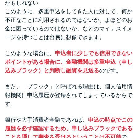
申し込みブラックとは?判断の目
かもしれない
安や審査に通らない理由
このように、多重申込をしてきた人に対して、何か
不正なことに利用されるのではないか、よほどのお
ブラックでもお金を借りるに
金に困っているのではないか、などのマイナスイメ
は？3つの判断基準と工面法
ージを持つことは容易に想像できます。
このような場合に、
申込者に少しでも信用できない
アコムはブラックでも審査に通
ポイントがある場合に、金融機関は多重申込（申し
る？ 自分がブラックか確かめる
込みブラック）と判断し融資を見送る
のです。
方法
また、「ブラック」と呼ばれる理由は、個人信用情
アコムとレイクどっちがいい
報機関に申込履歴が登録されてしまっているからで
の？ カードローンの選び方を徹
す。
底解説！
銀行や大手消費者金融であれば、
申込の時点でこの
プロミスの返済方法を徹底解
履歴を必ず確認するため、申し込みブラックである
説！ もっとも便利でお得な返済
ことを隠して審査を受けるということは不可能
で