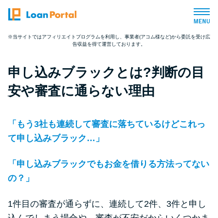
※当サイトではアフィリエイトプログラムを利用し、事業者(アコム様など)から委託を受け広
告収益を得て運営しております。
トップページ
申し込みブラックとは?判断の目
おすすめコンテンツ
安や審査に通らない理由
総合人気ランキング
「もう3社も連続して審査に落ちているけどこれっ
とにかくすぐ借りたい方向け
て申し込みブラック…」
「申し込みブラックでもお金を借りる方法ってない
バレずに借りたい方向け
の？」
審査が不安な方向け
1件目の審査が通らずに、連続して2件、3件と申し