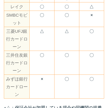
レイク
〇
〇
△
SMBCモビ
〇
〇
×
ット
三菱UFJ銀
△
△
〇
行カードロ
ーン
三井住友銀
〇
〇
〇
行カードロ
ーン
みずほ銀行
×
〇
〇
カードロー
ン
※△：保証会社が加盟している場合や同機関の提携