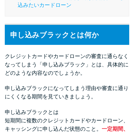
今月の家賃払えない…2ヵ月目に
込みたいカードローン
は解決しないと危険な理由と対
処法3つ
申し込みブラックとは何か
家賃払えないが強制退去は避け
たい…市役所に相談より賢い方
法2選
クレジットカードやカードローンの審査に通らなく
なってしまう「申し込みブラック」とは、具体的に
街金とは？絶対審査通る？借金
どのような内容なのでしょうか。
に悩む人へ街金をおすすめしな
い理由
申し込みブラックになってしまう理由や審査に通り
にくくなる期間を見ていきましょう。
質屋でお金を借りるには？年利
やシステムをカードローンと比
申し込みブラックとは
較
短期間に複数のクレジットカードやカードローン、
キャッシングに申し込んだ状態のこと。
一定期間、