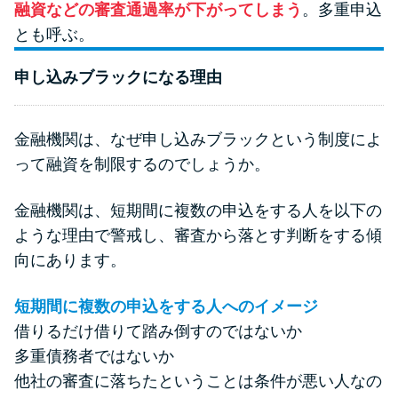
融資などの審査通過率が下がってしまう
。多重申込
未成年でもお金を借りられる？
とも呼ぶ。
学生がお金を借りる方法があ
る？
申し込みブラックになる理由
学生がお金を借りる方法は？親
へのバレにくさや将来への影響
金融機関は、なぜ申し込みブラックという制度によ
を解説
って融資を制限するのでしょうか。
金融機関は、短期間に複数の申込をする人を以下の
ソフト闇金とは？悪質な手口に
ような理由で警戒し、審査から落とす判断をする傾
は要注意！
向にあります。
090金融（闇金）からお金を借り
短期間に複数の申込をする人へのイメージ
てはいけない理由と借りた場合
借りるだけ借りて踏み倒すのではないか
の対処法
多重債務者ではないか
他社の審査に落ちたということは条件が悪い人なの