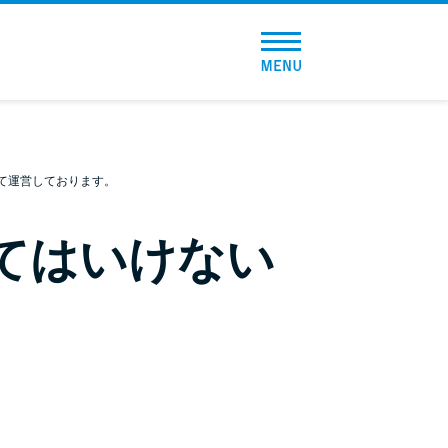
トップページ
おすすめコンテンツ
総合人気ランキング
て運営しております。
とにかくすぐ借りたい方向け
りてはいけない
バレずに借りたい方向け
審査が不安な方向け
便利なコンテンツ
カードローン診断