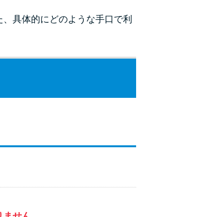
ラックか確かめる方法
た、具体的にどのような手口で利
アコムとレイクどっちがいいの？ カードロー
ンの選び方を徹底解説！
プロミスの返済方法を徹底解説！ もっとも便
利でお得な返済方法はどれ？
年収が低い＆他社借入があると落ちる？バンク
イックの口コミを分析
みずほ銀行カードローンの問い合わせ先とシー
ン別の問い合わせ方法
りません
。