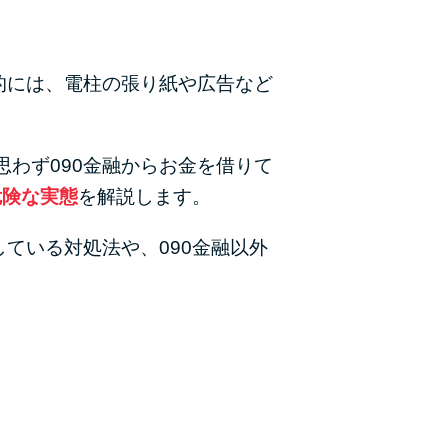
カードローンQ&A
特集ページ
的には、電柱の張り紙や広告など
リボ払いをそのまま払いきると損！
わず090金融からお金を借りて
カードローンの見直しで40万円得した話
危険な実態
を解説します。
最速！最短40分で借りられるカードローン
ている対処法や、090金融以外
特集ページ一覧
種類や特徴で探す
銀行カードローンを選ぶべき4つの理由
無利息期間を利用して利息0円でお金を借りる3
つのポイント