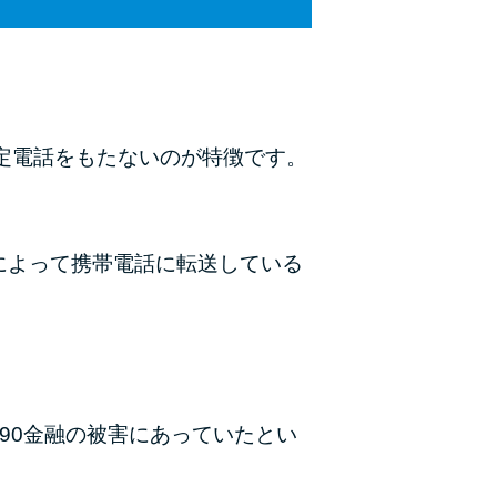
未成年でもお金を借りられる？学生がお金を借
りる方法がある？
学生がお金を借りる方法は？親へのバレにくさ
や将来への影響を解説
固定電話をもたないのが特徴です。
ソフト闇金とは？悪質な手口には要注意！
090金融（闇金）からお金を借りてはいけない
理由と借りた場合の対処法
によって携帯電話に転送している
申し込みブラックとは?判断の目安や審査に通
らない理由
ブラックでもお金を借りるには？3つの判断基
準と工面法
90金融の被害にあっていたとい
アコムはブラックでも審査に通る？ 自分がブ