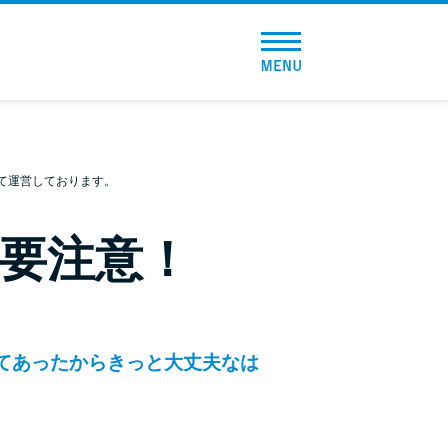
トップページ
おすすめコンテンツ
総合人気ランキング
て運営しております。
とにかくすぐ借りたい方向け
要注意！
バレずに借りたい方向け
審査が不安な方向け
てあったからきっと大丈夫なは
便利なコンテンツ
カードローン診断