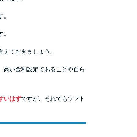
ラックか確かめる方法
す。
アコムとレイクどっちがいいの？ カードロー
ンの選び方を徹底解説！
す。
プロミスの返済方法を徹底解説！ もっとも便
覚えておきましょう。
利でお得な返済方法はどれ？
年収が低い＆他社借入があると落ちる？バンク
、高い金利設定であることや自ら
イックの口コミを分析
みずほ銀行カードローンの問い合わせ先とシー
すいはず
ですが、それでもソフト
ン別の問い合わせ方法