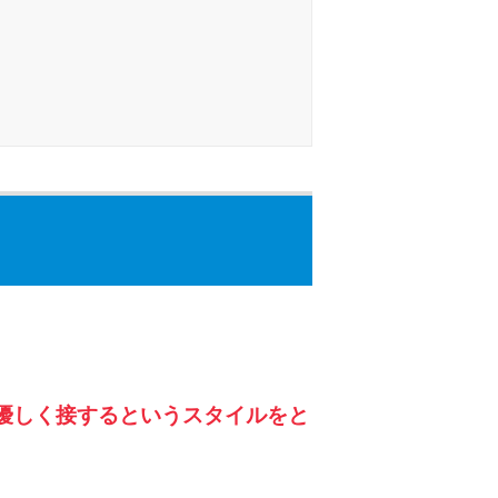
種類・特徴別一覧
その他コラム
今月の家賃払えない…2ヵ月目には解決しない
と危険な理由と対処法3つ
家賃払えないが強制退去は避けたい…市役所に
相談より賢い方法2選
街金とは？絶対審査通る？借金に悩む人へ街金
をおすすめしない理由
優しく接するというスタイルをと
質屋でお金を借りるには？年利やシステムをカ
ードローンと比較