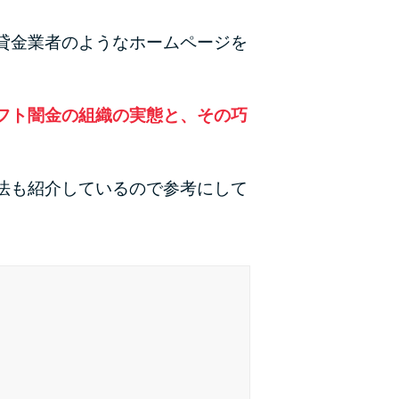
カードローンQ&A
貸金業者のようなホームページを
特集ページ
リボ払いをそのまま払いきると損！
フト闇金の組織の実態と、その巧
カードローンの見直しで40万円得した話
法も紹介しているので参考にして
最速！最短40分で借りられるカードローン
特集ページ一覧
種類や特徴で探す
銀行カードローンを選ぶべき4つの理由
無利息期間を利用して利息0円でお金を借りる3
つのポイント