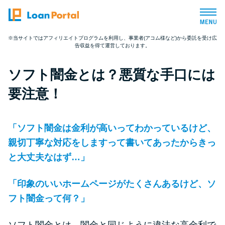
※当サイトではアフィリエイトプログラムを利用し、事業者(アコム様など)から委託を受け広
告収益を得て運営しております。
トップページ
ソフト闇金とは？悪質な手口には
おすすめコンテンツ
要注意！
総合人気ランキング
「ソフト闇金は金利が高いってわかっているけど、
とにかくすぐ借りたい方向け
親切丁寧な対応をしますって書いてあったからきっ
と大丈夫なはず…」
バレずに借りたい方向け
「印象のいいホームページがたくさんあるけど、ソ
フト闇金って何？」
審査が不安な方向け