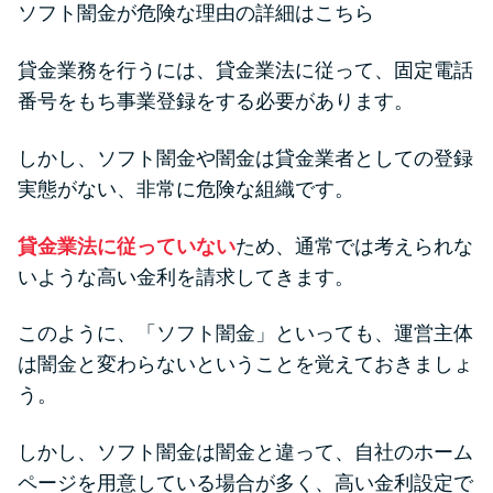
ソフト闇金が危険な理由の詳細はこちら
未成年でもお金を借りられる？
学生がお金を借りる方法があ
貸金業務を行うには、貸金業法に従って、固定電話
る？
番号をもち事業登録をする必要があります。
学生がお金を借りる方法は？親
しかし、ソフト闇金や闇金は貸金業者としての登録
へのバレにくさや将来への影響
実態がない、非常に危険な組織です。
を解説
貸金業法に従っていない
ため、通常では考えられな
ソフト闇金とは？悪質な手口に
いような高い金利を請求してきます。
は要注意！
このように、「ソフト闇金」といっても、運営主体
は闇金と変わらないということを覚えておきましょ
090金融（闇金）からお金を借り
う。
てはいけない理由と借りた場合
の対処法
しかし、ソフト闇金は闇金と違って、自社のホーム
ページを用意している場合が多く、高い金利設定で