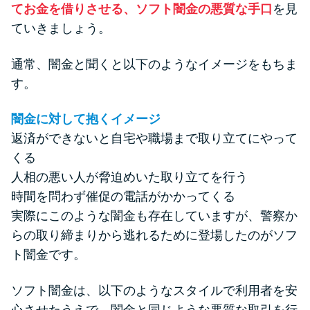
方法はどれ？
てお金を借りさせる、ソフト闇金の悪質な手口
を見
ていきましょう。
年収が低い＆他社借入があると
通常、闇金と聞くと以下のようなイメージをもちま
落ちる？バンクイックの口コミ
す。
を分析
闇金に対して抱くイメージ
みずほ銀行カードローンの問い
返済ができないと自宅や職場まで取り立てにやって
合わせ先とシーン別の問い合わ
くる
せ方法
人相の悪い人が脅迫めいた取り立てを行う
時間を問わず催促の電話がかかってくる
実際にこのような闇金も存在していますが、警察か
らの取り締まりから逃れるために登場したのがソフ
ト闇金です。
ソフト闇金は、以下のようなスタイルで利用者を安