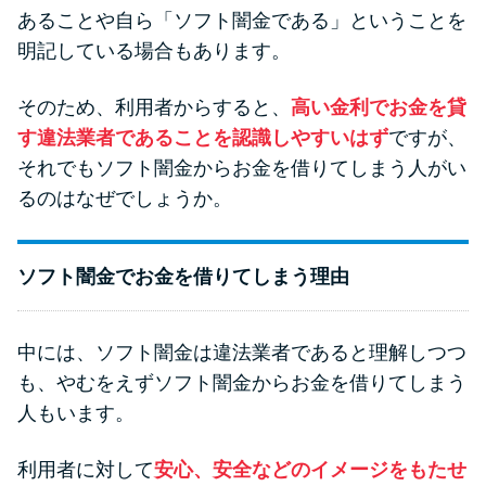
申し込みブラックとは?判断の目
あることや自ら「ソフト闇金である」ということを
安や審査に通らない理由
明記している場合もあります。
ブラックでもお金を借りるに
そのため、利用者からすると、
高い金利でお金を貸
は？3つの判断基準と工面法
す違法業者であることを認識しやすいはず
ですが、
それでもソフト闇金からお金を借りてしまう人がい
アコムはブラックでも審査に通
るのはなぜでしょうか。
る？ 自分がブラックか確かめる
方法
ソフト闇金でお金を借りてしまう理由
アコムとレイクどっちがいい
の？ カードローンの選び方を徹
中には、ソフト闇金は違法業者であると理解しつつ
底解説！
も、やむをえずソフト闇金からお金を借りてしまう
人もいます。
プロミスの返済方法を徹底解
利用者に対して
安心、安全などのイメージをもたせ
説！ もっとも便利でお得な返済