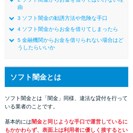
由
特集ページ一覧
3
ソフト闇金の勧誘方法や危険な手口
4
ソフト闇金からお金を借りてしまったら
種類や特徴で探す
5
金融機関からお金を借りられない場合はど
うしたらいいか
銀行カードローンを選ぶべき4つ
の理由
無利息期間を利用して利息0円で
ソフト闇金とは
お金を借りる3つのポイント
ソフト闇金とは「闇金」同様、違法な貸付を行って
種類・特徴別一覧
いる業者のことです。
その他コラム
基本的には
闇金と同じような手口で運営しているに
もかかわらず、表面上は利用者に優しく接するとい