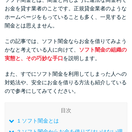
ソフト闇金とは、闇金と同じように違法な高金利で
便利なコンテンツ
お金を貸す業者のことです。正規貸金業者のような
ホームページをもっていることも多く、一見すると
カードローン診断
闇金とは思えません。
カードローンQ&A
この記事では、ソフト闇金ならお金を借りてみよう
かなと考えている人に向けて、
ソフト闇金の組織の
特集ページ
実態と、その巧妙な手口
を説明します。
リボ払いをそのまま払いきると
また、すでにソフト闇金を利用してしまった人への
損！
対処法や、安全にお金を借りる方法も紹介している
ので参考にしてみてください。
カードローンの見直しで40万円
得した話
目次
1
ソフト闇金とは
最速！最短40分で借りられるカ
ードローン
2
ソフト闇金からお金を借りてはいけない理