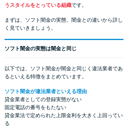
今月の家賃払えない…2ヵ月目に
うスタイルをとっている組織
です。
は解決しないと危険な理由と対
処法3つ
まずは、ソフト闇金の実態、闇金との違いから詳し
く見ていきましょう。
家賃払えないが強制退去は避け
たい…市役所に相談より賢い方
ソフト闇金の実態は闇金と同じ
法2選
街金とは？絶対審査通る？借金
以下では、ソフト闇金が闇金と同じく違法業者であ
に悩む人へ街金をおすすめしな
るといえる特徴をまとめています。
い理由
ソフト闇金が違法業者といえる理由
貸金業者としての登録実態がない
質屋でお金を借りるには？年利
やシステムをカードローンと比
固定電話の番号をもたない
較
貸金業法で定められた上限金利を大きく上回ってい
る