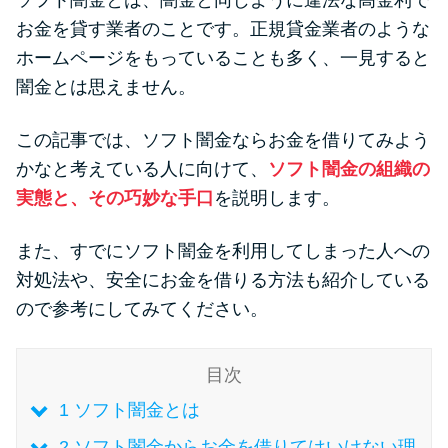
ソフト闇金とは、闇金と同じように違法な高金利で
便利なコンテンツ
お金を貸す業者のことです。正規貸金業者のような
ホームページをもっていることも多く、一見すると
カードローン診断
闇金とは思えません。
カードローンQ&A
この記事では、ソフト闇金ならお金を借りてみよう
かなと考えている人に向けて、
ソフト闇金の組織の
特集ページ
実態と、その巧妙な手口
を説明します。
リボ払いをそのまま払いきると
また、すでにソフト闇金を利用してしまった人への
損！
対処法や、安全にお金を借りる方法も紹介している
ので参考にしてみてください。
カードローンの見直しで40万円
得した話
目次
1
ソフト闇金とは
最速！最短40分で借りられるカ
ードローン
2
ソフト闇金からお金を借りてはいけない理