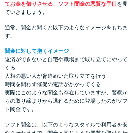
方法はどれ？
てお金を借りさせる、ソフト闇金の悪質な手口
を見
ていきましょう。
年収が低い＆他社借入があると
通常、闇金と聞くと以下のようなイメージをもちま
落ちる？バンクイックの口コミ
す。
を分析
闇金に対して抱くイメージ
みずほ銀行カードローンの問い
返済ができないと自宅や職場まで取り立てにやって
合わせ先とシーン別の問い合わ
くる
せ方法
人相の悪い人が脅迫めいた取り立てを行う
時間を問わず催促の電話がかかってくる
実際にこのような闇金も存在していますが、警察か
らの取り締まりから逃れるために登場したのがソフ
ト闇金です。
ソフト闇金は、以下のようなスタイルで利用者を安