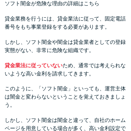
ソフト闇金が危険な理由の詳細はこちら
未成年でもお金を借りられる？
学生がお金を借りる方法があ
貸金業務を行うには、貸金業法に従って、固定電話
る？
番号をもち事業登録をする必要があります。
学生がお金を借りる方法は？親
しかし、ソフト闇金や闇金は貸金業者としての登録
へのバレにくさや将来への影響
実態がない、非常に危険な組織です。
を解説
貸金業法に従っていない
ため、通常では考えられな
ソフト闇金とは？悪質な手口に
いような高い金利を請求してきます。
は要注意！
このように、「ソフト闇金」といっても、運営主体
は闇金と変わらないということを覚えておきましょ
090金融（闇金）からお金を借り
う。
てはいけない理由と借りた場合
の対処法
しかし、ソフト闇金は闇金と違って、自社のホーム
ページを用意している場合が多く、高い金利設定で