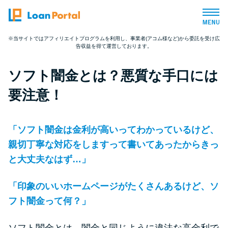
※当サイトではアフィリエイトプログラムを利用し、事業者(アコム様など)から委託を受け広
告収益を得て運営しております。
トップページ
ソフト闇金とは？悪質な手口には
おすすめコンテンツ
要注意！
総合人気ランキング
「ソフト闇金は金利が高いってわかっているけど、
とにかくすぐ借りたい方向け
親切丁寧な対応をしますって書いてあったからきっ
と大丈夫なはず…」
バレずに借りたい方向け
「印象のいいホームページがたくさんあるけど、ソ
フト闇金って何？」
審査が不安な方向け