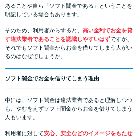
申し込みブラックとは?判断の目
あることや自ら「ソフト闇金である」ということを
安や審査に通らない理由
明記している場合もあります。
ブラックでもお金を借りるに
そのため、利用者からすると、
高い金利でお金を貸
は？3つの判断基準と工面法
す違法業者であることを認識しやすいはず
ですが、
それでもソフト闇金からお金を借りてしまう人がい
アコムはブラックでも審査に通
るのはなぜでしょうか。
る？ 自分がブラックか確かめる
方法
ソフト闇金でお金を借りてしまう理由
アコムとレイクどっちがいい
の？ カードローンの選び方を徹
中には、ソフト闇金は違法業者であると理解しつつ
底解説！
も、やむをえずソフト闇金からお金を借りてしまう
人もいます。
プロミスの返済方法を徹底解
利用者に対して
安心、安全などのイメージをもたせ
説！ もっとも便利でお得な返済