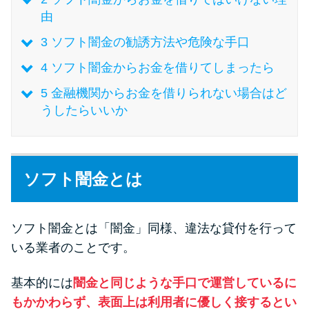
由
特集ページ一覧
3
ソフト闇金の勧誘方法や危険な手口
4
ソフト闇金からお金を借りてしまったら
種類や特徴で探す
5
金融機関からお金を借りられない場合はど
うしたらいいか
銀行カードローンを選ぶべき4つ
の理由
無利息期間を利用して利息0円で
ソフト闇金とは
お金を借りる3つのポイント
ソフト闇金とは「闇金」同様、違法な貸付を行って
種類・特徴別一覧
いる業者のことです。
その他コラム
基本的には
闇金と同じような手口で運営しているに
もかかわらず、表面上は利用者に優しく接するとい