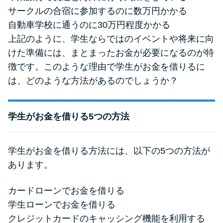
方法はどれ？
サークルの合宿に参加するのに数万円かかる
自動車学校に通うのに30万円程度かかる
年収が低い＆他社借入があると
上記のように、学生ならではのイベントや将来に向
落ちる？バンクイックの口コミ
けた準備には、まとまったお金が必要になるのが特
を分析
徴です。このような理由で学生がお金を借りるに
は、どのような方法があるのでしょうか？
みずほ銀行カードローンの問い
合わせ先とシーン別の問い合わ
学生がお金を借りる5つの方法
せ方法
学生がお金を借りる方法には、以下の5つの方法が
あります。
カードローンでお金を借りる
学生ローンでお金を借りる
クレジットカードのキャッシング機能を利用する