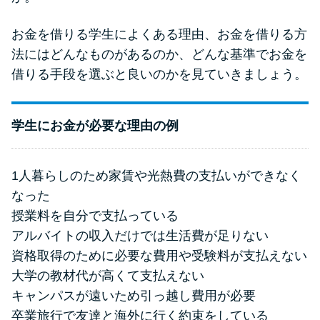
申し込みブラックとは?判断の目
安や審査に通らない理由
お金を借りる学生によくある理由、お金を借りる方
法にはどんなものがあるのか、どんな基準でお金を
ブラックでもお金を借りるに
借りる手段を選ぶと良いのかを見ていきましょう。
は？3つの判断基準と工面法
学生にお金が必要な理由の例
アコムはブラックでも審査に通
る？ 自分がブラックか確かめる
方法
1人暮らしのため家賃や光熱費の支払いができなく
なった
アコムとレイクどっちがいい
授業料を自分で支払っている
の？ カードローンの選び方を徹
アルバイトの収入だけでは生活費が足りない
底解説！
資格取得のために必要な費用や受験料が支払えない
大学の教材代が高くて支払えない
プロミスの返済方法を徹底解
キャンパスが遠いため引っ越し費用が必要
説！ もっとも便利でお得な返済
卒業旅行で友達と海外に行く約束をしている