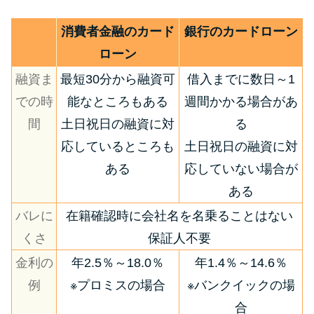
消費者金融のカード
銀行のカードローン
ローン
融資ま
最短30分から融資可
借入までに数日～1
での時
能なところもある
週間かかる場合があ
間
土日祝日の融資に対
る
応しているところも
土日祝日の融資に対
ある
応していない場合が
ある
バレに
在籍確認時に会社名を名乗ることはない
くさ
保証人不要
金利の
年2.5％～18.0％
年1.4％～14.6％
例
※プロミスの場合
※バンクイックの場
合