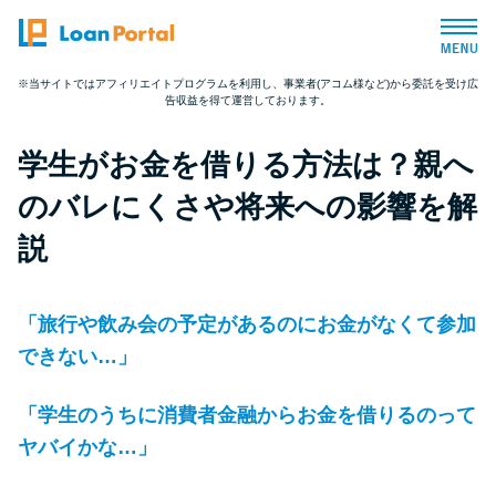
※当サイトではアフィリエイトプログラムを利用し、事業者(アコム様など)から委託を受け広
告収益を得て運営しております。
トップページ
学生がお金を借りる方法は？親へ
おすすめコンテンツ
のバレにくさや将来への影響を解
総合人気ランキング
説
とにかくすぐ借りたい方向け
「旅行や飲み会の予定があるのにお金がなくて参加
できない…」
バレずに借りたい方向け
「学生のうちに消費者金融からお金を借りるのって
審査が不安な方向け
ヤバイかな…」