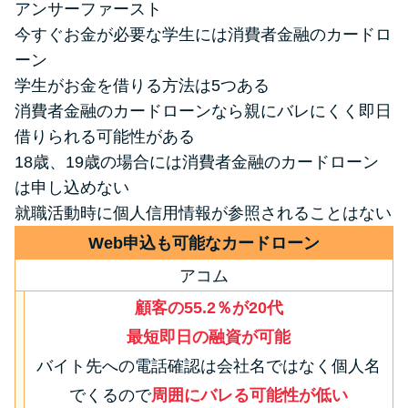
アンサーファースト
今すぐお金が必要な学生には消費者金融のカードロ
特集ページ一覧
ーン
学生がお金を借りる方法は5つある
種類や特徴で探す
消費者金融のカードローンなら親にバレにくく即日
借りられる可能性がある
銀行カードローンを選ぶべき4つ
18歳、19歳の場合には消費者金融のカードローン
の理由
は申し込めない
就職活動時に個人信用情報が参照されることはない
無利息期間を利用して利息0円で
Web申込も可能なカードローン
お金を借りる3つのポイント
アコム
顧客の55.2％が20代
種類・特徴別一覧
最短即日の融資が可能
その他コラム
バイト先への電話確認は会社名ではなく個人名
でくるので
周囲にバレる可能性が低い