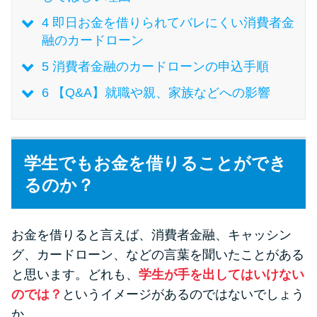
未成年でもお金を借りられる？
4
即日お金を借りられてバレにくい消費者金
学生がお金を借りる方法があ
融のカードローン
る？
5
消費者金融のカードローンの申込手順
学生がお金を借りる方法は？親
6
【Q&A】就職や親、家族などへの影響
へのバレにくさや将来への影響
を解説
学生でもお金を借りることができ
ソフト闇金とは？悪質な手口に
るのか？
は要注意！
お金を借りると言えば、消費者金融、キャッシン
090金融（闇金）からお金を借り
てはいけない理由と借りた場合
グ、カードローン、などの言葉を聞いたことがある
の対処法
と思います。どれも、
学生が手を出してはいけない
のでは？
というイメージがあるのではないでしょう
か。