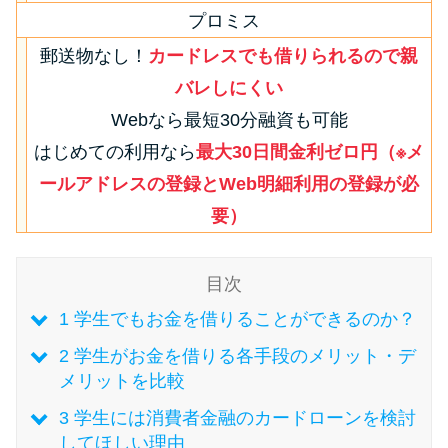
今月の家賃払えない…2ヵ月目に
プロミス
は解決しないと危険な理由と対
郵送物なし！
カードレスでも借りられるので親
処法3つ
バレしにくい
家賃払えないが強制退去は避け
Webなら最短30分融資も可能
たい…市役所に相談より賢い方
はじめての利用なら
最大30日間金利ゼロ円（※メ
法2選
ールアドレスの登録とWeb明細利用の登録が必
要）
街金とは？絶対審査通る？借金
に悩む人へ街金をおすすめしな
目次
い理由
1
学生でもお金を借りることができるのか？
質屋でお金を借りるには？年利
2
学生がお金を借りる各手段のメリット・デ
やシステムをカードローンと比
メリットを比較
較
3
学生には消費者金融のカードローンを検討
してほしい理由