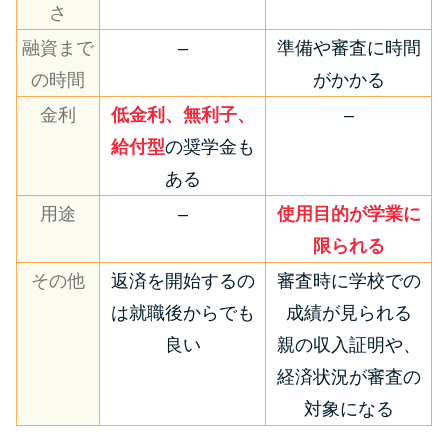
さ
融資まで
–
準備や審査に時間
の時間
がかかる
金利
低金利、無利子、
–
給付型
の奨学金も
ある
用途
–
使用目的が学業に
限られる
その他
返済を開始するの
審査時に学校での
は就職後からでも
成績が見られる
良い
親の収入証明や、
経済状況が審査の
対象になる