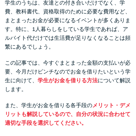
学生のうちは、友達との付き合いだけでなく、学
便利なコンテンツ
費、教科書代、資格取得のために必要な費用など、
カードローン診断
まとまったお金が必要になるイベントが多くありま
す。特に、1人暮らしをしている学生であれば、ア
ルバイト代だけでは生活費が足りなくなることは頻
カードローンQ&A
繁にあるでしょう。
特集ページ
この記事では、今すぐまとまった金額の支払いが必
リボ払いをそのまま払いきると
要、今月だけピンチなのでお金を借りたいという学
損！
生に向けて、
学生がお金を借りる方法
について解説
します。
カードローンの見直しで40万円
また、学生がお金を借りる各手段の
メリット・デメ
得した話
リットも解説しているので、自分の状況に合わせて
適切な手段を選択してください。
最速！最短40分で借りられるカ
ードローン