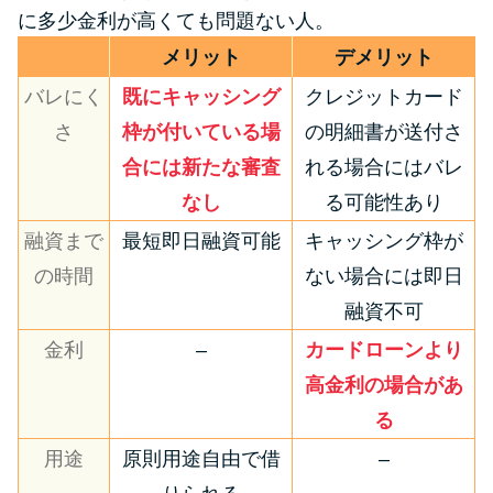
に多少金利が高くても問題ない人。
メリット
デメリット
バレにく
既にキャッシング
クレジットカード
さ
枠が付いている場
の明細書が送付さ
合には新たな審査
れる場合にはバレ
なし
る可能性あり
融資まで
最短即日融資可能
キャッシング枠が
の時間
ない場合には即日
融資不可
金利
–
カードローンより
高金利の場合があ
る
用途
原則用途自由で借
–