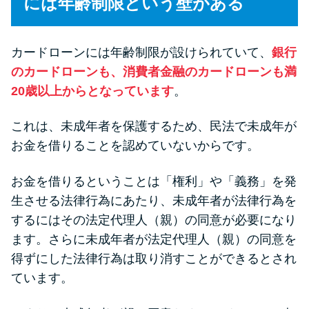
には年齢制限という壁がある
今月の家賃払えない…2ヵ月目に
は解決しないと危険な理由と対
処法3つ
カードローンには年齢制限が設けられていて、
銀行
のカードローンも、消費者金融のカードローンも満
家賃払えないが強制退去は避け
20歳以上からとなっています
。
たい…市役所に相談より賢い方
法2選
これは、未成年者を保護するため、民法で未成年が
お金を借りることを認めていないからです。
街金とは？絶対審査通る？借金
に悩む人へ街金をおすすめしな
お金を借りるということは「権利」や「義務」を発
い理由
生させる法律行為にあたり、未成年者が法律行為を
するにはその法定代理人（親）の同意が必要になり
ます。さらに未成年者が法定代理人（親）の同意を
質屋でお金を借りるには？年利
やシステムをカードローンと比
得ずにした法律行為は取り消すことができるとされ
較
ています。