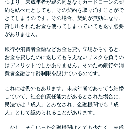
つまり、未成年者が親の同意なくカードローンの契
未成年でもお金を借りられる？
約を結べたとしても、その契約を取り消すことがで
学生がお金を借りる方法があ
きてしまうのです。その場合、契約が無効になり、
る？
貸し出されたお金を使ってしまっていても返す必要
がありません。
学生がお金を借りる方法は？親
へのバレにくさや将来への影響
銀行や消費者金融などお金を貸す立場からすると、
を解説
お金を貸したのに返してもらえないリスクを負うの
はデメリットでしかありません。そのため銀行や消
ソフト闇金とは？悪質な手口に
費者金融は年齢制限を設けているのです。
は要注意！
これには例外もあります。未成年者であっても結婚
090金融（闇金）からお金を借り
していて、社会的責任能力があるとされた場合に、
てはいけない理由と借りた場合
民法では「成人」とみなされ、金融機関でも「成
の対処法
人」として認められることがあります。
しかし、そういった金融機関はとても少なく、未成