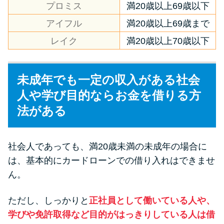
プロミス
満20歳以上69歳以下
方法はどれ？
アイフル
満20歳以上69歳まで
年収が低い＆他社借入があると
レイク
満20歳以上70歳以下
落ちる？バンクイックの口コミ
を分析
未成年でも一定の収入がある社会
人や学び目的ならお金を借りる方
みずほ銀行カードローンの問い
合わせ先とシーン別の問い合わ
法がある
せ方法
社会人であっても、満20歳未満の未成年の場合に
は、基本的にカードローンでの借り入れはできませ
ん。
ただし、しっかりと
正社員として働いている人や、
学びや免許取得など目的がはっきりしている人は借