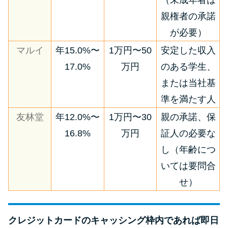
（未成年者は
親権者の承諾
が必要）
マルイ
年15.0%〜
1万円〜50
安定した収入
17.0%
万円
のある学生、
または当社基
準を満たす人
友林堂
年12.0%〜
1万円〜30
親の承諾、保
16.8%
万円
証人の必要な
し（年齢につ
いては要問合
せ）
クレジットカードのキャッシング枠内であれば即日