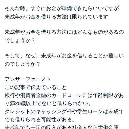
便利なコンテンツ
そんな時、すぐにお金が準備できたらいいですが、
未成年がお金を借りる方法は限られています。
カードローン診断
未成年がお金を借りる方法にはどんなものがあるの
カードローンQ&A
でしょうか？
特集ページ
そして、なぜ、未成年がお金を借りることが難しい
のでしょうか？
リボ払いをそのまま払いきると
損！
アンサーファースト
この記事で伝えていること
カードローンの見直しで40万円
銀行や消費者金融のカードローンには年齢制限があ
得した話
り満20歳以上でないと借りられない。
クレジットのキャッシング枠や学生ローンは未成年
最速！最短40分で借りられるカ
でも借りられる可能性がある。
ードローン
未成年でも一定の収入がある社会人なら労働金庫