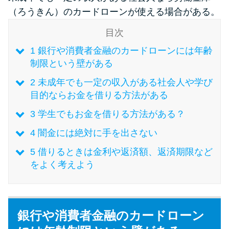
（ろうきん）のカードローンが使える場合がある。
特集ページ一覧
目次
1
銀行や消費者金融のカードローンには年齢
種類や特徴で探す
制限という壁がある
2
未成年でも一定の収入がある社会人や学び
銀行カードローンを選ぶべき4つ
目的ならお金を借りる方法がある
の理由
3
学生でもお金を借りる方法がある？
無利息期間を利用して利息0円で
4
闇金には絶対に手を出さない
お金を借りる3つのポイント
5
借りるときは金利や返済額、返済期限など
をよく考えよう
種類・特徴別一覧
その他コラム
銀行や消費者金融のカードローン