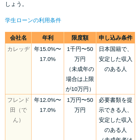
しょう。
学生ローンの利用条件
会社名
年利
限度額
申し込み条件
カレッヂ
年15.0%〜
1千円〜50
日本国籍で、
17.0%
万円
安定した収入
（未成年の
のある人
場合は上限
が10万円）
フレンド
年12.0%〜
1万円〜50
必要書類を提
田（で
17.0%
万円
示できる人、
ん）
安定した収入
のある人