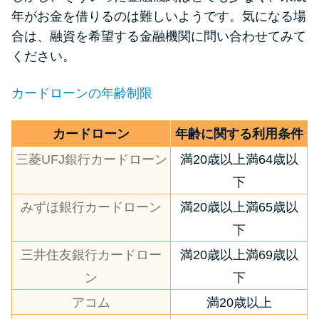
申し込みブラックとは?判断の目
年がお金を借りるのは難しいようです。気になる場
安や審査に通らない理由
合は、融資を希望する金融機関に問い合わせてみて
ください。
ブラックでもお金を借りるに
は？3つの判断基準と工面法
カードローンの年齢制限
アコムはブラックでも審査に通
カードローン
年齢に関する利用条件
る？ 自分がブラックか確かめる
三菱UFJ銀行カードローン
満20歳以上満64歳以
方法
下
みずほ銀行カードローン
満20歳以上満65歳以
アコムとレイクどっちがいい
の？ カードローンの選び方を徹
下
底解説！
三井住友銀行カードロー
満20歳以上満69歳以
ン
下
プロミスの返済方法を徹底解
アコム
満20歳以上
説！ もっとも便利でお得な返済