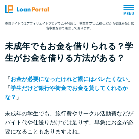
※当サイトではアフィリエイトプログラムを利用し、事業者(アコム様など)から委託を受け広
告収益を得て運営しております。
トップページ
未成年でもお金を借りられる？学
おすすめコンテンツ
生がお金を借りる方法がある？
総合人気ランキング
「
お金が必要になったけれど親にはバレたくない
」
とにかくすぐ借りたい方向け
「
学生だけど銀行や街金でお金を貸してくれるか
な？
」
バレずに借りたい方向け
未成年の学生でも、旅行費やサークル活動費などが
バイト代や仕送りだけでは足りず、早急にお金が必
審査が不安な方向け
要になることもありますよね。