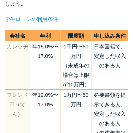
しょう。
学生ローンの利用条件
会社名
年利
限度額
申し込み条件
カレッヂ
年15.0%〜
1千円〜50
日本国籍で、
17.0%
万円
安定した収入
（未成年の
のある人
場合は上限
が10万円）
フレンド
年12.0%〜
1万円〜50
必要書類を提
田（で
17.0%
万円
示できる人、
ん）
安定した収入
のある人