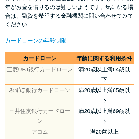
申し込みブラックとは?判断の目
年がお金を借りるのは難しいようです。気になる場
安や審査に通らない理由
合は、融資を希望する金融機関に問い合わせてみて
ください。
ブラックでもお金を借りるに
は？3つの判断基準と工面法
カードローンの年齢制限
アコムはブラックでも審査に通
カードローン
年齢に関する利用条件
る？ 自分がブラックか確かめる
三菱UFJ銀行カードローン
満20歳以上満64歳以
方法
下
みずほ銀行カードローン
満20歳以上満65歳以
アコムとレイクどっちがいい
の？ カードローンの選び方を徹
下
底解説！
三井住友銀行カードロー
満20歳以上満69歳以
ン
下
プロミスの返済方法を徹底解
アコム
満20歳以上
説！ もっとも便利でお得な返済