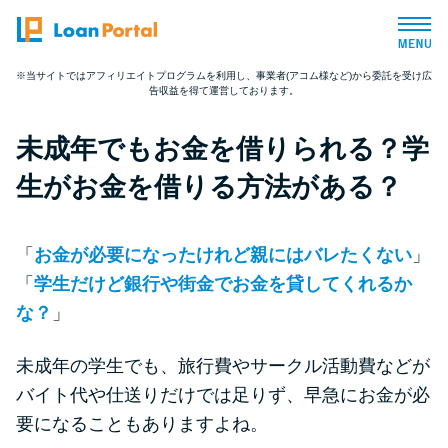
※当サイトではアフィリエイトプログラムを利用し、事業者(アコム様など)から委託を受け広
告収益を得て運営しております。
トップページ
未成年でもお金を借りられる？学
おすすめコンテンツ
生がお金を借りる方法がある？
総合人気ランキング
「
お金が必要になったけれど親にはバレたくない
」
とにかくすぐ借りたい方向け
「
学生だけど銀行や街金でお金を貸してくれるか
な？
」
バレずに借りたい方向け
未成年の学生でも、旅行費やサークル活動費などが
バイト代や仕送りだけでは足りず、早急にお金が必
審査が不安な方向け
要になることもありますよね。