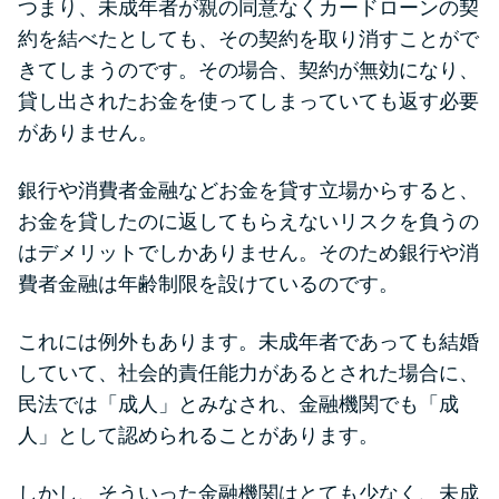
つまり、未成年者が親の同意なくカードローンの契
未成年でもお金を借りられる？
約を結べたとしても、その契約を取り消すことがで
学生がお金を借りる方法があ
きてしまうのです。その場合、契約が無効になり、
る？
貸し出されたお金を使ってしまっていても返す必要
がありません。
学生がお金を借りる方法は？親
へのバレにくさや将来への影響
銀行や消費者金融などお金を貸す立場からすると、
を解説
お金を貸したのに返してもらえないリスクを負うの
はデメリットでしかありません。そのため銀行や消
ソフト闇金とは？悪質な手口に
費者金融は年齢制限を設けているのです。
は要注意！
これには例外もあります。未成年者であっても結婚
090金融（闇金）からお金を借り
していて、社会的責任能力があるとされた場合に、
てはいけない理由と借りた場合
民法では「成人」とみなされ、金融機関でも「成
の対処法
人」として認められることがあります。
しかし、そういった金融機関はとても少なく、未成