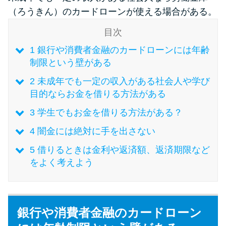
（ろうきん）のカードローンが使える場合がある。
特集ページ一覧
目次
1
銀行や消費者金融のカードローンには年齢
種類や特徴で探す
制限という壁がある
2
未成年でも一定の収入がある社会人や学び
銀行カードローンを選ぶべき4つ
目的ならお金を借りる方法がある
の理由
3
学生でもお金を借りる方法がある？
無利息期間を利用して利息0円で
4
闇金には絶対に手を出さない
お金を借りる3つのポイント
5
借りるときは金利や返済額、返済期限など
をよく考えよう
種類・特徴別一覧
その他コラム
銀行や消費者金融のカードローン