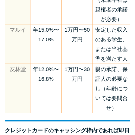
（未成年者は
親権者の承諾
が必要）
マルイ
年15.0%〜
1万円〜50
安定した収入
17.0%
万円
のある学生、
または当社基
準を満たす人
友林堂
年12.0%〜
1万円〜30
親の承諾、保
16.8%
万円
証人の必要な
し（年齢につ
いては要問合
せ）
クレジットカードのキャッシング枠内であれば即日