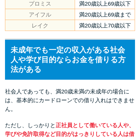
プロミス
満20歳以上69歳以下
方法はどれ？
アイフル
満20歳以上69歳まで
年収が低い＆他社借入があると
レイク
満20歳以上70歳以下
落ちる？バンクイックの口コミ
を分析
未成年でも一定の収入がある社会
人や学び目的ならお金を借りる方
みずほ銀行カードローンの問い
合わせ先とシーン別の問い合わ
法がある
せ方法
社会人であっても、満20歳未満の未成年の場合に
は、基本的にカードローンでの借り入れはできませ
ん。
ただし、しっかりと
正社員として働いている人や、
学びや免許取得など目的がはっきりしている人は借