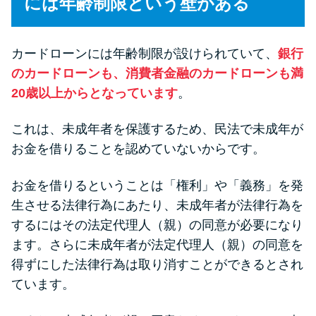
には年齢制限という壁がある
今月の家賃払えない…2ヵ月目に
は解決しないと危険な理由と対
処法3つ
カードローンには年齢制限が設けられていて、
銀行
のカードローンも、消費者金融のカードローンも満
家賃払えないが強制退去は避け
20歳以上からとなっています
。
たい…市役所に相談より賢い方
法2選
これは、未成年者を保護するため、民法で未成年が
お金を借りることを認めていないからです。
街金とは？絶対審査通る？借金
に悩む人へ街金をおすすめしな
お金を借りるということは「権利」や「義務」を発
い理由
生させる法律行為にあたり、未成年者が法律行為を
するにはその法定代理人（親）の同意が必要になり
ます。さらに未成年者が法定代理人（親）の同意を
質屋でお金を借りるには？年利
やシステムをカードローンと比
得ずにした法律行為は取り消すことができるとされ
較
ています。