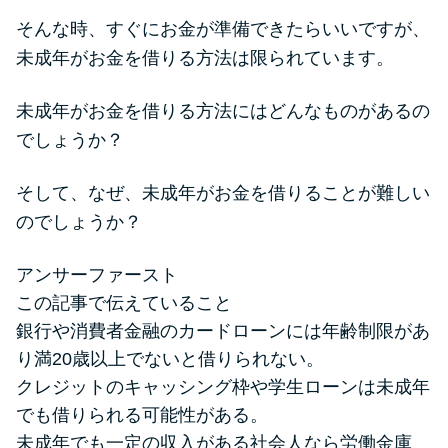
便利なコンテンツ
そんな時、すぐにお金が準備できたらいいですが、
未成年がお金を借りる方法は限られています。
カードローン診断
未成年がお金を借りる方法にはどんなものがあるの
カードローンQ&A
でしょうか？
特集ページ
そして、なぜ、未成年がお金を借りることが難しい
のでしょうか？
リボ払いをそのまま払いきると
損！
アンサーファースト
この記事で伝えていること
カードローンの見直しで40万円
銀行や消費者金融のカードローンには年齢制限があ
得した話
り満20歳以上でないと借りられない。
クレジットのキャッシング枠や学生ローンは未成年
最速！最短40分で借りられるカ
でも借りられる可能性がある。
ードローン
未成年でも一定の収入がある社会人なら労働金庫