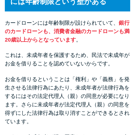
には年齢制限という壁がある
今月の家賃払えない…2ヵ月目に
は解決しないと危険な理由と対
処法3つ
カードローンには年齢制限が設けられていて、
銀行
のカードローンも、消費者金融のカードローンも満
家賃払えないが強制退去は避け
20歳以上からとなっています
。
たい…市役所に相談より賢い方
法2選
これは、未成年者を保護するため、民法で未成年が
お金を借りることを認めていないからです。
街金とは？絶対審査通る？借金
に悩む人へ街金をおすすめしな
お金を借りるということは「権利」や「義務」を発
い理由
生させる法律行為にあたり、未成年者が法律行為を
するにはその法定代理人（親）の同意が必要になり
ます。さらに未成年者が法定代理人（親）の同意を
質屋でお金を借りるには？年利
やシステムをカードローンと比
得ずにした法律行為は取り消すことができるとされ
較
ています。