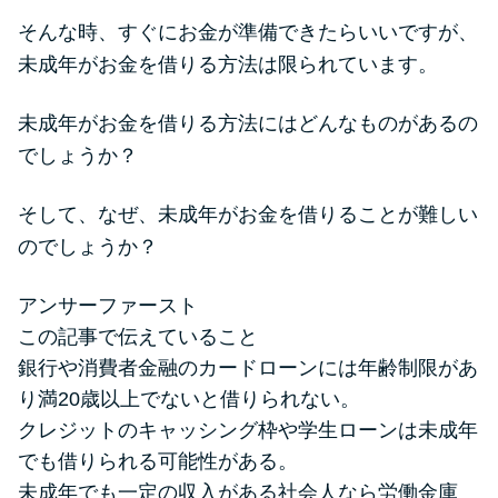
便利なコンテンツ
そんな時、すぐにお金が準備できたらいいですが、
未成年がお金を借りる方法は限られています。
カードローン診断
未成年がお金を借りる方法にはどんなものがあるの
カードローンQ&A
でしょうか？
特集ページ
そして、なぜ、未成年がお金を借りることが難しい
のでしょうか？
リボ払いをそのまま払いきると
損！
アンサーファースト
この記事で伝えていること
カードローンの見直しで40万円
銀行や消費者金融のカードローンには年齢制限があ
得した話
り満20歳以上でないと借りられない。
クレジットのキャッシング枠や学生ローンは未成年
最速！最短40分で借りられるカ
でも借りられる可能性がある。
ードローン
未成年でも一定の収入がある社会人なら労働金庫