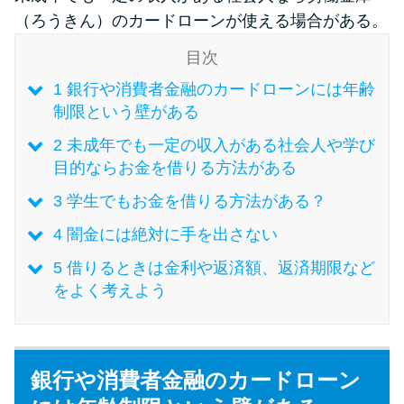
（ろうきん）のカードローンが使える場合がある。
特集ページ一覧
目次
1
銀行や消費者金融のカードローンには年齢
種類や特徴で探す
制限という壁がある
2
未成年でも一定の収入がある社会人や学び
銀行カードローンを選ぶべき4つ
目的ならお金を借りる方法がある
の理由
3
学生でもお金を借りる方法がある？
無利息期間を利用して利息0円で
4
闇金には絶対に手を出さない
お金を借りる3つのポイント
5
借りるときは金利や返済額、返済期限など
をよく考えよう
種類・特徴別一覧
その他コラム
銀行や消費者金融のカードローン