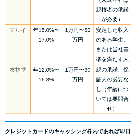
（未成年者は
親権者の承諾
が必要）
マルイ
年15.0%〜
1万円〜50
安定した収入
17.0%
万円
のある学生、
または当社基
準を満たす人
友林堂
年12.0%〜
1万円〜30
親の承諾、保
16.8%
万円
証人の必要な
し（年齢につ
いては要問合
せ）
クレジットカードのキャッシング枠内であれば即日