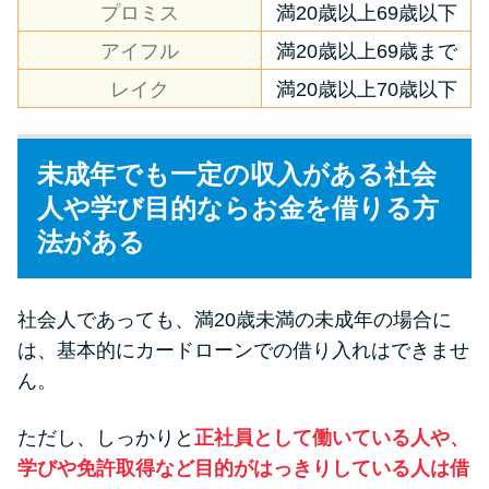
プロミス
満20歳以上69歳以下
方法はどれ？
アイフル
満20歳以上69歳まで
年収が低い＆他社借入があると
レイク
満20歳以上70歳以下
落ちる？バンクイックの口コミ
を分析
未成年でも一定の収入がある社会
人や学び目的ならお金を借りる方
みずほ銀行カードローンの問い
合わせ先とシーン別の問い合わ
法がある
せ方法
社会人であっても、満20歳未満の未成年の場合に
は、基本的にカードローンでの借り入れはできませ
ん。
ただし、しっかりと
正社員として働いている人や、
学びや免許取得など目的がはっきりしている人は借