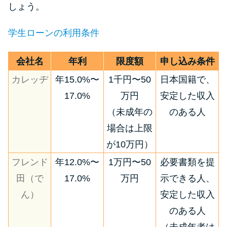
しょう。
学生ローンの利用条件
会社名
年利
限度額
申し込み条件
カレッヂ
年15.0%〜
1千円〜50
日本国籍で、
17.0%
万円
安定した収入
（未成年の
のある人
場合は上限
が10万円）
フレンド
年12.0%〜
1万円〜50
必要書類を提
田（で
17.0%
万円
示できる人、
ん）
安定した収入
のある人