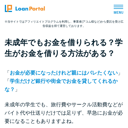
※当サイトではアフィリエイトプログラムを利用し、事業者(アコム様など)から委託を受け広
告収益を得て運営しております。
トップページ
未成年でもお金を借りられる？学
おすすめコンテンツ
生がお金を借りる方法がある？
総合人気ランキング
「
お金が必要になったけれど親にはバレたくない
」
とにかくすぐ借りたい方向け
「
学生だけど銀行や街金でお金を貸してくれるか
な？
」
バレずに借りたい方向け
未成年の学生でも、旅行費やサークル活動費などが
バイト代や仕送りだけでは足りず、早急にお金が必
審査が不安な方向け
要になることもありますよね。