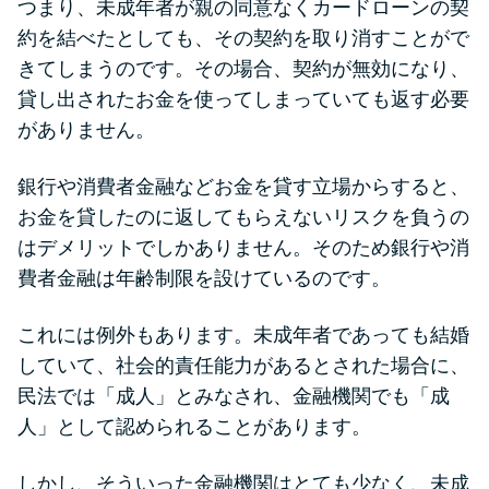
つまり、未成年者が親の同意なくカードローンの契
未成年でもお金を借りられる？
約を結べたとしても、その契約を取り消すことがで
学生がお金を借りる方法があ
きてしまうのです。その場合、契約が無効になり、
る？
貸し出されたお金を使ってしまっていても返す必要
がありません。
学生がお金を借りる方法は？親
へのバレにくさや将来への影響
銀行や消費者金融などお金を貸す立場からすると、
を解説
お金を貸したのに返してもらえないリスクを負うの
はデメリットでしかありません。そのため銀行や消
ソフト闇金とは？悪質な手口に
費者金融は年齢制限を設けているのです。
は要注意！
これには例外もあります。未成年者であっても結婚
090金融（闇金）からお金を借り
していて、社会的責任能力があるとされた場合に、
てはいけない理由と借りた場合
民法では「成人」とみなされ、金融機関でも「成
の対処法
人」として認められることがあります。
しかし、そういった金融機関はとても少なく、未成