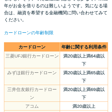
申し込みブラックとは?判断の目
年がお金を借りるのは難しいようです。気になる場
安や審査に通らない理由
合は、融資を希望する金融機関に問い合わせてみて
ください。
ブラックでもお金を借りるに
は？3つの判断基準と工面法
カードローンの年齢制限
アコムはブラックでも審査に通
カードローン
年齢に関する利用条件
る？ 自分がブラックか確かめる
三菱UFJ銀行カードローン
満20歳以上満64歳以
方法
下
みずほ銀行カードローン
満20歳以上満65歳以
アコムとレイクどっちがいい
の？ カードローンの選び方を徹
下
底解説！
三井住友銀行カードロー
満20歳以上満69歳以
ン
下
プロミスの返済方法を徹底解
アコム
満20歳以上
説！ もっとも便利でお得な返済