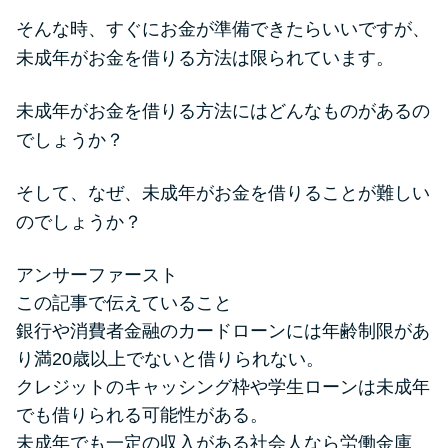
便利なコンテンツ
そんな時、すぐにお金が準備できたらいいですが、
未成年がお金を借りる方法は限られています。
カードローン診断
未成年がお金を借りる方法にはどんなものがあるの
カードローンQ&A
でしょうか？
特集ページ
そして、なぜ、未成年がお金を借りることが難しい
のでしょうか？
リボ払いをそのまま払いきると
損！
アンサーファースト
この記事で伝えていること
カードローンの見直しで40万円
銀行や消費者金融のカードローンには年齢制限があ
得した話
り満20歳以上でないと借りられない。
クレジットのキャッシング枠や学生ローンは未成年
最速！最短40分で借りられるカ
でも借りられる可能性がある。
ードローン
未成年でも一定の収入がある社会人なら労働金庫