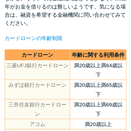
申し込みブラックとは?判断の目
年がお金を借りるのは難しいようです。気になる場
安や審査に通らない理由
合は、融資を希望する金融機関に問い合わせてみて
ください。
ブラックでもお金を借りるに
は？3つの判断基準と工面法
カードローンの年齢制限
アコムはブラックでも審査に通
カードローン
年齢に関する利用条件
る？ 自分がブラックか確かめる
三菱UFJ銀行カードローン
満20歳以上満64歳以
方法
下
みずほ銀行カードローン
満20歳以上満65歳以
アコムとレイクどっちがいい
の？ カードローンの選び方を徹
下
底解説！
三井住友銀行カードロー
満20歳以上満69歳以
ン
下
プロミスの返済方法を徹底解
アコム
満20歳以上
説！ もっとも便利でお得な返済