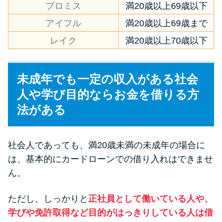
プロミス
満20歳以上69歳以下
方法はどれ？
アイフル
満20歳以上69歳まで
年収が低い＆他社借入があると
レイク
満20歳以上70歳以下
落ちる？バンクイックの口コミ
を分析
未成年でも一定の収入がある社会
人や学び目的ならお金を借りる方
みずほ銀行カードローンの問い
合わせ先とシーン別の問い合わ
法がある
せ方法
社会人であっても、満20歳未満の未成年の場合に
は、基本的にカードローンでの借り入れはできませ
ん。
ただし、しっかりと
正社員として働いている人や、
学びや免許取得など目的がはっきりしている人は借