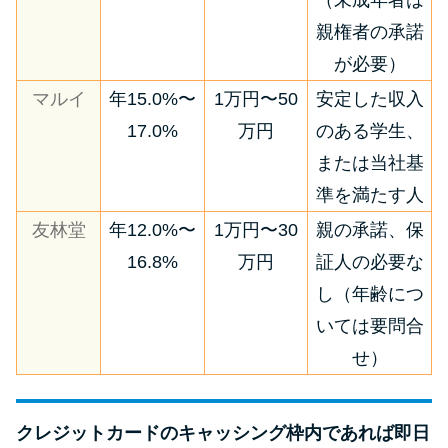
（未成年者は
親権者の承諾
が必要）
マルイ
年15.0%〜
1万円〜50
安定した収入
17.0%
万円
のある学生、
または当社基
準を満たす人
友林堂
年12.0%〜
1万円〜30
親の承諾、保
16.8%
万円
証人の必要な
し（年齢につ
いては要問合
せ）
クレジットカードのキャッシング枠内であれば即日