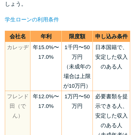
しょう。
学生ローンの利用条件
会社名
年利
限度額
申し込み条件
カレッヂ
年15.0%〜
1千円〜50
日本国籍で、
17.0%
万円
安定した収入
（未成年の
のある人
場合は上限
が10万円）
フレンド
年12.0%〜
1万円〜50
必要書類を提
田（で
17.0%
万円
示できる人、
ん）
安定した収入
のある人