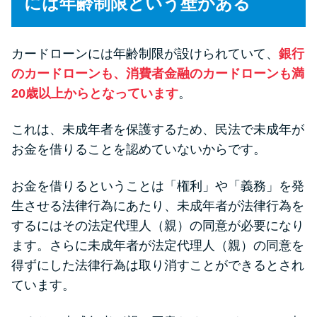
には年齢制限という壁がある
今月の家賃払えない…2ヵ月目に
は解決しないと危険な理由と対
処法3つ
カードローンには年齢制限が設けられていて、
銀行
のカードローンも、消費者金融のカードローンも満
家賃払えないが強制退去は避け
20歳以上からとなっています
。
たい…市役所に相談より賢い方
法2選
これは、未成年者を保護するため、民法で未成年が
お金を借りることを認めていないからです。
街金とは？絶対審査通る？借金
に悩む人へ街金をおすすめしな
お金を借りるということは「権利」や「義務」を発
い理由
生させる法律行為にあたり、未成年者が法律行為を
するにはその法定代理人（親）の同意が必要になり
ます。さらに未成年者が法定代理人（親）の同意を
質屋でお金を借りるには？年利
やシステムをカードローンと比
得ずにした法律行為は取り消すことができるとされ
較
ています。