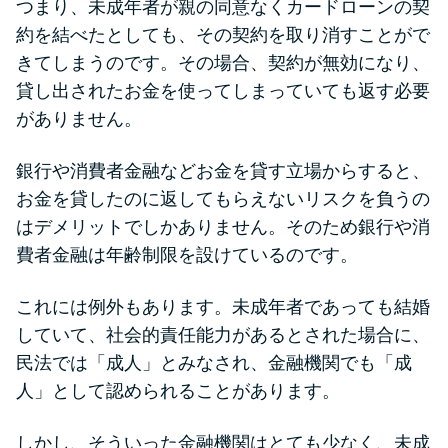
つまり、未成年者が親の同意なくカードローンの契
未成年でもお金を借りられる？
約を結べたとしても、その契約を取り消すことがで
学生がお金を借りる方法があ
きてしまうのです。その場合、契約が無効になり、
る？
貸し出されたお金を使ってしまっていても返す必要
がありません。
学生がお金を借りる方法は？親
へのバレにくさや将来への影響
銀行や消費者金融などお金を貸す立場からすると、
を解説
お金を貸したのに返してもらえないリスクを負うの
はデメリットでしかありません。そのため銀行や消
ソフト闇金とは？悪質な手口に
費者金融は年齢制限を設けているのです。
は要注意！
これには例外もあります。未成年者であっても結婚
090金融（闇金）からお金を借り
していて、社会的責任能力があるとされた場合に、
てはいけない理由と借りた場合
民法では「成人」とみなされ、金融機関でも「成
の対処法
人」として認められることがあります。
しかし、そういった金融機関はとても少なく、未成