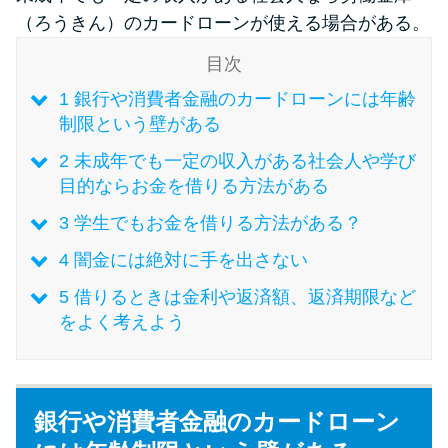
（ろうきん）のカードローンが使える場合がある。
特集ページ一覧
目次
1
銀行や消費者金融のカードローンには年齢
種類や特徴で探す
制限という壁がある
2
未成年でも一定の収入がある社会人や学び
銀行カードローンを選ぶべき4つ
目的ならお金を借りる方法がある
の理由
3
学生でもお金を借りる方法がある？
無利息期間を利用して利息0円で
4
闇金には絶対に手を出さない
お金を借りる3つのポイント
5
借りるときは金利や返済額、返済期限など
をよく考えよう
種類・特徴別一覧
その他コラム
銀行や消費者金融のカードローン