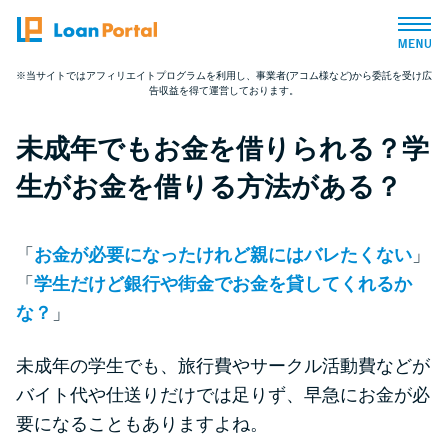
※当サイトではアフィリエイトプログラムを利用し、事業者(アコム様など)から委託を受け広
告収益を得て運営しております。
トップページ
未成年でもお金を借りられる？学
おすすめコンテンツ
生がお金を借りる方法がある？
総合人気ランキング
「
お金が必要になったけれど親にはバレたくない
」
とにかくすぐ借りたい方向け
「
学生だけど銀行や街金でお金を貸してくれるか
な？
」
バレずに借りたい方向け
未成年の学生でも、旅行費やサークル活動費などが
バイト代や仕送りだけでは足りず、早急にお金が必
審査が不安な方向け
要になることもありますよね。