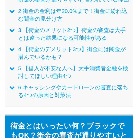
今月の家賃払えない…2ヵ月目に
は解決しないと危険な理由と対
2
街金の金利は年20.0%まで！街金に紛れ込
処法3つ
む闇金の見分け方
3
【街金のメリット2つ】街金の審査は大手
家賃払えないが強制退去は避け
とは違った結果になる可能性がある
たい…市役所に相談より賢い方
4
【街金のデメリット3つ】街金には闇金が
法2選
潜んでいるかも？
5
【借入が不安な人へ】大手消費者金融を検
街金とは？絶対審査通る？借金
討してほしい理由4つ
に悩む人へ街金をおすすめしな
6
キャッシングやカードローンの審査に落ち
い理由
る4つの原因と対策法
質屋でお金を借りるには？年利
やシステムをカードローンと比
較
街金とはいったい何？ブラックで
もOK？街金の審査が通りやすいと