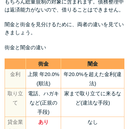
もちろん総量規制の対象に含まれます。債務整理中
は返済能力がないので、借りることはできません。
闇金と街金を見分けるために、両者の違いを見てい
きましょう。
街金と闇金の違い
街金
闇金
金利
上限 年20.0%
年20.0%を超えた金利(違
(順法)
法)
取り立
電話、ハガキ
家まで取り立てに来るな
て
など(正規の
ど(違法な手段)
手段)
貸金業
あり
なし