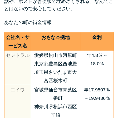
話や、ポストが督促状で埋め尽くされる、なんてこ
とはないので安心してください。
あなたの町の街金情報
会社名・サ
おもな本拠地
金利
ービス名
セントラル
愛媛県松山市河原町
年4.8％～
東京都豊島区西池袋
18.0%
埼玉県さいたま市大
宮区桜木町
エイワ
宮城県仙台市青葉区
年17.9507％
一番町
～19.9436％
神奈川県横浜市西区
平沼