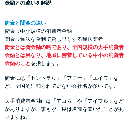
申し込みブラックとは?判断の目
金融との違いを解説
安や審査に通らない理由
街金と闇金の違い
ブラックでもお金を借りるに
街金→中小規模の消費者金融
は？3つの判断基準と工面法
闇金→違法な金利で貸し出しする違法業者
街金とは街金融の略であり、全国規模の大手消費者
アコムはブラックでも審査に通
金融とは異なり、地域に密着している中小の消費者
る？ 自分がブラックか確かめる
金融のこと
を指します。
方法
街金には「セントラル」「アロー」「エイワ」な
アコムとレイクどっちがいい
ど、全国的に知られていない会社名が多いです。
の？ カードローンの選び方を徹
底解説！
大手消費者金融には「アコム」や「アイフル」など
がありますが、誰もが一度は名前を聞いたことがあ
りますね。
プロミスの返済方法を徹底解
説！ もっとも便利でお得な返済