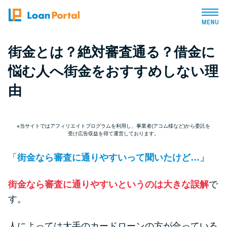
街金とは？絶対審査通る？借金に
トップページ
悩む人へ街金をおすすめしない理
おすすめコンテンツ
由
総合人気ランキング
※当サイトではアフィリエイトプログラムを利用し、事業者(アコム様など)から委託を
受け広告収益を得て運営しております。
とにかくすぐ借りたい方向け
「
街金なら審査に通りやすいって聞いたけど…」
バレずに借りたい方向け
街金なら審査に通りやすいというのは大きな誤解
で
す。
審査が不安な方向け
人によっては大手のカードローンの方が合っている