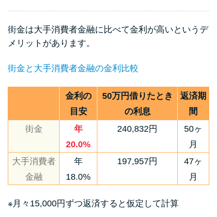
街金は大手消費者金融に比べて金利が高いというデ
メリットがあります。
街金と大手消費者金融の金利比較
金利の
50万円借りたとき
返済期
目安
の利息
間
街金
年
240,832円
50ヶ
20.0%
月
大手消費者
年
197,957円
47ヶ
金融
18.0%
月
※月々15,000円ずつ返済すると仮定して計算