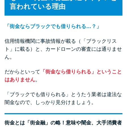
未成年でもお金を借りられる？
言われている理由
学生がお金を借りる方法があ
る？
「街金ならブラックでも借りられる…？」
学生がお金を借りる方法は？親
信用情報機関に事故情報が載る（「ブラックリス
へのバレにくさや将来への影響
ト」に載る）と、カードローンの審査には通りませ
を解説
ん。
ソフト闇金とは？悪質な手口に
だからといって
「街金なら借りられる」ということ
は要注意！
はありません
。
「ブラックでも借りられる」とうたう業者は違法な
090金融（闇金）からお金を借り
てはいけない理由と借りた場合
闇金なので、しっかり見分けましょう。
の対処法
街金とは「街金融」の略！意味や闇金、大手消費者