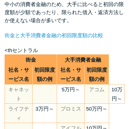
中小の消費者金融のため、大手に比べると初回の限
度額が少額であったり、限られた借入・返済方法し
か使えない場合が多いです。
街金と大手消費者金融の初回限度額の比較
<thセントラル
街金
大手消費者金融
社名・サ
初回限度
社名・サ
初回限度
ービス名
額の例
ービス名
額の例
キャネッ
5万円～
アコム
10万
ト
円～
ライフテ
3万円～
プロミス
50万円～
ィ
アイフル
10万円～