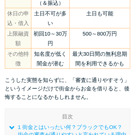
（＆振込）
休日の申
土日不可が多
土日も可能
特集ページ一覧
込・借入
い
種類や特徴で探す
上限融資
初回10～30万
500～800万円
額
円
銀行カードローンを選ぶべき4つ
その他特
知名度が低く
最大30日間の無利息期
の理由
徴
闇金が潜む
間を利用できるかも
無利息期間を利用して利息0円で
こうした実態を知らずに、「審査に通りやすそう」
お金を借りる3つのポイント
というイメージだけで街金からお金を借りると、後
悔することになるかもしれません。
種類・特徴別一覧
目次
その他コラム
1
街金とはいったい何？ブラックでもOK？
街金の審査が通りやすいと言われている理由