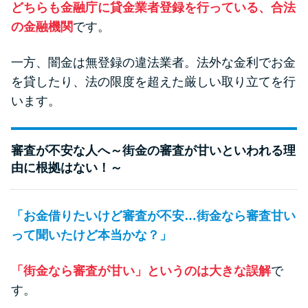
どちらも金融庁に貸金業者登録を行っている、合法
方法はどれ？
の金融機関
です。
年収が低い＆他社借入があると
一方、闇金は無登録の違法業者。法外な金利でお金
落ちる？バンクイックの口コミ
を貸したり、法の限度を超えた厳しい取り立てを行
を分析
います。
みずほ銀行カードローンの問い
合わせ先とシーン別の問い合わ
審査が不安な人へ～街金の審査が甘いといわれる理
せ方法
由に根拠はない！～
「お金借りたいけど審査が不安…街金なら審査甘い
って聞いたけど本当かな？」
「街金なら審査が甘い」というのは大きな誤解
で
す。