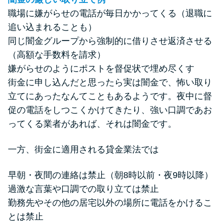
職場に嫌がらせの電話が毎日かかってくる（退職に
追い込まれることも）
同じ闇金グループから強制的に借りさせ返済させる
（高額な手数料を請求）
嫌がらせのようにポストを督促状で埋め尽くす
街金に申し込んだと思ったら実は闇金で、怖い取り
立てにあったなんてこともあるようです。夜中に督
促の電話をしつこくかけてきたり、強い口調であお
ってくる業者があれば、それは闇金です。
一方、街金に適用される貸金業法では
早朝・夜間の連絡は禁止（朝8時以前・夜9時以降）
過激な言葉や口調での取り立ては禁止
勤務先やその他の居宅以外の場所に電話をかけるこ
とは禁止