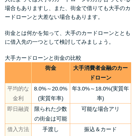
便利なコンテンツ
場合もありますし、また、街金で借りても大手のカ
ードローンと大差ない場合もあります。
カードローン診断
街金とは何かを知って、大手のカードローンととも
カードローンQ&A
に借入先の一つとして検討してみましょう。
特集ページ
大手カードローンと街金の比較
街金
大手消費者金融のカー
リボ払いをそのまま払いきると
ドローン
損！
平均的な
8.0%～20.0%
年3.0%～18.0%(実質年
金利
(実質年率)
率)
カードローンの見直しで40万円
得した話
即日融資
限られた少数
可能な場合アリ
の街金は可能
最速！最短40分で借りられるカ
借入方法
手渡し
振込＆カード
ードローン