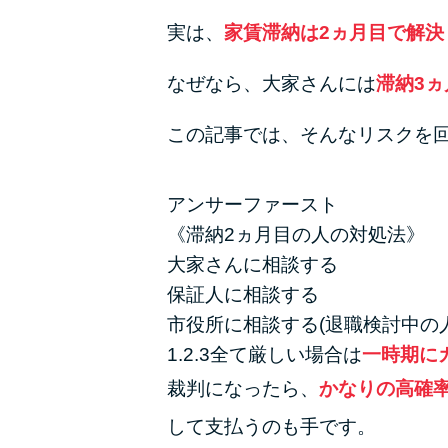
実は、
家賃滞納は2ヵ月目で解決
なぜなら、大家さんには
滞納3
この記事では、そんなリスクを
アンサーファースト
《滞納2ヵ月目の人の対処法》
大家さんに相談する
保証人に相談する
市役所に相談する(退職検討中の人
1.2.3全て厳しい場合は
一時期に
裁判になったら、
かなりの高確
して支払うのも手です。