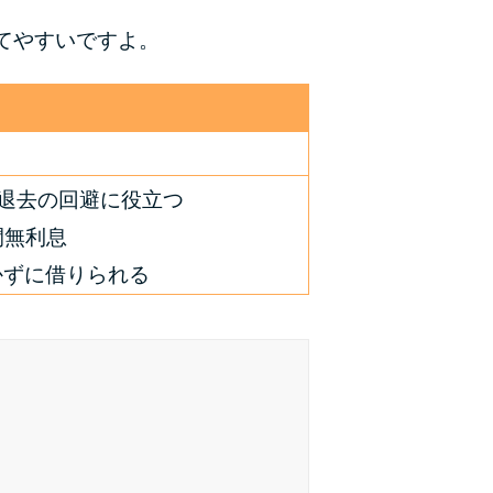
てやすいですよ。
種類・特徴別一覧
その他コラム
今月の家賃払えない…2ヵ月目には解決しない
と危険な理由と対処法3つ
退去の回避に役立つ
間無利息
家賃払えないが強制退去は避けたい…市役所に
相談より賢い方法2選
かずに借りられる
街金とは？絶対審査通る？借金に悩む人へ街金
をおすすめしない理由
質屋でお金を借りるには？年利やシステムをカ
ードローンと比較