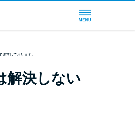
トップページ
おすすめコンテンツ
総合人気ランキング
て運営しております。
とにかくすぐ借りたい方向け
は解決しない
バレずに借りたい方向け
審査が不安な方向け
便利なコンテンツ
カードローン診断