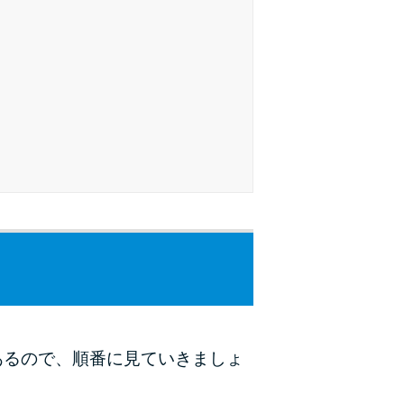
未成年でもお金を借りられる？学生がお金を借
りる方法がある？
学生がお金を借りる方法は？親へのバレにくさ
や将来への影響を解説
ソフト闇金とは？悪質な手口には要注意！
090金融（闇金）からお金を借りてはいけない
理由と借りた場合の対処法
申し込みブラックとは?判断の目安や審査に通
らない理由
ブラックでもお金を借りるには？3つの判断基
準と工面法
あるので、順番に見ていきましょ
アコムはブラックでも審査に通る？ 自分がブ