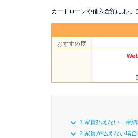
カードローンや借入金額によっ
おすすめ度
We
1
家賃払えない…滞納2
2
家賃が払えない場合