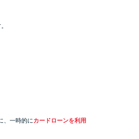
カードローンQ&A
特集ページ
す。
リボ払いをそのまま払いきると損！
カードローンの見直しで40万円得した話
最速！最短40分で借りられるカードローン
特集ページ一覧
種類や特徴で探す
銀行カードローンを選ぶべき4つの理由
に、一時的に
カードローンを利用
無利息期間を利用して利息0円でお金を借りる3
つのポイント