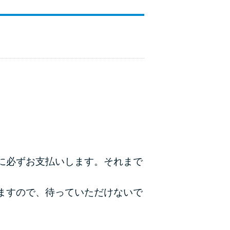
ラックか確かめる方法
アコムとレイクどっちがいいの？ カードロー
ンの選び方を徹底解説！
プロミスの返済方法を徹底解説！ もっとも便
利でお得な返済方法はどれ？
年収が低い＆他社借入があると落ちる？バンク
イックの口コミを分析
みずほ銀行カードローンの問い合わせ先とシー
に必ずお支払いします。それまで
ン別の問い合わせ方法
ますので、待っていただけないで