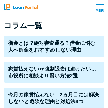
トップページ
コラム一覧
おすすめコンテンツ
街金とは？絶対審査通る？借金に悩む
人へ街金をおすすめしない理由
総合人気ランキング
とにかくすぐ借りたい方向け
家賃払えないが強制退去は避けたい…
市役所に相談より賢い方法2選
バレずに借りたい方向け
今月の家賃払えない…2ヵ月目には解決
審査が不安な方向け
しないと危険な理由と対処法3つ