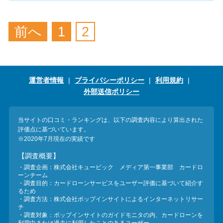
便利なコンテンツ
前へ
1
2
カードローン診断
カードローンQ&A
運営者情報
プライバシーポリシー
利用規約
特集ページ
外部送信ポリシー
リボ払いをそのまま払いきると
当サイトの口コミ・ランキングは、以下の調査内容により算出された
損！
評価点に基づいています。
※2020年7月現在の実績です
【調査概要】
カードローンの見直しで40万円
・調査企画：株式会社キュービック メディア第一事業部 カードロ
得した話
ーンチーム
・調査目的：カードローンサービスをユーザー評価に基づいて紹介す
るため
・調査方法：株式会社ポップインサイトによるインターネットリサー
最速！最短40分で借りられるカ
チ
・調査対象：ポップインサイトのガイドモニタの内、カードローンを
ードローン
利用中または過去に利用したことのあるユーザー