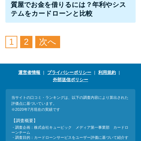
今月の家賃払えない…2ヵ月目に
質屋でお金を借りるには？年利やシス
は解決しないと危険な理由と対
テムをカードローンと比較
処法3つ
家賃払えないが強制退去は避け
1
2
次へ
たい…市役所に相談より賢い方
法2選
運営者情報
プライバシーポリシー
利用規約
街金とは？絶対審査通る？借金
外部送信ポリシー
に悩む人へ街金をおすすめしな
い理由
当サイトの口コミ・ランキングは、以下の調査内容により算出された
評価点に基づいています。
質屋でお金を借りるには？年利
※2020年7月現在の実績です
やシステムをカードローンと比
【調査概要】
較
・調査企画：株式会社キュービック メディア第一事業部 カードロ
ーンチーム
・調査目的：カードローンサービスをユーザー評価に基づいて紹介す