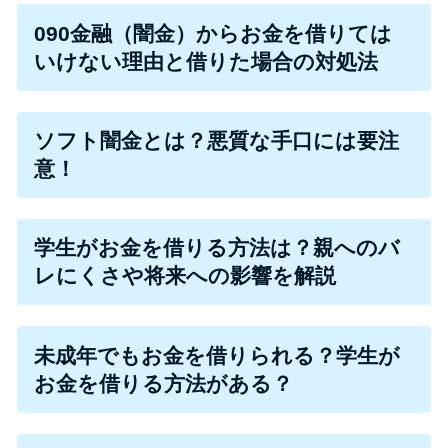
090金融（闇金）からお金を借りては
特集ページ一覧
いけない理由と借りた場合の対処法
種類や特徴で探す
ソフト闇金とは？悪質な手口には要注
銀行カードローンを選ぶべき4つ
意！
の理由
学生がお金を借りる方法は？親へのバ
無利息期間を利用して利息0円で
レにくさや将来への影響を解説
お金を借りる3つのポイント
種類・特徴別一覧
未成年でもお金を借りられる？学生が
お金を借りる方法がある？
その他コラム