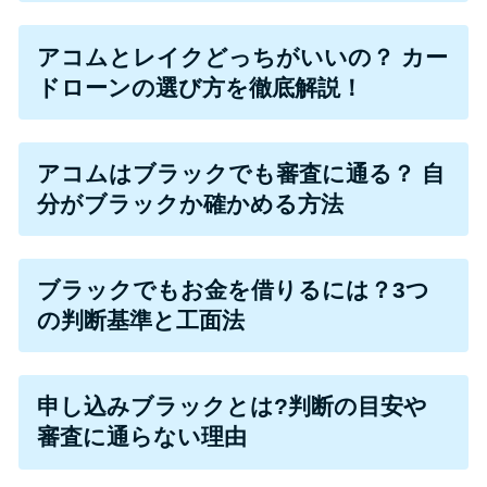
便利なコンテンツ
アコムとレイクどっちがいいの？ カー
カードローン診断
ドローンの選び方を徹底解説！
カードローンQ&A
アコムはブラックでも審査に通る？ 自
特集ページ
分がブラックか確かめる方法
リボ払いをそのまま払いきると
損！
ブラックでもお金を借りるには？3つ
の判断基準と工面法
カードローンの見直しで40万円
得した話
申し込みブラックとは?判断の目安や
審査に通らない理由
最速！最短40分で借りられるカ
ードローン