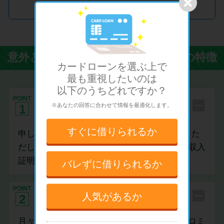
Promotion by アイフル
意外と知らないカードローンの4つの特徴
カードローンを選ぶ上で
最も重視したい
のは
以下のうちどれですか？
申し込みに必要な書類は本人確認書
POINT
※あなたの回答に合わせて情報を最適化します。
1
類だけ
すぐに
借りられるか
申し込みは本人確認書類さえあればOKです。た
だし、50万円以上借り入れしたい場合には、収入
証明書が必要になります。
バレずに
借りられるか
POINT
月々の返済額は￥1,000～設定可能
人気があるか
2
月々の返済額は、お借入後残高に応じて、プロミ