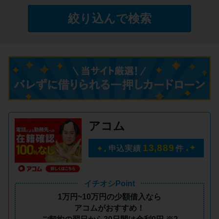
絞り込んで検索
特集ページ一覧
種類や特徴で探す
銀行カードローンを選ぶべき4つ
の理由
無利息期間を利用して利息0円で
アコム
お金を借りる3つのポイント
13,889
申込実績
件
種類・特徴別一覧
イチオシPoint
その他コラム
1万円~10万円の少額借入
なら
アコムがおすすめ！