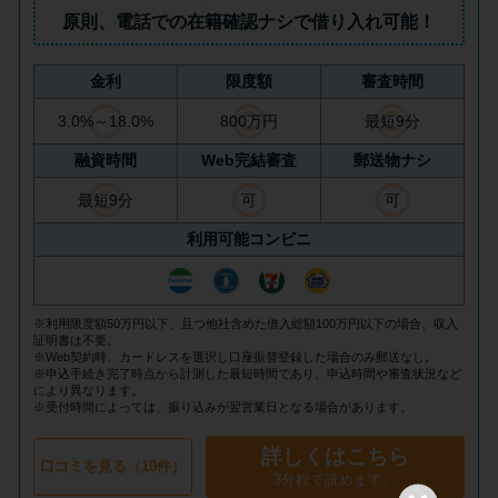
方法はどれ？
原則、
電話での在籍確認ナシ
で借り入れ可能！
年収が低い＆他社借入があると
金利
限度額
審査時間
落ちる？バンクイックの口コミ
3.0%～18.0%
800万円
最短9分
を分析
融資時間
Web完結審査
郵送物ナシ
最短9分
可
可
みずほ銀行カードローンの問い
合わせ先とシーン別の問い合わ
利用可能コンビニ
せ方法
※利用限度額50万円以下、且つ他社含めた借入総額100万円以下の場合、収入
証明書は不要。
※Web契約時、カードレスを選択し口座振替登録した場合のみ郵送なし。
※申込手続き完了時点から計測した最短時間であり、申込時間や審査状況など
により異なります。
※受付時間によっては、振り込みが翌営業日となる場合があります。
詳しくはこちら
口コミを見る（10件）
3分程で読めます。