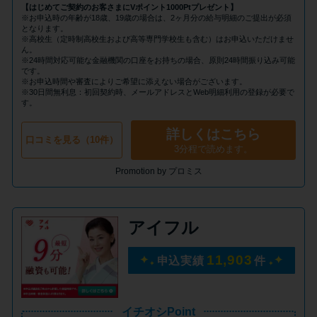
申し込みブラックとは?判断の目
【はじめてご契約のお客さまにVポイント1000Ptプレゼント】
安や審査に通らない理由
※お申込時の年齢が18歳、19歳の場合は、2ヶ月分の給与明細のご提出が必須
となります。
※高校生（定時制高校生および高等専門学校生も含む）はお申込いただけませ
ん。
※24時間対応可能な金融機関の口座をお持ちの場合、原則24時間振り込み可能
ブラックでもお金を借りるに
です。
は？3つの判断基準と工面法
※お申込時間や審査によりご希望に添えない場合がございます。
※30日間無利息：初回契約時、メールアドレスとWeb明細利用の登録が必要で
す。
アコムはブラックでも審査に通
詳しくはこちら
口コミを見る（10件）
る？ 自分がブラックか確かめる
3分程で読めます。
方法
Promotion by プロミス
アコムとレイクどっちがいい
アイフル
の？ カードローンの選び方を徹
底解説！
11,903
申込実績
件
プロミスの返済方法を徹底解
説！ もっとも便利でお得な返済
イチオシPoint