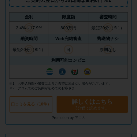
ご契約の翌日から30日間は
金利0円
※2
今月の家賃払えない…2ヵ月目に
は解決しないと危険な理由と対
処法3つ
金利
限度額
審査時間
2.4%～17.9%
800万円
最短20分（※1）
家賃払えないが強制退去は避け
融資時間
Web完結審査
郵送物ナシ
たい…市役所に相談より賢い方
最短20分（※1）
可
原則なし
法2選
利用可能コンビニ
街金とは？絶対審査通る？借金
に悩む人へ街金をおすすめしな
※1 お申込時間や審査によりご希望に添えない場合がございます。
い理由
※2 アコムでのご契約が初めてのお客さま
詳しくはこちら
口コミを見る（10件）
質屋でお金を借りるには？年利
3分程で読めます。
やシステムをカードローンと比
Promotion by アコム
較