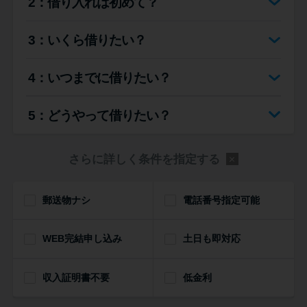
2：借り入れは初めて？
便利なコンテンツ
3：いくら借りたい？
カードローン診断
4：いつまでに借りたい？
カードローンQ&A
5：どうやって借りたい？
特集ページ
さらに詳しく条件を指定する
リボ払いをそのまま払いきると
損！
郵送物ナシ
電話番号指定可能
カードローンの見直しで40万円
WEB完結申し込み
得した話
土日も即対応
収入証明書不要
低金利
最速！最短40分で借りられるカ
ードローン