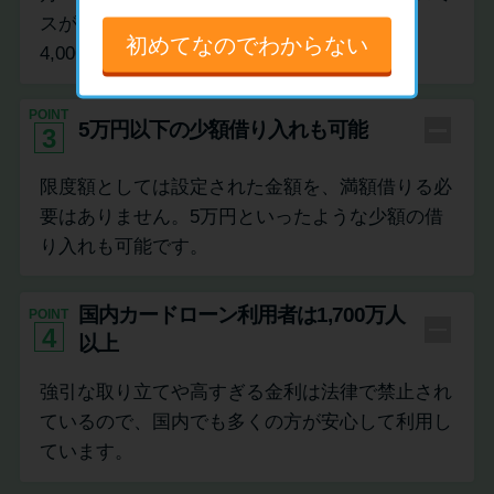
スが1,000円、アコムが1,000円、アイフルは
初めてなのでわからない
4,000円から設定可能です。
POINT
5万円以下の少額借り入れも可能
3
限度額としては設定された金額を、満額借りる必
要はありません。5万円といったような少額の借
り入れも可能です。
国内カードローン利用者は1,700万人
POINT
4
以上
強引な取り立てや高すぎる金利は法律で禁止され
ているので、国内でも多くの方が安心して利用し
ています。