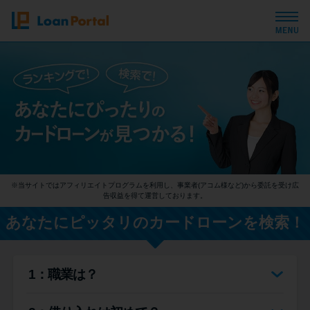
トップページ
おすすめコンテンツ
総合人気ランキング
※当サイトではアフィリエイトプログラムを利用し、事業者(アコム様など)から委託を受け広
とにかくすぐ借りたい方向け
告収益を得て運営しております。
あなたにピッタリのカードローンを検索！
バレずに借りたい方向け
1：職業は？
審査が不安な方向け