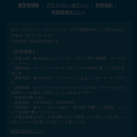
運営者情報
プライバシーポリシー
利用規約
外部送信ポリシー
当サイトの口コミ・ランキングは、以下の調査内容により算出された
評価点に基づいています。
※2020年7月現在の実績です
【調査概要】
・調査企画：株式会社キュービック メディア第一事業部 カードロ
ーンチーム
・調査目的：カードローンサービスをユーザー評価に基づいて紹介す
るため
・調査方法：株式会社ポップインサイトによるインターネットリサー
チ
・調査対象：ポップインサイトのガイドモニタの内、カードローンを
利用中または過去に利用したことのあるユーザー
・有効回答数=1,911
・調査期間：2020/05/26～2020/06/02
・質問項目：各カードローン会社の「総合的に判断した満足度」につ
いて5段階で教えてください。
・評価点数算出方法：評価点数は以下を乗算 とても良い＝5点 良い＝
4点 ふつう＝3点 悪い＝2点 とても悪い＝1点
調査の詳細はこちら