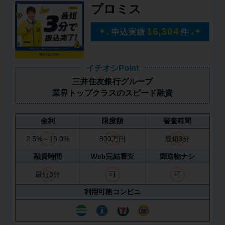
プロミス
未成年でもお金を借りられる？
学生がお金を借りる方法があ
16,304
申込実績
件
る？
学生がお金を借りる方法は？親
イチオシPoint
へのバレにくさや将来への影響
三井住友銀行グループ
を解説
業界トップクラス
のスピード融資
金利
限度額
審査時間
ソフト闇金とは？悪質な手口に
は要注意！
2.5%～18.0%
800万円
最短3分
融資時間
Web完結審査
郵送物ナシ
090金融（闇金）からお金を借り
最短3分
可
可
てはいけない理由と借りた場合
利用可能コンビニ
の対処法