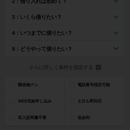
2：借り入れは初めて？
便利なコンテンツ
3：いくら借りたい？
カードローン診断
4：いつまでに借りたい？
カードローンQ&A
5：どうやって借りたい？
特集ページ
さらに詳しく条件を指定する
リボ払いをそのまま払いきると
損！
郵送物ナシ
電話番号指定可能
カードローンの見直しで40万円
WEB完結申し込み
得した話
土日も即対応
収入証明書不要
低金利
最速！最短40分で借りられるカ
ードローン