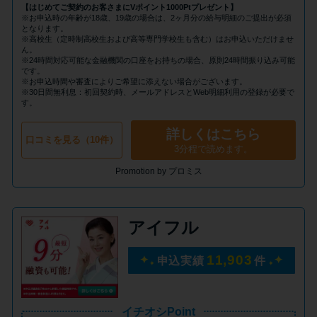
申し込みブラックとは?判断の目
【はじめてご契約のお客さまにVポイント1000Ptプレゼント】
安や審査に通らない理由
※お申込時の年齢が18歳、19歳の場合は、2ヶ月分の給与明細のご提出が必須
となります。
※高校生（定時制高校生および高等専門学校生も含む）はお申込いただけませ
ん。
※24時間対応可能な金融機関の口座をお持ちの場合、原則24時間振り込み可能
ブラックでもお金を借りるに
です。
は？3つの判断基準と工面法
※お申込時間や審査によりご希望に添えない場合がございます。
※30日間無利息：初回契約時、メールアドレスとWeb明細利用の登録が必要で
す。
アコムはブラックでも審査に通
詳しくはこちら
口コミを見る（10件）
る？ 自分がブラックか確かめる
3分程で読めます。
方法
Promotion by プロミス
アコムとレイクどっちがいい
アイフル
の？ カードローンの選び方を徹
底解説！
11,903
申込実績
件
プロミスの返済方法を徹底解
説！ もっとも便利でお得な返済
イチオシPoint