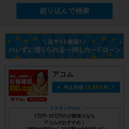
絞り込んで検索
特集ページ一覧
種類や特徴で探す
銀行カードローンを選ぶべき4つ
の理由
無利息期間を利用して利息0円で
アコム
お金を借りる3つのポイント
13,889
申込実績
件
種類・特徴別一覧
イチオシPoint
その他コラム
1万円~10万円の少額借入
なら
アコムがおすすめ！