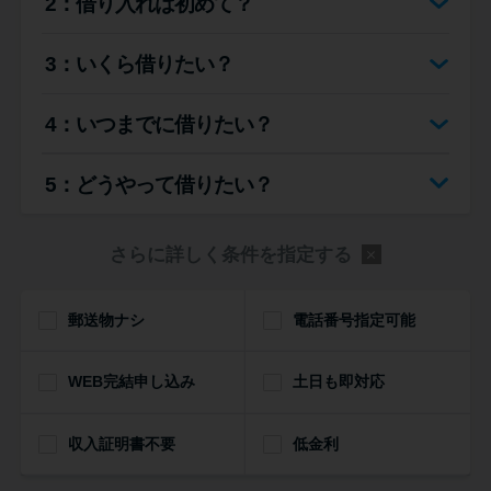
2：借り入れは初めて？
便利なコンテンツ
3：いくら借りたい？
カードローン診断
4：いつまでに借りたい？
カードローンQ&A
5：どうやって借りたい？
特集ページ
さらに詳しく条件を指定する
リボ払いをそのまま払いきると
損！
郵送物ナシ
電話番号指定可能
カードローンの見直しで40万円
WEB完結申し込み
得した話
土日も即対応
収入証明書不要
低金利
最速！最短40分で借りられるカ
ードローン