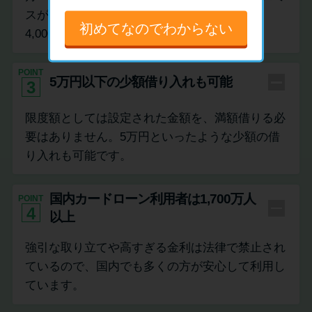
スが1,000円、アコムが1,000円、アイフルは
初めてなのでわからない
4,000円から設定可能です。
POINT
5万円以下の少額借り入れも可能
3
限度額としては設定された金額を、満額借りる必
要はありません。5万円といったような少額の借
り入れも可能です。
国内カードローン利用者は1,700万人
POINT
4
以上
強引な取り立てや高すぎる金利は法律で禁止され
ているので、国内でも多くの方が安心して利用し
ています。