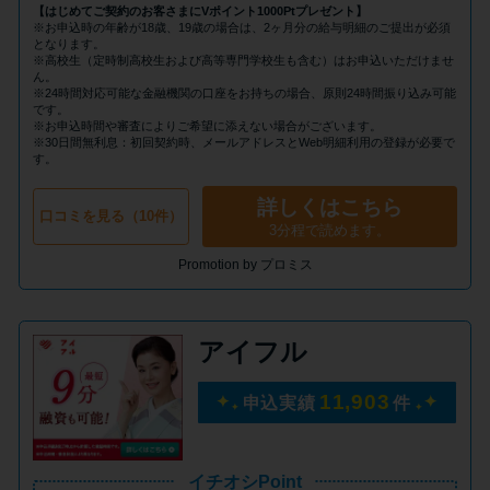
申し込みブラックとは?判断の目
【はじめてご契約のお客さまにVポイント1000Ptプレゼント】
安や審査に通らない理由
※お申込時の年齢が18歳、19歳の場合は、2ヶ月分の給与明細のご提出が必須
となります。
※高校生（定時制高校生および高等専門学校生も含む）はお申込いただけませ
ん。
※24時間対応可能な金融機関の口座をお持ちの場合、原則24時間振り込み可能
ブラックでもお金を借りるに
です。
は？3つの判断基準と工面法
※お申込時間や審査によりご希望に添えない場合がございます。
※30日間無利息：初回契約時、メールアドレスとWeb明細利用の登録が必要で
す。
アコムはブラックでも審査に通
詳しくはこちら
口コミを見る（10件）
る？ 自分がブラックか確かめる
3分程で読めます。
方法
Promotion by プロミス
アコムとレイクどっちがいい
アイフル
の？ カードローンの選び方を徹
底解説！
11,903
申込実績
件
プロミスの返済方法を徹底解
説！ もっとも便利でお得な返済
イチオシPoint