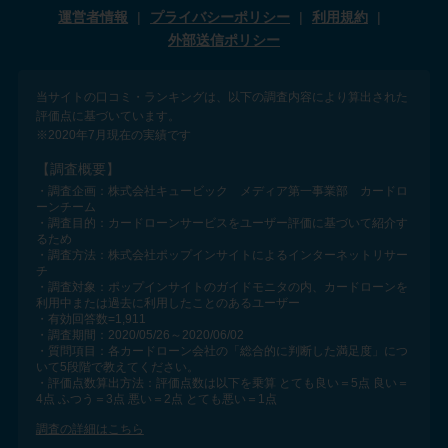
運営者情報
プライバシーポリシー
利用規約
外部送信ポリシー
当サイトの口コミ・ランキングは、以下の調査内容により算出された
評価点に基づいています。
※2020年7月現在の実績です
【調査概要】
・調査企画：株式会社キュービック メディア第一事業部 カードロ
ーンチーム
・調査目的：カードローンサービスをユーザー評価に基づいて紹介す
るため
・調査方法：株式会社ポップインサイトによるインターネットリサー
チ
・調査対象：ポップインサイトのガイドモニタの内、カードローンを
利用中または過去に利用したことのあるユーザー
・有効回答数=1,911
・調査期間：2020/05/26～2020/06/02
・質問項目：各カードローン会社の「総合的に判断した満足度」につ
いて5段階で教えてください。
・評価点数算出方法：評価点数は以下を乗算 とても良い＝5点 良い＝
4点 ふつう＝3点 悪い＝2点 とても悪い＝1点
調査の詳細はこちら