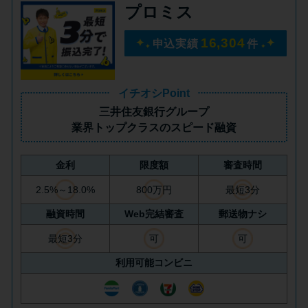
プロミス
未成年でもお金を借りられる？
学生がお金を借りる方法があ
16,304
申込実績
件
る？
学生がお金を借りる方法は？親
イチオシPoint
へのバレにくさや将来への影響
三井住友銀行グループ
を解説
業界トップクラス
のスピード融資
金利
限度額
審査時間
ソフト闇金とは？悪質な手口に
は要注意！
2.5%～18.0%
800万円
最短3分
融資時間
Web完結審査
郵送物ナシ
090金融（闇金）からお金を借り
最短3分
可
可
てはいけない理由と借りた場合
利用可能コンビニ
の対処法