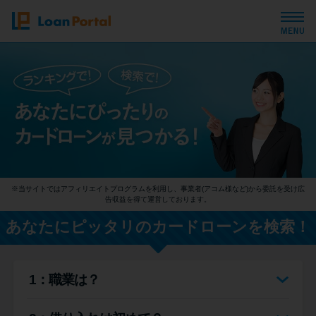
トップページ
おすすめコンテンツ
総合人気ランキング
※当サイトではアフィリエイトプログラムを利用し、事業者(アコム様など)から委託を受け広
とにかくすぐ借りたい方向け
告収益を得て運営しております。
あなたにピッタリのカードローンを検索！
バレずに借りたい方向け
1：職業は？
審査が不安な方向け