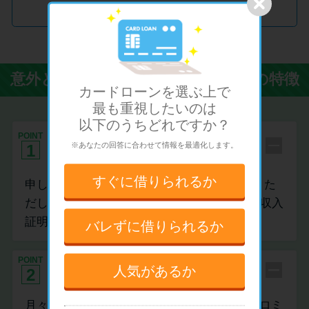
Promotion by アイフル
意外と知らないカードローンの4つの特徴
カードローンを選ぶ上で
最も重視したい
のは
以下のうちどれですか？
申し込みに必要な書類は本人確認書
POINT
※あなたの回答に合わせて情報を最適化します。
1
類だけ
すぐに
借りられるか
申し込みは本人確認書類さえあればOKです。た
だし、50万円以上借り入れしたい場合には、収入
証明書が必要になります。
バレずに
借りられるか
POINT
月々の返済額は￥1,000～設定可能
人気があるか
2
月々の返済額は、お借入後残高に応じて、プロミ