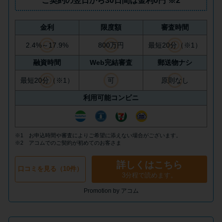
ご契約の翌日から30日間は
金利0円
※2
今月の家賃払えない…2ヵ月目に
は解決しないと危険な理由と対
処法3つ
金利
限度額
審査時間
2.4%～17.9%
800万円
最短20分（※1）
家賃払えないが強制退去は避け
融資時間
Web完結審査
郵送物ナシ
たい…市役所に相談より賢い方
最短20分（※1）
可
原則なし
法2選
利用可能コンビニ
街金とは？絶対審査通る？借金
に悩む人へ街金をおすすめしな
※1 お申込時間や審査によりご希望に添えない場合がございます。
い理由
※2 アコムでのご契約が初めてのお客さま
詳しくはこちら
口コミを見る（10件）
質屋でお金を借りるには？年利
3分程で読めます。
やシステムをカードローンと比
Promotion by アコム
較