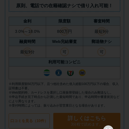
方法はどれ？
原則、
電話での在籍確認ナシ
で借り入れ可能！
年収が低い＆他社借入があると
金利
限度額
審査時間
落ちる？バンクイックの口コミ
3.0%～18.0%
800万円
最短9分
を分析
融資時間
Web完結審査
郵送物ナシ
最短9分
可
可
みずほ銀行カードローンの問い
合わせ先とシーン別の問い合わ
利用可能コンビニ
せ方法
※利用限度額50万円以下、且つ他社含めた借入総額100万円以下の場合、収入
証明書は不要。
※Web契約時、カードレスを選択し口座振替登録した場合のみ郵送なし。
※申込手続き完了時点から計測した最短時間であり、申込時間や審査状況など
により異なります。
※受付時間によっては、振り込みが翌営業日となる場合があります。
詳しくはこちら
口コミを見る（10件）
3分程で読めます。