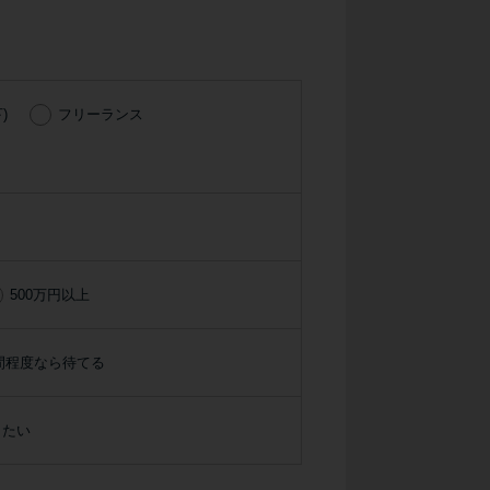
種類・特徴別一覧
その他コラム
)
フリーランス
今月の家賃払えない…2ヵ月目には解決しない
と危険な理由と対処法3つ
家賃払えないが強制退去は避けたい…市役所に
相談より賢い方法2選
500万円以上
街金とは？絶対審査通る？借金に悩む人へ街金
をおすすめしない理由
間程度なら待てる
質屋でお金を借りるには？年利やシステムをカ
りたい
ードローンと比較