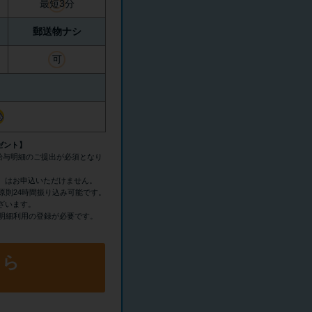
最短3分
郵送物ナシ
可
ゼント】
の給与明細のご提出が必須となり
）はお申込いただけません。
原則24時間振り込み可能です。
ざいます。
b明細利用の登録が必要です。
ちら