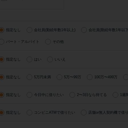
指定なし
会社員(勤続年数1年以上)
会社員(勤続年数1年以下
パート・アルバイト
その他
指定なし
はい
いいえ
指定なし
5万円未満
5万〜99万
100万〜499万
指定なし
今日中に借りたい
2〜3日なら待てる
1週
指定なし
コンビニATMで借りたい
店舗or無人契約機で借