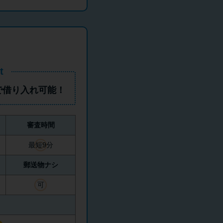
t
で借り入れ可能！
審査時間
最短9分
郵送物ナシ
可