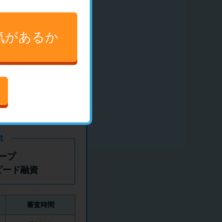
ちら
気があるか
t
ープ
ピード融資
審査時間