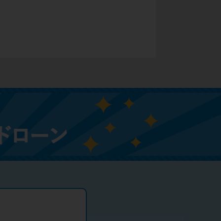
未成年でもお金を借りられる？学生がお金を借
りる方法がある？
学生がお金を借りる方法は？親へのバレにくさ
や将来への影響を解説
ソフト闇金とは？悪質な手口には要注意！
090金融（闇金）からお金を借りてはいけない
理由と借りた場合の対処法
申し込みブラックとは?判断の目安や審査に通
らない理由
ブラックでもお金を借りるには？3つの判断基
準と工面法
アコムはブラックでも審査に通る？ 自分がブ