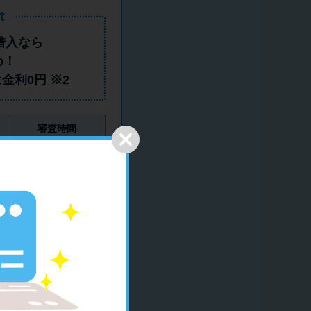
ラックか確かめる方法
t
借入
なら
アコムとレイクどっちがいいの？ カードロー
め！
ンの選び方を徹底解説！
は
金利0円
※2
プロミスの返済方法を徹底解説！ もっとも便
利でお得な返済方法はどれ？
審査時間
年収が低い＆他社借入があると落ちる？バンク
最短20分（※1）
イックの口コミを分析
郵送物ナシ
みずほ銀行カードローンの問い合わせ先とシー
原則なし
ン別の問い合わせ方法
がございます。