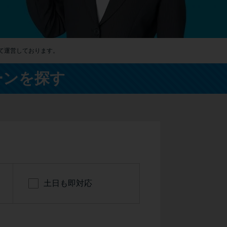
カードローンQ&A
特集ページ
て運営しております。
リボ払いをそのまま払いきると損！
ーンを探す
カードローンの見直しで40万円得した話
最速！最短40分で借りられるカードローン
特集ページ一覧
種類や特徴で探す
土日も即対応
銀行カードローンを選ぶべき4つの理由
無利息期間を利用して利息0円でお金を借りる3
つのポイント