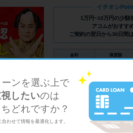
イチオシPoin
1万円~10万円の少額
アコムがおすす
ご契約の翌日から30日間
金利
限度額
2.4%～17.9%
800万円
融資時間
Web完結審査
ローンを選ぶ上で
最短20分（※1）
可
重視したい
のは
13,889
件
利用可能コンビニ
うちどれですか？
に合わせて情報を最適化します。
※1 お申込時間や審査によりご希望に添えない場合
※2 アコムでのご契約が初めてのお客さま