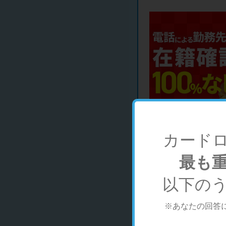
カード
最も
申込実績
以下の
※あなたの回答