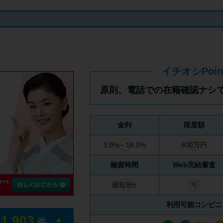
イチオシPoin
原則、
電話での在籍確認ナシ
金利
限度額
3.0%～18.0%
800万円
融資時間
Web完結審査
最短9分
可
利用可能コンビニ
11,903
件