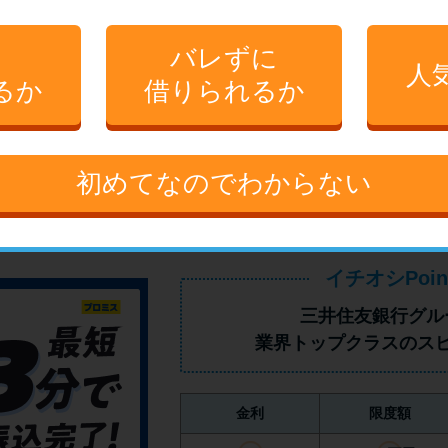
に
バレずに
詳しくはこ
人
る（10件）
るか
借りられるか
3分程で読めます。
Promotion by アコム
初めてなのでわからない
イチオシPoin
三井住友銀行グル
業界トップクラス
のス
金利
限度額