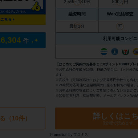
2.5%～18.0%
800万円
融資時間
Web完結審査
最短3分
可
16,304
利用可能コンビニ
件
【はじめてご契約のお客さまにVポイント1000Ptプレ
※お申込時の年齢が18歳、19歳の場合は、2ヶ月分
ます。
※高校生（定時制高校生および高等専門学校生も含む
※24時間対応可能な金融機関の口座をお持ちの場合、
※お申込時間や審査によりご希望に添えない場合がご
※30日間無利息：初回契約時、メールアドレスとWe
詳しくはこ
る（10件）
3分程で読めます。
Promotion by プロミス