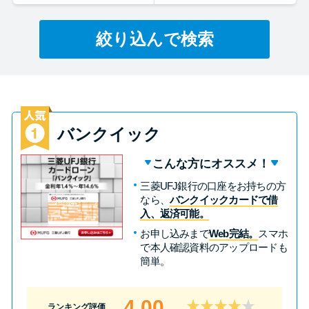
絞り込んで検索
特集ページ一覧
種類や特徴で探す
銀行カードローンを選ぶべき4つ
の理由
バンクイック
こんな方にオススメ！
無利息期間を利用して利息0円で
三菱UFJ銀行の口座をお持ちの方
お金を借りる3つのポイント
なら、
バンクイックカードで借
入、返済可能。
お申し込みまで
Web完結。
スマホ
種類・特徴別一覧
で本人確認資料のアップロードも
簡単。
その他コラム
4.00
ランキング評価