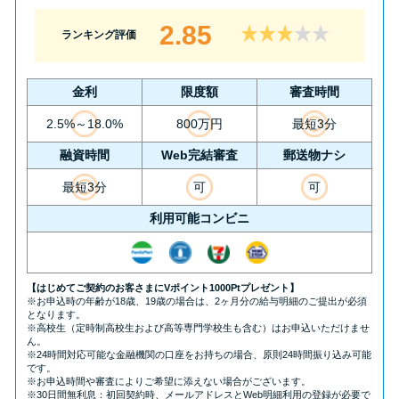
2.85
ランキング評価
金利
限度額
審査時間
2.5%～18.0%
800万円
最短3分
融資時間
Web完結審査
郵送物ナシ
最短3分
可
可
利用可能コンビニ
【はじめてご契約のお客さまにVポイント1000Ptプレゼント】
※お申込時の年齢が18歳、19歳の場合は、2ヶ月分の給与明細のご提出が必須
となります。
※高校生（定時制高校生および高等専門学校生も含む）はお申込いただけませ
ん。
※24時間対応可能な金融機関の口座をお持ちの場合、原則24時間振り込み可能
です。
※お申込時間や審査によりご希望に添えない場合がございます。
※30日間無利息：初回契約時、メールアドレスとWeb明細利用の登録が必要で