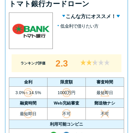
トマト銀行カードローン
こんな方にオススメ！
低金利で借りたい方
2.3
ランキング評価
金利
限度額
審査時間
3.0%～14.5%
1000万円
最短即日
融資時間
Web完結審査
郵送物ナシ
最短即日
不可
不可
利用可能コンビニ