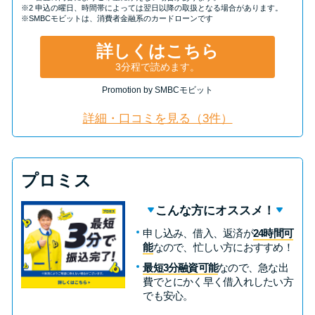
※2 申込の曜日、時間帯によっては翌日以降の取扱となる場合があります。
※SMBCモビットは、消費者金融系のカードローンです
詳しくはこちら
3分程で読めます。
Promotion by SMBCモビット
詳細・口コミを見る（3件）
プロミス
こんな方にオススメ！
申し込み、借入、返済が
24時間可
能
なので、忙しい方におすすめ！
最短3分融資可能
なので、急な出
費でとにかく早く借入れしたい方
でも安心。