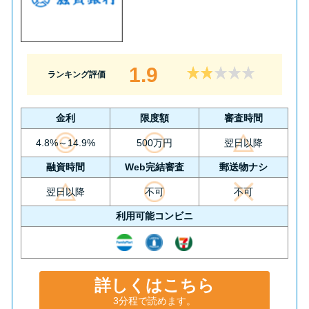
1.9
ランキング評価
金利
限度額
審査時間
4.8%～14.9%
500万円
翌日以降
融資時間
Web完結審査
郵送物ナシ
翌日以降
不可
不可
利用可能コンビニ
詳しくはこちら
3分程で読めます。