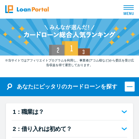
トップページ
おすすめコンテンツ
※当サイトではアフィリエイトプログラムを利用し、事業者(アコム様など)から委託を受け広
総合人気ランキング
告収益を得て運営しております。
とにかくすぐ借りたい方向け
あなたにピッタリのカードローンを探す
バレずに借りたい方向け
1：職業は？
審査が不安な方向け
2：借り入れは初めて？