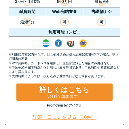
申し込みブラックとは?判断の目
3.0%～18.0%
800万円
最短9分
安や審査に通らない理由
融資時間
Web完結審査
郵送物ナシ
最短9分
可
可
ブラックでもお金を借りるに
利用可能コンビニ
は？3つの判断基準と工面法
アコムはブラックでも審査に通
※利用限度額50万円以下、且つ他社含めた借入総額100万円以下の場合、収入
る？ 自分がブラックか確かめる
証明書は不要。
※Web契約時、カードレスを選択し口座振替登録した場合のみ郵送なし。
方法
※申込手続き完了時点から計測した最短時間であり、申込時間や審査状況など
により異なります。
※受付時間によっては、振り込みが翌営業日となる場合があります。
アコムとレイクどっちがいい
詳しくはこちら
の？ カードローンの選び方を徹
3分程で読めます。
底解説！
Promotion by アイフル
プロミスの返済方法を徹底解
詳細・口コミを見る（10件）
説！ もっとも便利でお得な返済