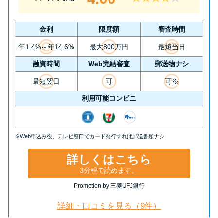
今月の家賃払えない…2ヵ月目に
は解決しないと危険な理由と対
処法3つ
金利
限度額
審査時間
年1.4%～年14.6%
最大800万円
最短当日
家賃払えないが強制退去は避け
融資時間
Web完結審査
郵送物ナシ
たい…市役所に相談より賢い方
最短翌日
可
可※
法2選
利用可能コンビニ
街金とは？絶対審査通る？借金
に悩む人へ街金をおすすめしな
※Web申込み後、テレビ窓口でカード発行すれば郵送書類ナシ
い理由
詳しくはこちら
質屋でお金を借りるには？年利
3分程で読めます。
やシステムをカードローンと比
Promotion by 三菱UFJ銀行
較
詳細・口コミを見る（9件）