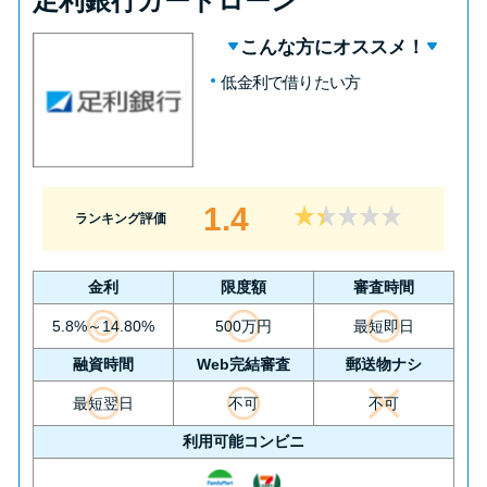
足利銀行カードローン
こんな方にオススメ！
低金利で借りたい方
1.4
ランキング評価
金利
限度額
審査時間
5.8%～14.80%
500万円
最短即日
融資時間
Web完結審査
郵送物ナシ
最短翌日
不可
不可
利用可能コンビニ