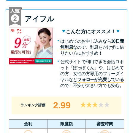
未成年でもお金を借りられる？
学生がお金を借りる方法があ
アイフル
る？
こんな方にオススメ！
学生がお金を借りる方法は？親
はじめてのお申し込みなら
30日間
へのバレにくさや将来への影響
無利息
なので、利息をかけずに借
りたい方におすすめ！
を解説
公式サイトで利用できる会話ロボ
ット「ぽっぽくん」や、はじめて
ソフト闇金とは？悪質な手口に
の方、女性の方専用のフリーダイ
ヤルなど
フォローが充実している
は要注意！
ので、不安が大きい方でも安心。
090金融（闇金）からお金を借り
2.99
ランキング評価
てはいけない理由と借りた場合
の対処法
金利
限度額
審査時間