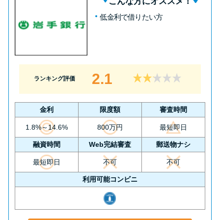
こんな方にオススメ！
低金利で借りたい方
2.1
ランキング評価
金利
限度額
審査時間
1.8%～14.6%
800万円
最短即日
融資時間
Web完結審査
郵送物ナシ
最短即日
不可
不可
利用可能コンビニ