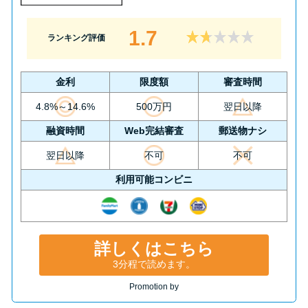
1.7
ランキング評価
金利
限度額
審査時間
4.8%～14.6%
500万円
翌日以降
融資時間
Web完結審査
郵送物ナシ
翌日以降
不可
不可
利用可能コンビニ
詳しくはこちら
3分程で読めます。
Promotion by