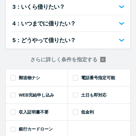
便利なコンテンツ
3：いくら借りたい？
カードローン診断
4：いつまでに借りたい？
カードローンQ&A
5：どうやって借りたい？
特集ページ
さらに詳しく条件を指定する
リボ払いをそのまま払いきると
郵送物ナシ
電話番号指定可能
損！
WEB完結申し込み
土日も即対応
カードローンの見直しで40万円
得した話
収入証明書不要
低金利
最速！最短40分で借りられるカ
銀行カードローン
ードローン