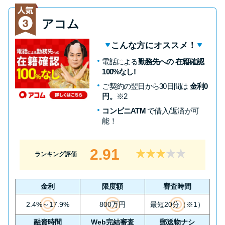
方法はどれ？
アコム
年収が低い＆他社借入があると
こんな方にオススメ！
落ちる？バンクイックの口コミ
電話による
勤務先への 在籍確認
を分析
100%なし!
ご契約の翌日から30日間は
金利0
みずほ銀行カードローンの問い
円。
※2
合わせ先とシーン別の問い合わ
コンビニATM
で借入/返済が可
せ方法
能！
2.91
ランキング評価
金利
限度額
審査時間
2.4%～17.9%
800万円
最短20分（※1）
融資時間
Web完結審査
郵送物ナシ