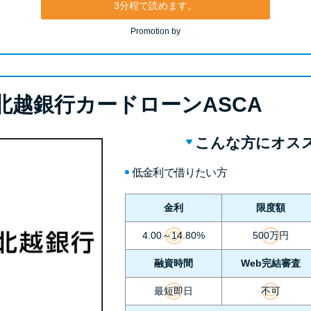
3分程で読めます。
Promotion by
北越銀行カードローンASCA
こんな方にオス
低金利で借りたい方
金利
限度額
4.00～14.80%
500万円
融資時間
Web完結審査
最短即日
不可