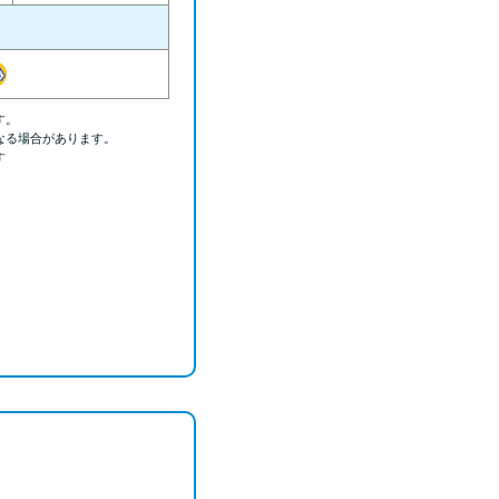
ラックか確かめる方法
アコムとレイクどっちがいいの？ カードロー
ンの選び方を徹底解説！
す。
なる場合があります。
プロミスの返済方法を徹底解説！ もっとも便
す
利でお得な返済方法はどれ？
年収が低い＆他社借入があると落ちる？バンク
イックの口コミを分析
みずほ銀行カードローンの問い合わせ先とシー
ン別の問い合わせ方法