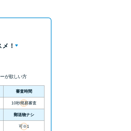
未成年でもお金を借りられる？学生がお金を借
りる方法がある？
学生がお金を借りる方法は？親へのバレにくさ
や将来への影響を解説
スメ！
ソフト闇金とは？悪質な手口には要注意！
090金融（闇金）からお金を借りてはいけない
理由と借りた場合の対処法
ローが欲しい方
申し込みブラックとは?判断の目安や審査に通
らない理由
審査時間
10秒簡易審査
ブラックでもお金を借りるには？3つの判断基
準と工面法
郵送物ナシ
可※1
アコムはブラックでも審査に通る？ 自分がブ