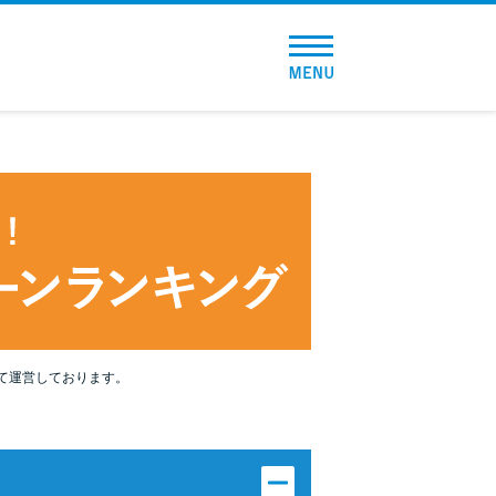
トップページ
おすすめコンテンツ
総合人気ランキング
とにかくすぐ借りたい方向け
バレずに借りたい方向け
審査が不安な方向け
て運営しております。
便利なコンテンツ
カードローン診断