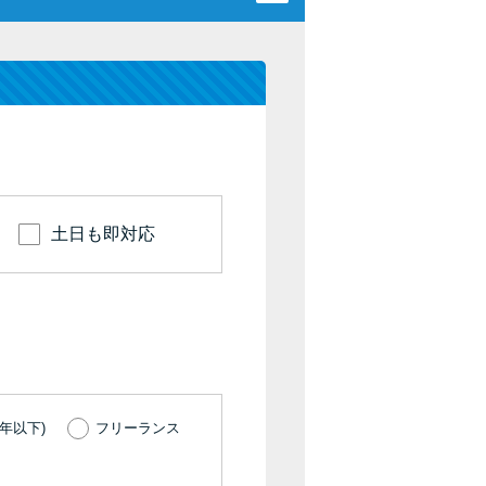
カードローンQ&A
特集ページ
リボ払いをそのまま払いきると損！
カードローンの見直しで40万円得した話
土日も即対応
最速！最短40分で借りられるカードローン
特集ページ一覧
種類や特徴で探す
銀行カードローンを選ぶべき4つの理由
年以下)
フリーランス
無利息期間を利用して利息0円でお金を借りる3
つのポイント