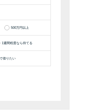
種類・特徴別一覧
その他コラム
500万円以上
今月の家賃払えない…2ヵ月目には解決しない
と危険な理由と対処法3つ
1週間程度なら待てる
家賃払えないが強制退去は避けたい…市役所に
機で借りたい
相談より賢い方法2選
街金とは？絶対審査通る？借金に悩む人へ街金
をおすすめしない理由
質屋でお金を借りるには？年利やシステムをカ
ードローンと比較