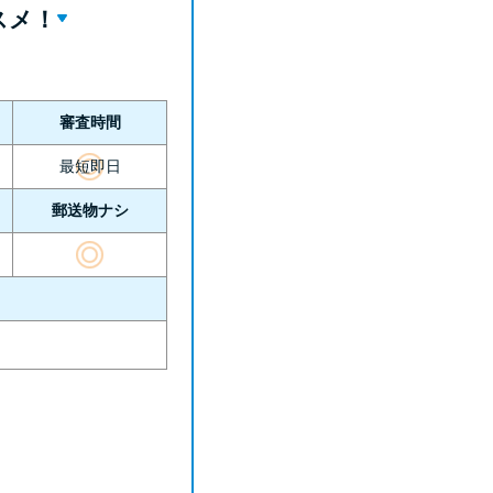
スメ！
審査時間
最短即日
郵送物ナシ