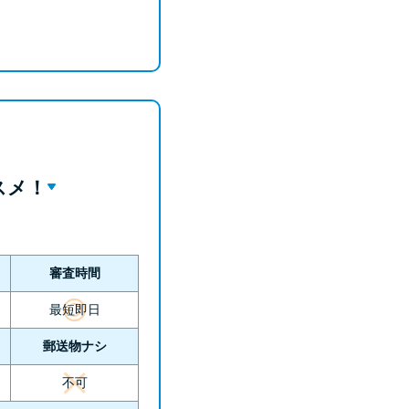
スメ！
審査時間
最短即日
郵送物ナシ
不可