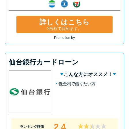
申し込みブラックとは?判断の目
安や審査に通らない理由
詳しくはこちら
ブラックでもお金を借りるに
3分程で読めます。
は？3つの判断基準と工面法
Promotion by
アコムはブラックでも審査に通
る？ 自分がブラックか確かめる
仙台銀行カードローン
方法
こんな方にオススメ！
低金利で借りたい方
アコムとレイクどっちがいい
の？ カードローンの選び方を徹
底解説！
プロミスの返済方法を徹底解
説！ もっとも便利でお得な返済
2.4
ランキング評価