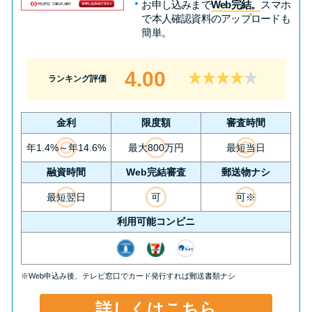
お申し込みまで
Web完結。
スマホ
便利なコンテンツ
で本人確認資料のアップロードも
簡単。
カードローン診断
4.00
ランキング評価
カードローンQ&A
金利
限度額
審査時間
特集ページ
年1.4%～年14.6%
最大800万円
最短当日
リボ払いをそのまま払いきると
融資時間
Web完結審査
郵送物ナシ
損！
最短翌日
可
可※
利用可能コンビニ
カードローンの見直しで40万円
得した話
※Web申込み後、テレビ窓口でカード発行すれば郵送書類ナシ
最速！最短40分で借りられるカ
ードローン
詳しくはこちら