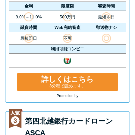
今月の家賃払えない…2ヵ月目に
金利
限度額
審査時間
は解決しないと危険な理由と対
処法3つ
9.0%～11.0%
500万円
最短即日
融資時間
Web完結審査
郵送物ナシ
家賃払えないが強制退去は避け
最短即日
不可
たい…市役所に相談より賢い方
利用可能コンビニ
法2選
街金とは？絶対審査通る？借金
詳しくはこちら
に悩む人へ街金をおすすめしな
い理由
3分程で読めます。
Promotion by
質屋でお金を借りるには？年利
やシステムをカードローンと比
第四北越銀行カードローン
較
ASCA