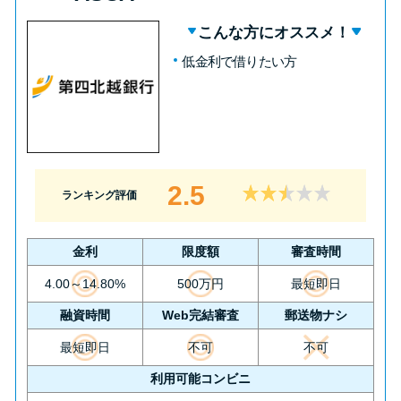
未成年でもお金を借りられる？
こんな方にオススメ！
学生がお金を借りる方法があ
る？
低金利で借りたい方
学生がお金を借りる方法は？親
へのバレにくさや将来への影響
を解説
2.5
ランキング評価
ソフト闇金とは？悪質な手口に
は要注意！
金利
限度額
審査時間
4.00～14.80%
500万円
最短即日
090金融（闇金）からお金を借り
融資時間
Web完結審査
郵送物ナシ
てはいけない理由と借りた場合
の対処法
最短即日
不可
不可
利用可能コンビニ