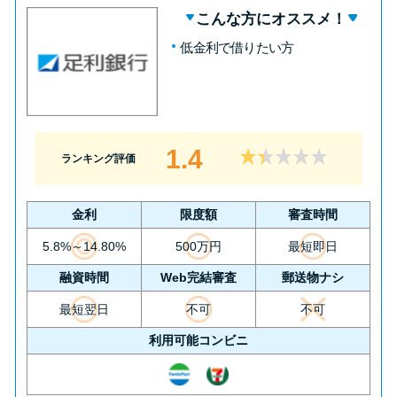
こんな方にオススメ！
低金利で借りたい方
1.4
ランキング評価
金利
限度額
審査時間
5.8%～14.80%
500万円
最短即日
融資時間
Web完結審査
郵送物ナシ
最短翌日
不可
不可
利用可能コンビニ