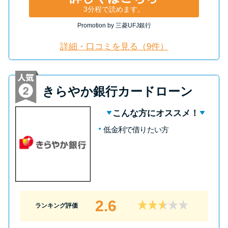
3分程で読めます。
Promotion by 三菱UFJ銀行
特集ページ一覧
詳細・口コミを見る（9件）
種類や特徴で探す
銀行カードローンを選ぶべき4つ
きらやか銀行カードローン
の理由
こんな方にオススメ！
無利息期間を利用して利息0円で
低金利で借りたい方
お金を借りる3つのポイント
種類・特徴別一覧
2.6
その他コラム
ランキング評価