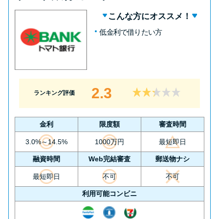
こんな方にオススメ！
低金利で借りたい方
2.3
ランキング評価
金利
限度額
審査時間
3.0%～14.5%
1000万円
最短即日
融資時間
Web完結審査
郵送物ナシ
最短即日
不可
不可
利用可能コンビニ