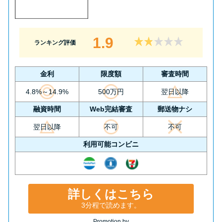
1.9
ランキング評価
金利
限度額
審査時間
4.8%～14.9%
500万円
翌日以降
融資時間
Web完結審査
郵送物ナシ
翌日以降
不可
不可
利用可能コンビニ
詳しくはこちら
3分程で読めます。
Promotion by