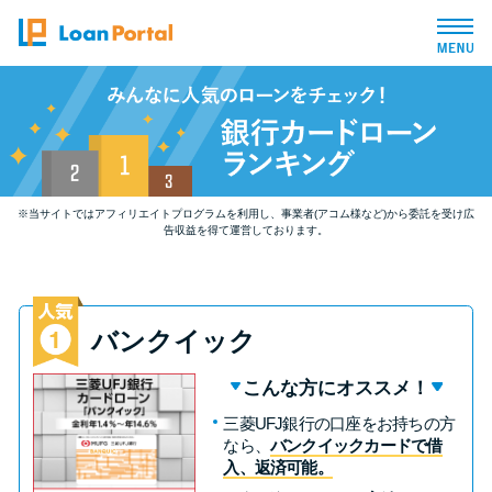
トップページ
おすすめコンテンツ
※当サイトではアフィリエイトプログラムを利用し、事業者(アコム様など)から委託を受け広
総合人気ランキング
告収益を得て運営しております。
とにかくすぐ借りたい方向け
バンクイック
バレずに借りたい方向け
こんな方にオススメ！
三菱UFJ銀行の口座をお持ちの方
審査が不安な方向け
なら、
バンクイックカードで借
入、返済可能。