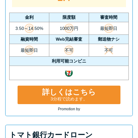
方法はどれ？
金利
限度額
審査時間
年収が低い＆他社借入があると
3.50～14.50%
1000万円
最短即日
落ちる？バンクイックの口コミ
を分析
融資時間
Web完結審査
郵送物ナシ
最短即日
不可
不可
みずほ銀行カードローンの問い
利用可能コンビニ
合わせ先とシーン別の問い合わ
せ方法
詳しくはこちら
3分程で読めます。
Promotion by
トマト銀行カードローン