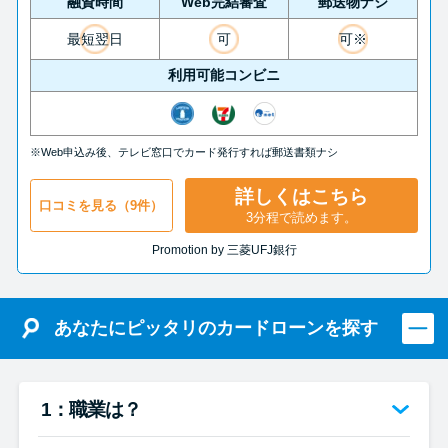
融資時間
Web完結審査
郵送物ナシ
最短翌日
可
可※
利用可能コンビニ
※Web申込み後、テレビ窓口でカード発行すれば郵送書類ナシ
詳しくはこちら
口コミを見る（9件）
3分程で読めます。
Promotion by 三菱UFJ銀行
あなたにピッタリのカードローンを探す
1：職業は？