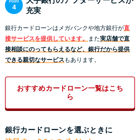
大手銀行のアフターサービスが
Point
未成年でもお金を借りられる？
4
充実
学生がお金を借りる方法があ
る？
銀行カードローンはメガバンクや地方銀行が
直
接サービスを提供しています。
また
実店舗で直
学生がお金を借りる方法は？親
へのバレにくさや将来への影響
接相談にのってもらえるなど、銀行だから提供
を解説
できる親切なサービス
もあります。
ソフト闇金とは？悪質な手口に
は要注意！
おすすめカードローン一覧はこち
ら
090金融（闇金）からお金を借り
てはいけない理由と借りた場合
の対処法
銀行カードローンを選ぶときに