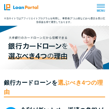
※当サイトではアフィリエイトプログラムを利用し、事業者(アコム様など)から委託を受け広
告収益を得て運営しております。
トップページ
おすすめコンテンツ
総合人気ランキング
とにかくすぐ借りたい方向け
銀行カードローンを
選ぶべき4つの理
バレずに借りたい方向け
由
審査が不安な方向け