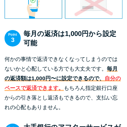
今月の家賃払えない…2ヵ月目に
は解決しないと危険な理由と対
処法3つ
毎月の返済は1,000円から設定
家賃払えないが強制退去は避け
Point
3
たい…市役所に相談より賢い方
可能
法2選
何かの事情で返済できなくなってしまうのでは
街金とは？絶対審査通る？借金
ないかと心配している方でも大丈夫です。
毎月
に悩む人へ街金をおすすめしな
の返済額は1,000円〜に設定できるので、
自分の
い理由
ペースで返済できます。
もちろん指定銀行口座
からの引き落とし返済もできるので、支払い忘
質屋でお金を借りるには？年利
やシステムをカードローンと比
れの心配もありません。
較