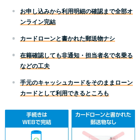
お申し込みから利用明細の確認まで全部オ
特集ページ一覧
ンライン完結
種類や特徴で探す
カードローンと書かれた郵送物ナシ
銀行カードローンを選ぶべき4つ
在籍確認しても非通知・担当者名で名乗る
の理由
などの工夫
無利息期間を利用して利息0円で
手元のキャッシュカードをそのままローン
お金を借りる3つのポイント
カードとして利用できるところも
種類・特徴別一覧
その他コラム