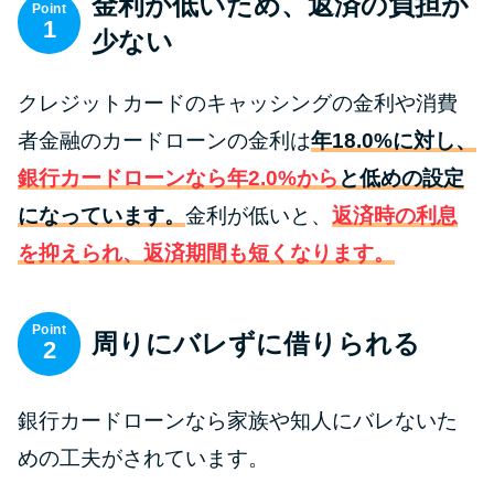
金利が低いため、返済の負担が
便利なコンテンツ
Point
1
少ない
カードローン診断
クレジットカードのキャッシングの金利や消費
カードローンQ&A
者金融のカードローンの金利は
年18.0%に対し、
銀行カードローンなら年2.0%から
と低めの設定
特集ページ
になっています。
金利が低いと、
返済時の利息
を抑えられ、返済期間も短くなります。
リボ払いをそのまま払いきると
損！
Point
周りにバレずに借りられる
2
カードローンの見直しで40万円
得した話
銀行カードローンなら家族や知人にバレないた
最速！最短40分で借りられるカ
めの工夫がされています。
ードローン