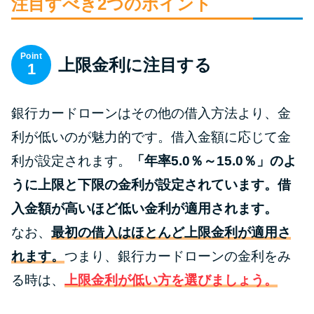
申し込みブラックとは?判断の目
注目すべき2つのポイント
安や審査に通らない理由
Point
上限金利に注目する
ブラックでもお金を借りるに
1
は？3つの判断基準と工面法
銀行カードローンはその他の借入方法より、金
アコムはブラックでも審査に通
利が低いのが魅力的です。借入金額に応じて金
る？ 自分がブラックか確かめる
利が設定されます。
「年率5.0％～15.0％」のよ
方法
うに上限と下限の金利が設定されています。借
アコムとレイクどっちがいい
入金額が高いほど低い金利が適用されます。
の？ カードローンの選び方を徹
なお、
最初の借入はほとんど上限金利が適用さ
底解説！
れます。
つまり、銀行カードローンの金利をみ
る時は、
上限金利が低い方を選びましょう。
プロミスの返済方法を徹底解
説！ もっとも便利でお得な返済