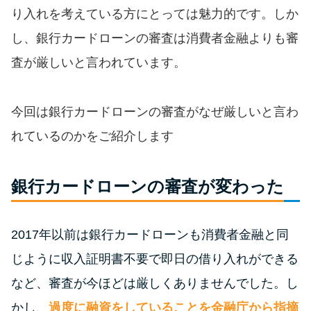
便利なコンテンツ
り入れを考えている方にとっては魅力的です。しか
し、銀行カードローンの審査は消費者金融よりも審
カードローン診断
査が厳しいと言われています。
カードローンQ&A
今回は銀行カードローンの審査がなぜ厳しいと言わ
特集ページ
れているのかをご紹介します
リボ払いをそのまま払いきると
損！
銀行カードローンの審査が変わった
カードローンの見直しで40万円
2017年以前は銀行カードローンも消費者金融と同
得した話
じように収入証明書不要で即日の借り入れができる
など、審査が今ほどは厳しくありませんでした。し
最速！最短40分で借りられるカ
ードローン
かし、
過度に融資をしていることを金融庁から指摘