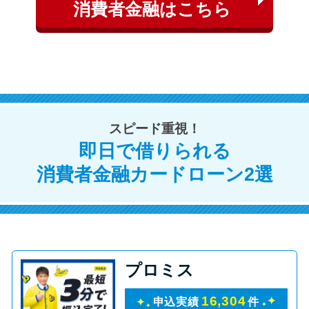
申し込みブラックとは?判断の目
消費者金融はこちら
安や審査に通らない理由
ブラックでもお金を借りるに
は？3つの判断基準と工面法
アコムはブラックでも審査に通
スピード重視！
る？ 自分がブラックか確かめる
即日で借りられる
方法
消費者金融カードローン2選
アコムとレイクどっちがいい
の？ カードローンの選び方を徹
底解説！
プロミス
プロミスの返済方法を徹底解
説！ もっとも便利でお得な返済
16,304
申込実績
件