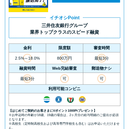
方法はどれ？
イチオシPoint
年収が低い＆他社借入があると
三井住友銀行グループ
落ちる？バンクイックの口コミ
業界トップクラス
のスピード融資
を分析
金利
限度額
審査時間
みずほ銀行カードローンの問い
2.5%～18.0%
800万円
最短3分
合わせ先とシーン別の問い合わ
融資時間
Web完結審査
郵送物ナシ
せ方法
最短3分
可
可
利用可能コンビニ
【はじめてご契約のお客さまにVポイント1000Ptプレゼント】
※お申込時の年齢が18歳、19歳の場合は、2ヶ月分の給与明細のご提出が必須
となります。
※高校生（定時制高校生および高等専門学校生も含む）はお申込いただけませ
ん。