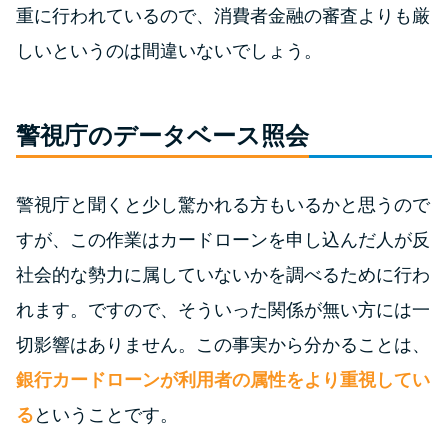
今月の家賃払えない…2ヵ月目に
重に行われているので、消費者金融の審査よりも厳
は解決しないと危険な理由と対
しいというのは間違いないでしょう。
処法3つ
家賃払えないが強制退去は避け
警視庁のデータベース照会
たい…市役所に相談より賢い方
法2選
警視庁と聞くと少し驚かれる方もいるかと思うので
街金とは？絶対審査通る？借金
すが、この作業はカードローンを申し込んだ人が反
に悩む人へ街金をおすすめしな
社会的な勢力に属していないかを調べるために行わ
い理由
れます。ですので、そういった関係が無い方には一
切影響はありません。この事実から分かることは、
質屋でお金を借りるには？年利
やシステムをカードローンと比
銀行カードローンが利用者の属性をより重視してい
較
る
ということです。