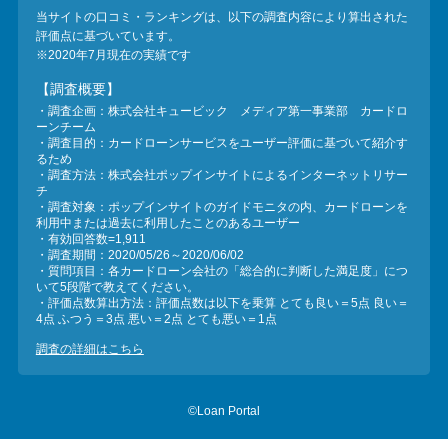
当サイトの口コミ・ランキングは、以下の調査内容により算出された
評価点に基づいています。
※2020年7月現在の実績です
【調査概要】
・調査企画：株式会社キュービック メディア第一事業部 カードロ
ーンチーム
・調査目的：カードローンサービスをユーザー評価に基づいて紹介す
るため
・調査方法：株式会社ポップインサイトによるインターネットリサー
チ
・調査対象：ポップインサイトのガイドモニタの内、カードローンを
利用中または過去に利用したことのあるユーザー
・有効回答数=1,911
・調査期間：2020/05/26～2020/06/02
・質問項目：各カードローン会社の「総合的に判断した満足度」につ
いて5段階で教えてください。
・評価点数算出方法：評価点数は以下を乗算 とても良い＝5点 良い＝
4点 ふつう＝3点 悪い＝2点 とても悪い＝1点
調査の詳細はこちら
©Loan Portal