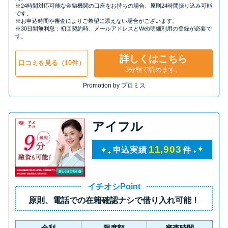
※24時間対応可能な金融機関の口座をお持ちの場合、原則24時間振り込み可能
です。
※お申込時間や審査によりご希望に添えない場合がございます。
※30日間無利息：初回契約時、メールアドレスとWeb明細利用の登録が必要で
す。
詳しくはこちら
口コミを見る（10件）
3分程で読めます。
Promotion by プロミス
アイフル
11,903
申込実績
件
イチオシPoint
原則、
電話での在籍確認ナシ
で借り入れ可能！
金利
限度額
審査時間