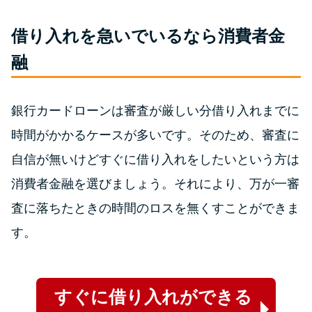
未成年でもお金を借りられる？
学生がお金を借りる方法があ
借り入れを急いでいるなら消費者金
る？
融
学生がお金を借りる方法は？親
へのバレにくさや将来への影響
銀行カードローンは審査が厳しい分借り入れまでに
を解説
時間がかかるケースが多いです。そのため、審査に
自信が無いけどすぐに借り入れをしたいという方は
ソフト闇金とは？悪質な手口に
消費者金融を選びましょう。それにより、万が一審
は要注意！
査に落ちたときの時間のロスを無くすことができま
す。
090金融（闇金）からお金を借り
てはいけない理由と借りた場合
の対処法
すぐに借り入れができる