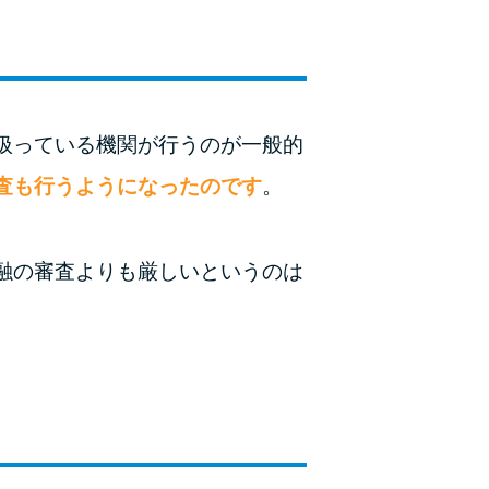
未成年でもお金を借りられる？学生がお金を借
りる方法がある？
学生がお金を借りる方法は？親へのバレにくさ
や将来への影響を解説
扱っている機関が行うのが一般的
ソフト闇金とは？悪質な手口には要注意！
査も行うようになったのです
。
090金融（闇金）からお金を借りてはいけない
理由と借りた場合の対処法
融の審査よりも厳しいというのは
申し込みブラックとは?判断の目安や審査に通
らない理由
ブラックでもお金を借りるには？3つの判断基
準と工面法
アコムはブラックでも審査に通る？ 自分がブ