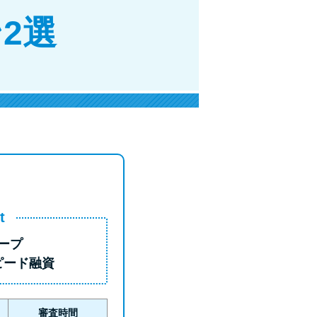
2選
t
ープ
ピード融資
審査時間