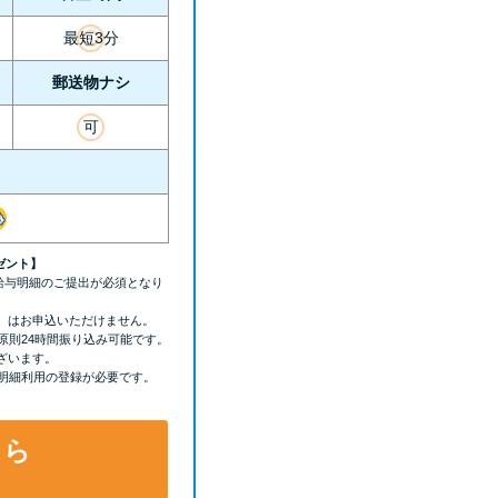
最短3分
郵送物ナシ
可
ゼント】
の給与明細のご提出が必須となり
）はお申込いただけません。
原則24時間振り込み可能です。
ざいます。
b明細利用の登録が必要です。
ちら