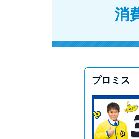
消
プロミス