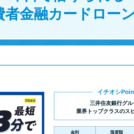
費者金融カードローン
イチオシPoin
三井住友銀行グル
業界トップクラス
のス
金利
限度額