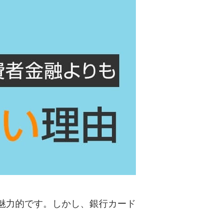
カードローンQ&A
特集ページ
リボ払いをそのまま払いきると損！
カードローンの見直しで40万円得した話
最速！最短40分で借りられるカードローン
特集ページ一覧
種類や特徴で探す
銀行カードローンを選ぶべき4つの理由
魅力的です。しかし、銀行カード
無利息期間を利用して利息0円でお金を借りる3
つのポイント