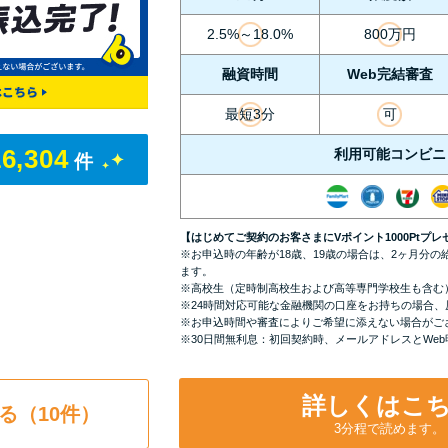
2.5%～18.0%
800万円
融資時間
Web完結審査
最短3分
可
16,304
利用可能コンビニ
件
【はじめてご契約のお客さまにVポイント1000Ptプレ
※お申込時の年齢が18歳、19歳の場合は、2ヶ月分
ます。
※高校生（定時制高校生および高等専門学校生も含む
※24時間対応可能な金融機関の口座をお持ちの場合、
※お申込時間や審査によりご希望に添えない場合がご
※30日間無利息：初回契約時、メールアドレスとWe
詳しくはこ
る（10件）
3分程で読めます。