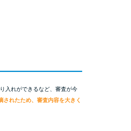
種類・特徴別一覧
その他コラム
今月の家賃払えない…2ヵ月目には解決しない
と危険な理由と対処法3つ
家賃払えないが強制退去は避けたい…市役所に
相談より賢い方法2選
街金とは？絶対審査通る？借金に悩む人へ街金
借り入れができるなど、審査が今
をおすすめしない理由
摘されたため、審査内容を大きく
質屋でお金を借りるには？年利やシステムをカ
ードローンと比較