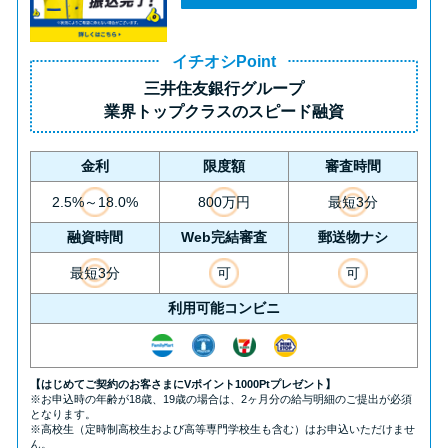
方法はどれ？
イチオシPoint
年収が低い＆他社借入があると
三井住友銀行グループ
落ちる？バンクイックの口コミ
業界トップクラス
のスピード融資
を分析
金利
限度額
審査時間
みずほ銀行カードローンの問い
2.5%～18.0%
800万円
最短3分
合わせ先とシーン別の問い合わ
融資時間
Web完結審査
郵送物ナシ
せ方法
最短3分
可
可
利用可能コンビニ
【はじめてご契約のお客さまにVポイント1000Ptプレゼント】
※お申込時の年齢が18歳、19歳の場合は、2ヶ月分の給与明細のご提出が必須
となります。
※高校生（定時制高校生および高等専門学校生も含む）はお申込いただけませ
ん。