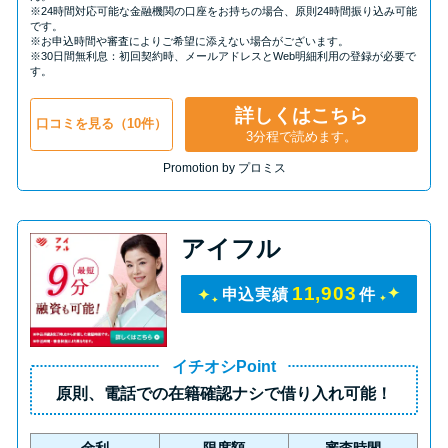
※24時間対応可能な金融機関の口座をお持ちの場合、原則24時間振り込み可能
です。
※お申込時間や審査によりご希望に添えない場合がございます。
※30日間無利息：初回契約時、メールアドレスとWeb明細利用の登録が必要で
す。
詳しくはこちら
口コミを見る（10件）
3分程で読めます。
Promotion by プロミス
アイフル
11,903
申込実績
件
イチオシPoint
原則、
電話での在籍確認ナシ
で借り入れ可能！
金利
限度額
審査時間