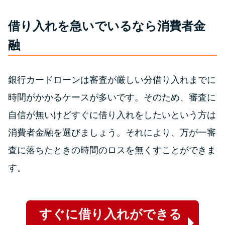
未成年でもお金を借りられる？
学生がお金を借りる方法があ
借り入れを急いでいるなら消費者金
る？
融
学生がお金を借りる方法は？親
へのバレにくさや将来への影響
銀行カードローンは審査が厳しい分借り入れまでに
を解説
時間がかかるケースが多いです。そのため、審査に
自信が無いけどすぐに借り入れをしたいという方は
ソフト闇金とは？悪質な手口に
消費者金融を選びましょう。それにより、万が一審
は要注意！
査に落ちたときの時間のロスを無くすことができま
す。
090金融（闇金）からお金を借り
てはいけない理由と借りた場合
の対処法
すぐに借り入れができる