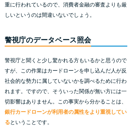
今月の家賃払えない…2ヵ月目に
重に行われているので、消費者金融の審査よりも厳
は解決しないと危険な理由と対
しいというのは間違いないでしょう。
処法3つ
家賃払えないが強制退去は避け
警視庁のデータベース照会
たい…市役所に相談より賢い方
法2選
警視庁と聞くと少し驚かれる方もいるかと思うので
街金とは？絶対審査通る？借金
すが、この作業はカードローンを申し込んだ人が反
に悩む人へ街金をおすすめしな
社会的な勢力に属していないかを調べるために行わ
い理由
れます。ですので、そういった関係が無い方には一
切影響はありません。この事実から分かることは、
質屋でお金を借りるには？年利
やシステムをカードローンと比
銀行カードローンが利用者の属性をより重視してい
較
る
ということです。