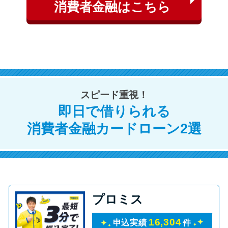
申し込みブラックとは?判断の目
消費者金融はこちら
安や審査に通らない理由
ブラックでもお金を借りるに
は？3つの判断基準と工面法
アコムはブラックでも審査に通
スピード重視！
る？ 自分がブラックか確かめる
即日で借りられる
方法
消費者金融カードローン2選
アコムとレイクどっちがいい
の？ カードローンの選び方を徹
底解説！
プロミス
プロミスの返済方法を徹底解
説！ もっとも便利でお得な返済
16,304
申込実績
件