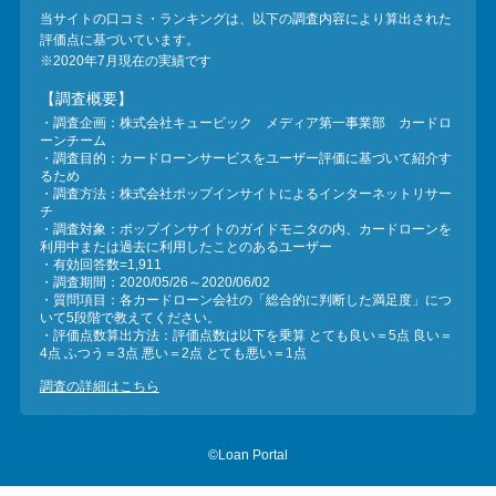
当サイトの口コミ・ランキングは、以下の調査内容により算出された
評価点に基づいています。
※2020年7月現在の実績です
【調査概要】
・調査企画：株式会社キュービック メディア第一事業部 カードロ
ーンチーム
・調査目的：カードローンサービスをユーザー評価に基づいて紹介す
るため
・調査方法：株式会社ポップインサイトによるインターネットリサー
チ
・調査対象：ポップインサイトのガイドモニタの内、カードローンを
利用中または過去に利用したことのあるユーザー
・有効回答数=1,911
・調査期間：2020/05/26～2020/06/02
・質問項目：各カードローン会社の「総合的に判断した満足度」につ
いて5段階で教えてください。
・評価点数算出方法：評価点数は以下を乗算 とても良い＝5点 良い＝
4点 ふつう＝3点 悪い＝2点 とても悪い＝1点
調査の詳細はこちら
©Loan Portal