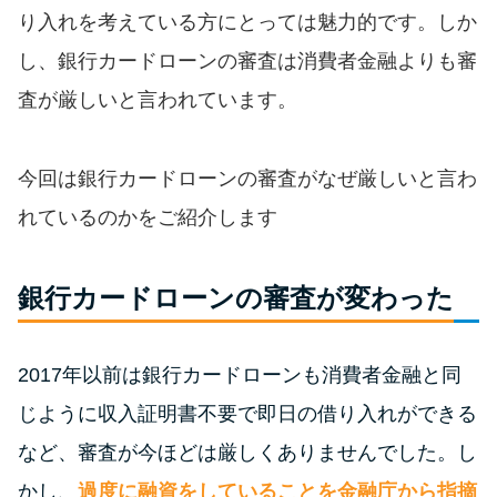
便利なコンテンツ
り入れを考えている方にとっては魅力的です。しか
し、銀行カードローンの審査は消費者金融よりも審
カードローン診断
査が厳しいと言われています。
カードローンQ&A
今回は銀行カードローンの審査がなぜ厳しいと言わ
特集ページ
れているのかをご紹介します
リボ払いをそのまま払いきると
損！
銀行カードローンの審査が変わった
カードローンの見直しで40万円
2017年以前は銀行カードローンも消費者金融と同
得した話
じように収入証明書不要で即日の借り入れができる
など、審査が今ほどは厳しくありませんでした。し
最速！最短40分で借りられるカ
ードローン
かし、
過度に融資をしていることを金融庁から指摘