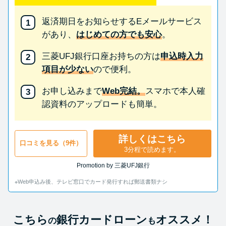
返済期日をお知らせするEメールサービス
があり、
はじめての方でも安心
。
三菱UFJ銀行口座お持ちの方は
申込時入力
項目が少ない
ので便利。
お申し込みまで
Web完結。
スマホで本人確
認資料のアップロードも簡単。
詳しくはこちら
口コミを見る（9件）
3分程で読めます。
Promotion by 三菱UFJ銀行
※Web申込み後、テレビ窓口でカード発行すれば郵送書類ナシ
こちら
銀行カードローン
オススメ！
の
も