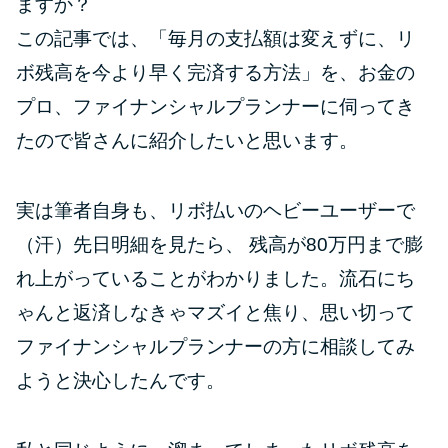
ますか？
この記事では、「毎月の支払額は変えずに、リ
特集ページ一覧
ボ残高を今より早く完済する方法」を、お金の
プロ、ファイナンシャルプランナーに伺ってき
種類や特徴で探す
たので皆さんに紹介したいと思います。
銀行カードローンを選ぶべき4つ
の理由
実は筆者自身も、リボ払いのヘビーユーザーで
（汗）先日明細を見たら、 残高が80万円まで膨
無利息期間を利用して利息0円で
れ上がっていることがわかりました。流石にち
お金を借りる3つのポイント
ゃんと返済しなきゃマズイと焦り、思い切って
種類・特徴別一覧
ファイナンシャルプランナーの方に相談してみ
ようと決心したんです。
その他コラム