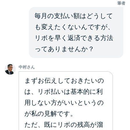
申し込みブラックとは?判断の目
筆者
安や審査に通らない理由
毎月の支払い額はどうして
ブラックでもお金を借りるに
も変えたくないんですが、
は？3つの判断基準と工面法
リボを早く返済できる方法
ってありませんか？
アコムはブラックでも審査に通
る？ 自分がブラックか確かめる
方法
中村さん
まずお伝えしておきたいの
アコムとレイクどっちがいい
は、リボ払いは基本的に利
の？ カードローンの選び方を徹
底解説！
用しない方がいいというの
が私の見解です。
プロミスの返済方法を徹底解
ただ、既にリボの残高が溜
説！ もっとも便利でお得な返済