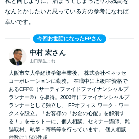
私と同じように、溜まってしまったリボ残高を
今月の家賃払えない…2ヵ月目に
は解決しないと危険な理由と対
なんとかしたいと思っている方の参考になれば
処法3つ
幸いです。
家賃払えないが強制退去は避け
今回お世話になったFPさん
たい…市役所に相談より賢い方
中村 宏さん
法2選
山口県生まれ
街金とは？絶対審査通る？借金
大阪市立大学経済学部卒業後、 株式会社ベネッセ
に悩む人へ街金をおすすめしな
コーポレーションに勤務。 在職中に上級FP資格で
い理由
あるCFP®（サーティファイドファイナンシャルプ
ランナー®）を取得。2003年にファイナンシャルプ
ランナーとして独立し、 FPオフィス ワーク・ワー
質屋でお金を借りるには？年利
クスを設立。「お客様の『お金の心配』を解消す
やシステムをカードローンと比
る！」をモットーに、個人相談、セミナー講師、雑
較
誌取材、執筆・寄稿等を行っています。 個人相談
件数は1,500件超。