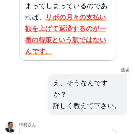
方法はどれ？
まってしまっているのであ
れば、
リボの月々の支払い
年収が低い＆他社借入があると
額を上げて返済するのが一
落ちる？バンクイックの口コミ
を分析
番の得策という訳ではない
んです。
みずほ銀行カードローンの問い
合わせ先とシーン別の問い合わ
筆者
せ方法
え、そうなんです
か？
詳しく教えて下さい。
中村さん