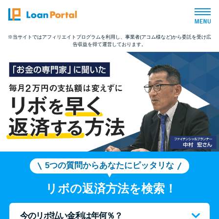
※当サイトではアフィリエイトプログラムを利用し、事業者(アコム様など)から委託を受け広
告収益を得て運営しております。
トップページ
おすすめコンテンツ
総合人気ランキング
とにかくすぐ借りたい方向け
バレずに借りたい方向け
5つの質問からあなたにピッタリな
リボの返済方法を検索！
審査が不安な方向け
今のリボ払い金利は年何％？