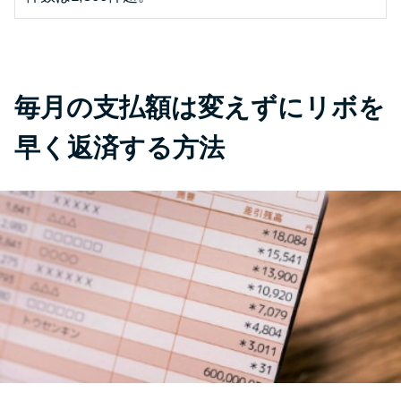
未成年でもお金を借りられる？
学生がお金を借りる方法があ
る？
毎月の支払額は変えずにリボを
学生がお金を借りる方法は？親
へのバレにくさや将来への影響
早く返済する方法
を解説
ソフト闇金とは？悪質な手口に
は要注意！
090金融（闇金）からお金を借り
てはいけない理由と借りた場合
の対処法