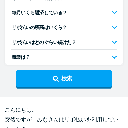
便利なコンテンツ
毎月いくら返済している？
カードローン診断
リボ払いの残高はいくら？
カードローンQ&A
リボ払いはどのぐらい続けた？
特集ページ
職業は？
リボ払いをそのまま払いきると
損！
検索
カードローンの見直しで40万円
得した話
こんにちは。
最速！最短40分で借りられるカ
突然ですが、みなさんはリボ払いを利用してい
ードローン