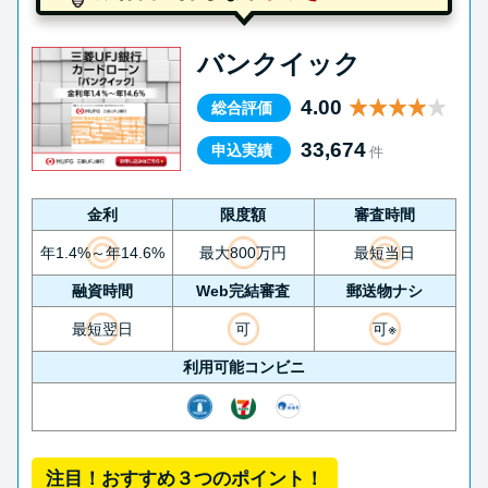
バンクイック
4.00
総合評価
33,674
申込実績
件
金利
限度額
審査時間
年1.4%～年14.6%
最大800万円
最短当日
融資時間
Web完結審査
郵送物ナシ
最短翌日
可
可※
利用可能コンビニ
注目！おすすめ３つのポイント！