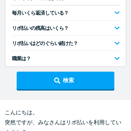
便利なコンテンツ
毎月いくら返済している？
カードローン診断
リボ払いの残高はいくら？
カードローンQ&A
リボ払いはどのぐらい続けた？
特集ページ
職業は？
リボ払いをそのまま払いきると
損！
検索
カードローンの見直しで40万円
得した話
こんにちは。
最速！最短40分で借りられるカ
突然ですが、みなさんはリボ払いを利用してい
ードローン