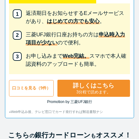
返済期日をお知らせするEメールサービス
があり、
はじめての方でも安心
。
三菱UFJ銀行口座お持ちの方は
申込時入力
項目が少ない
ので便利。
お申し込みまで
Web完結。
スマホで本人確
認資料のアップロードも簡単。
詳しくはこちら
口コミを見る（9件）
3分程で読めます。
Promotion by 三菱UFJ銀行
※Web申込み後、テレビ窓口でカード発行すれば郵送書類ナシ
こちら
銀行カードローン
オススメ！
の
も