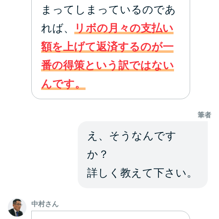
方法はどれ？
まってしまっているのであ
れば、
リボの月々の支払い
年収が低い＆他社借入があると
額を上げて返済するのが一
落ちる？バンクイックの口コミ
を分析
番の得策という訳ではない
んです。
みずほ銀行カードローンの問い
合わせ先とシーン別の問い合わ
筆者
せ方法
え、そうなんです
か？
詳しく教えて下さい。
中村さん