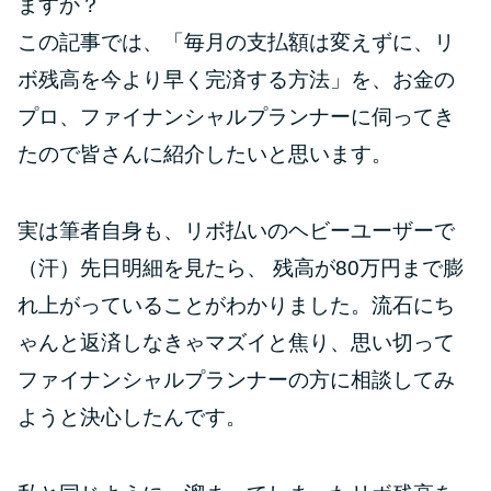
ますか？
この記事では、「毎月の支払額は変えずに、リ
特集ページ一覧
ボ残高を今より早く完済する方法」を、お金の
プロ、ファイナンシャルプランナーに伺ってき
種類や特徴で探す
たので皆さんに紹介したいと思います。
銀行カードローンを選ぶべき4つ
の理由
実は筆者自身も、リボ払いのヘビーユーザーで
（汗）先日明細を見たら、 残高が80万円まで膨
無利息期間を利用して利息0円で
れ上がっていることがわかりました。流石にち
お金を借りる3つのポイント
ゃんと返済しなきゃマズイと焦り、思い切って
種類・特徴別一覧
ファイナンシャルプランナーの方に相談してみ
ようと決心したんです。
その他コラム