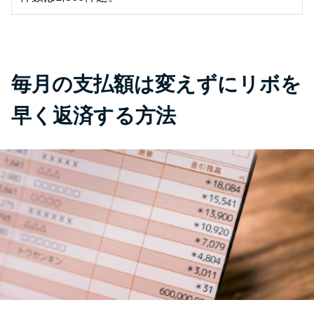
未成年でもお金を借りられる？
学生がお金を借りる方法があ
る？
毎月の支払額は変えずにリボを
学生がお金を借りる方法は？親
へのバレにくさや将来への影響
早く返済する方法
を解説
ソフト闇金とは？悪質な手口に
は要注意！
090金融（闇金）からお金を借り
てはいけない理由と借りた場合
の対処法