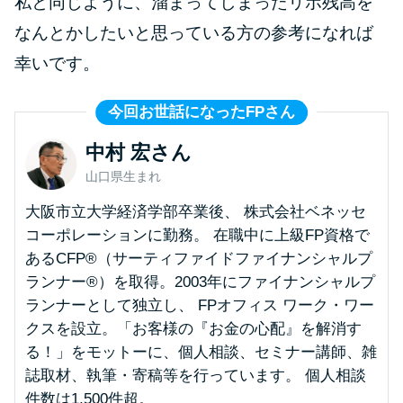
私と同じように、溜まってしまったリボ残高を
今月の家賃払えない…2ヵ月目に
は解決しないと危険な理由と対
なんとかしたいと思っている方の参考になれば
処法3つ
幸いです。
家賃払えないが強制退去は避け
今回お世話になったFPさん
たい…市役所に相談より賢い方
中村 宏さん
法2選
山口県生まれ
街金とは？絶対審査通る？借金
大阪市立大学経済学部卒業後、 株式会社ベネッセ
に悩む人へ街金をおすすめしな
コーポレーションに勤務。 在職中に上級FP資格で
い理由
あるCFP®（サーティファイドファイナンシャルプ
ランナー®）を取得。2003年にファイナンシャルプ
ランナーとして独立し、 FPオフィス ワーク・ワー
質屋でお金を借りるには？年利
クスを設立。「お客様の『お金の心配』を解消す
やシステムをカードローンと比
る！」をモットーに、個人相談、セミナー講師、雑
較
誌取材、執筆・寄稿等を行っています。 個人相談
件数は1,500件超。