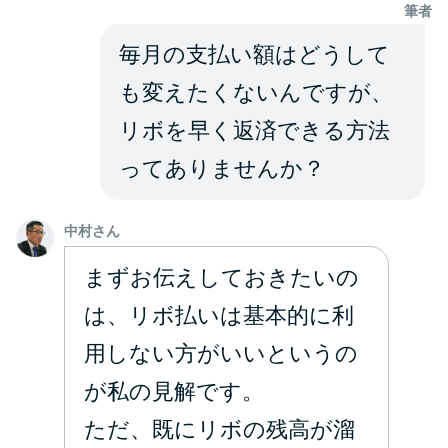
申し込みブラックとは?判断の目
筆者
安や審査に通らない理由
毎月の支払い額はどうして
ブラックでもお金を借りるに
も変えたくないんですが、
は？3つの判断基準と工面法
リボを早く返済できる方法
ってありませんか？
アコムはブラックでも審査に通
る？ 自分がブラックか確かめる
方法
中村さん
まずお伝えしておきたいの
アコムとレイクどっちがいい
は、リボ払いは基本的に利
の？ カードローンの選び方を徹
底解説！
用しない方がいいというの
が私の見解です。
プロミスの返済方法を徹底解
ただ、既にリボの残高が溜
説！ もっとも便利でお得な返済