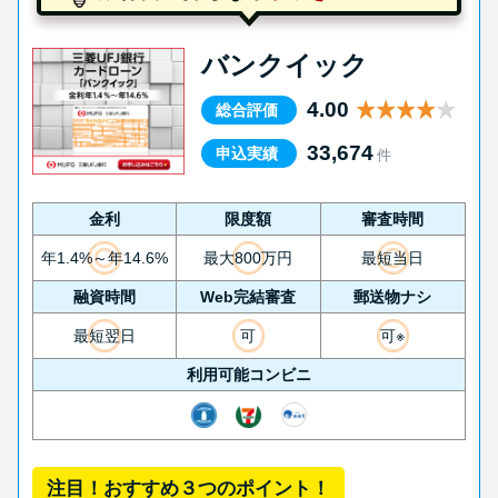
バンクイック
4.00
総合評価
33,674
申込実績
件
金利
限度額
審査時間
年1.4%～年14.6%
最大800万円
最短当日
融資時間
Web完結審査
郵送物ナシ
最短翌日
可
可※
利用可能コンビニ
注目！おすすめ３つのポイント！