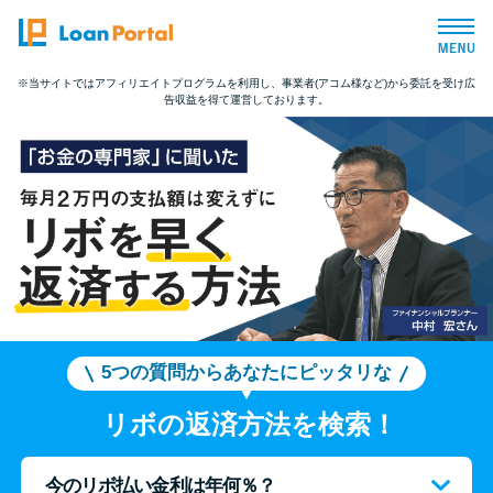
※当サイトではアフィリエイトプログラムを利用し、事業者(アコム様など)から委託を受け広
告収益を得て運営しております。
トップページ
おすすめコンテンツ
総合人気ランキング
とにかくすぐ借りたい方向け
バレずに借りたい方向け
5つの質問からあなたにピッタリな
リボの返済方法を検索！
審査が不安な方向け
今のリボ払い金利は年何％？