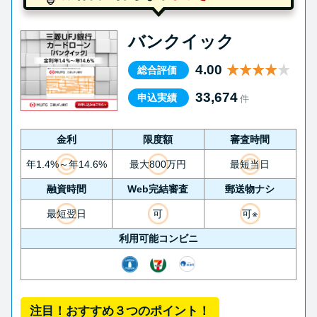
バンクイック
4.00
総合評価
33,674
申込実績
件
金利
限度額
審査時間
年1.4%～年14.6%
最大800万円
最短当日
融資時間
Web完結審査
郵送物ナシ
最短翌日
可
可※
利用可能コンビニ
注目！おすすめ３つのポイント！