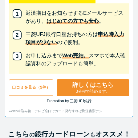
返済期日をお知らせするEメールサービス
があり、
はじめての方でも安心
。
三菱UFJ銀行口座お持ちの方は
申込時入力
項目が少ない
ので便利。
お申し込みまで
Web完結。
スマホで本人確
認資料のアップロードも簡単。
詳しくはこちら
口コミを見る（9件）
3分程で読めます。
Promotion by 三菱UFJ銀行
※Web申込み後、テレビ窓口でカード発行すれば郵送書類ナシ
こちら
銀行カードローン
オススメ！
の
も