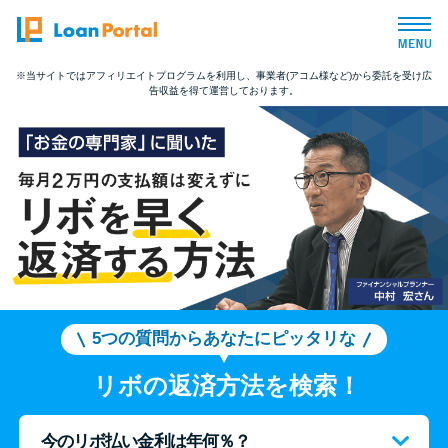
※当サイトではアフィリエイトプログラムを利用し、事業者(アコム様など)から委託を受け広
告収益を得て運営しております。
トップページ
おすすめコンテンツ
総合人気ランキング
とにかくすぐ借りたい方向け
バレずに借りたい方向け
5つの質問からあなたにピッタリな
リボの返済方法を検索！
審査が不安な方向け
今のリボ払い金利は年何％？