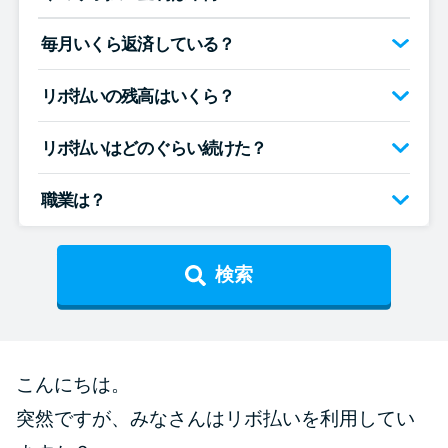
便利なコンテンツ
毎月いくら返済している？
カードローン診断
リボ払いの残高はいくら？
カードローンQ&A
リボ払いはどのぐらい続けた？
特集ページ
職業は？
リボ払いをそのまま払いきると
損！
検索
カードローンの見直しで40万円
得した話
こんにちは。
最速！最短40分で借りられるカ
突然ですが、みなさんはリボ払いを利用してい
ードローン