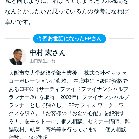
私と同じように、溜まってしまったリボ残高を
今月の家賃払えない…2ヵ月目に
は解決しないと危険な理由と対
なんとかしたいと思っている方の参考になれば
処法3つ
幸いです。
家賃払えないが強制退去は避け
今回お世話になったFPさん
たい…市役所に相談より賢い方
中村 宏さん
法2選
山口県生まれ
街金とは？絶対審査通る？借金
大阪市立大学経済学部卒業後、 株式会社ベネッセ
に悩む人へ街金をおすすめしな
コーポレーションに勤務。 在職中に上級FP資格で
い理由
あるCFP®（サーティファイドファイナンシャルプ
ランナー®）を取得。2003年にファイナンシャルプ
ランナーとして独立し、 FPオフィス ワーク・ワー
質屋でお金を借りるには？年利
クスを設立。「お客様の『お金の心配』を解消す
やシステムをカードローンと比
る！」をモットーに、個人相談、セミナー講師、雑
較
誌取材、執筆・寄稿等を行っています。 個人相談
件数は1,500件超。