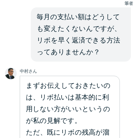
申し込みブラックとは?判断の目
筆者
安や審査に通らない理由
毎月の支払い額はどうして
ブラックでもお金を借りるに
も変えたくないんですが、
は？3つの判断基準と工面法
リボを早く返済できる方法
ってありませんか？
アコムはブラックでも審査に通
る？ 自分がブラックか確かめる
方法
中村さん
まずお伝えしておきたいの
アコムとレイクどっちがいい
は、リボ払いは基本的に利
の？ カードローンの選び方を徹
底解説！
用しない方がいいというの
が私の見解です。
プロミスの返済方法を徹底解
ただ、既にリボの残高が溜
説！ もっとも便利でお得な返済