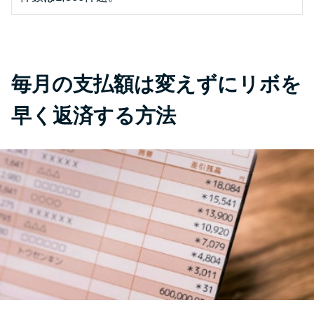
未成年でもお金を借りられる？
学生がお金を借りる方法があ
る？
毎月の支払額は変えずにリボを
学生がお金を借りる方法は？親
へのバレにくさや将来への影響
早く返済する方法
を解説
ソフト闇金とは？悪質な手口に
は要注意！
090金融（闇金）からお金を借り
てはいけない理由と借りた場合
の対処法