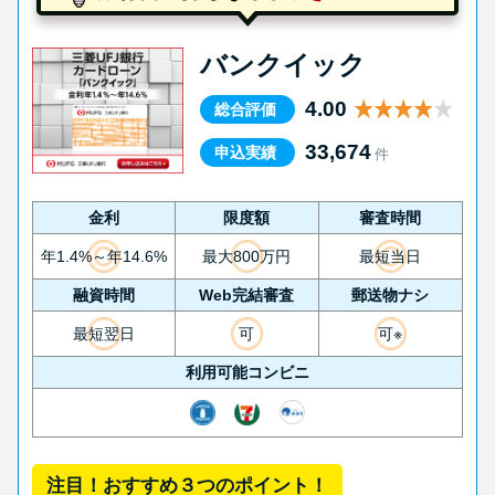
バンクイック
4.00
総合評価
33,674
申込実績
件
金利
限度額
審査時間
年1.4%～年14.6%
最大800万円
最短当日
融資時間
Web完結審査
郵送物ナシ
最短翌日
可
可※
利用可能コンビニ
注目！おすすめ３つのポイント！