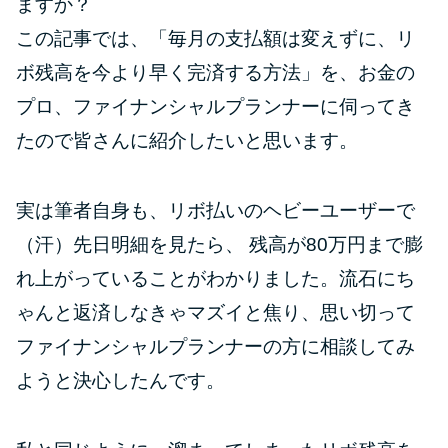
ますか？
この記事では、「毎月の支払額は変えずに、リ
特集ページ一覧
ボ残高を今より早く完済する方法」を、お金の
プロ、ファイナンシャルプランナーに伺ってき
種類や特徴で探す
たので皆さんに紹介したいと思います。
銀行カードローンを選ぶべき4つ
の理由
実は筆者自身も、リボ払いのヘビーユーザーで
（汗）先日明細を見たら、 残高が80万円まで膨
無利息期間を利用して利息0円で
れ上がっていることがわかりました。流石にち
お金を借りる3つのポイント
ゃんと返済しなきゃマズイと焦り、思い切って
種類・特徴別一覧
ファイナンシャルプランナーの方に相談してみ
ようと決心したんです。
その他コラム