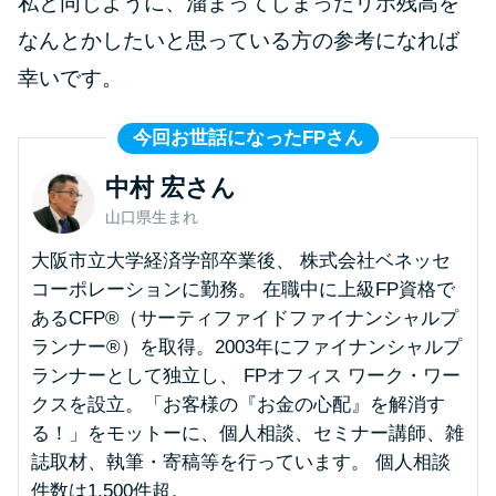
私と同じように、溜まってしまったリボ残高を
今月の家賃払えない…2ヵ月目に
は解決しないと危険な理由と対
なんとかしたいと思っている方の参考になれば
処法3つ
幸いです。
家賃払えないが強制退去は避け
今回お世話になったFPさん
たい…市役所に相談より賢い方
中村 宏さん
法2選
山口県生まれ
街金とは？絶対審査通る？借金
大阪市立大学経済学部卒業後、 株式会社ベネッセ
に悩む人へ街金をおすすめしな
コーポレーションに勤務。 在職中に上級FP資格で
い理由
あるCFP®（サーティファイドファイナンシャルプ
ランナー®）を取得。2003年にファイナンシャルプ
ランナーとして独立し、 FPオフィス ワーク・ワー
質屋でお金を借りるには？年利
クスを設立。「お客様の『お金の心配』を解消す
やシステムをカードローンと比
る！」をモットーに、個人相談、セミナー講師、雑
較
誌取材、執筆・寄稿等を行っています。 個人相談
件数は1,500件超。