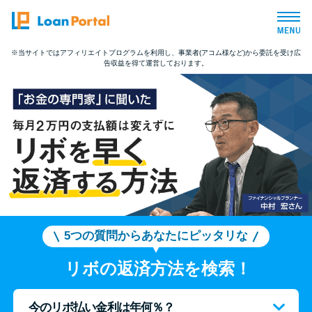
※当サイトではアフィリエイトプログラムを利用し、事業者(アコム様など)から委託を受け広
告収益を得て運営しております。
トップページ
おすすめコンテンツ
総合人気ランキング
とにかくすぐ借りたい方向け
バレずに借りたい方向け
5つの質問からあなたにピッタリな
リボの返済方法を検索！
審査が不安な方向け
今のリボ払い金利は年何％？