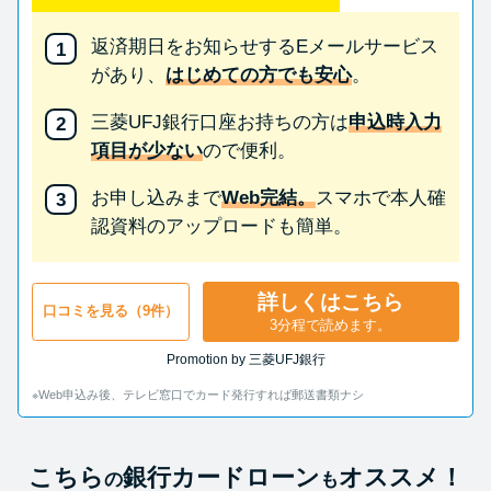
返済期日をお知らせするEメールサービス
があり、
はじめての方でも安心
。
三菱UFJ銀行口座お持ちの方は
申込時入力
項目が少ない
ので便利。
お申し込みまで
Web完結。
スマホで本人確
認資料のアップロードも簡単。
詳しくはこちら
口コミを見る（9件）
3分程で読めます。
Promotion by 三菱UFJ銀行
※Web申込み後、テレビ窓口でカード発行すれば郵送書類ナシ
こちら
銀行カードローン
オススメ！
の
も