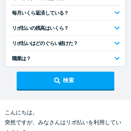
便利なコンテンツ
毎月いくら返済している？
カードローン診断
リボ払いの残高はいくら？
カードローンQ&A
リボ払いはどのぐらい続けた？
特集ページ
職業は？
リボ払いをそのまま払いきると
損！
検索
カードローンの見直しで40万円
得した話
こんにちは。
最速！最短40分で借りられるカ
突然ですが、みなさんはリボ払いを利用してい
ードローン