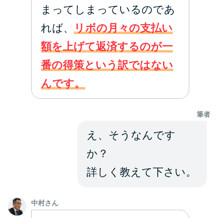
方法はどれ？
まってしまっているのであ
れば、
リボの月々の支払い
年収が低い＆他社借入があると
額を上げて返済するのが一
落ちる？バンクイックの口コミ
を分析
番の得策という訳ではない
んです。
みずほ銀行カードローンの問い
合わせ先とシーン別の問い合わ
筆者
せ方法
え、そうなんです
か？
詳しく教えて下さい。
中村さん