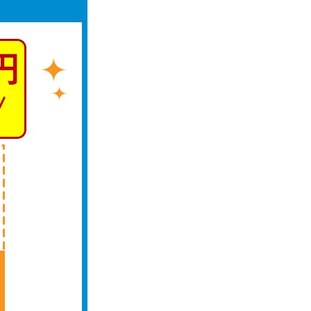
未成年でもお金を借りられる？学生がお金を借
りる方法がある？
学生がお金を借りる方法は？親へのバレにくさ
や将来への影響を解説
ソフト闇金とは？悪質な手口には要注意！
090金融（闇金）からお金を借りてはいけない
理由と借りた場合の対処法
申し込みブラックとは?判断の目安や審査に通
らない理由
ブラックでもお金を借りるには？3つの判断基
準と工面法
アコムはブラックでも審査に通る？ 自分がブ