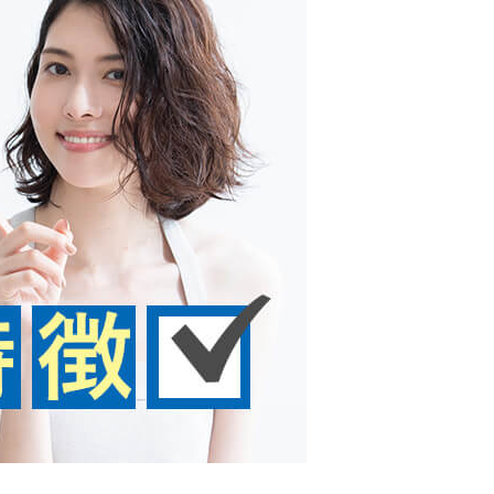
カードローンQ&A
特集ページ
リボ払いをそのまま払いきると損！
カードローンの見直しで40万円得した話
最速！最短40分で借りられるカードローン
特集ページ一覧
種類や特徴で探す
銀行カードローンを選ぶべき4つの理由
無利息期間を利用して利息0円でお金を借りる3
つのポイント