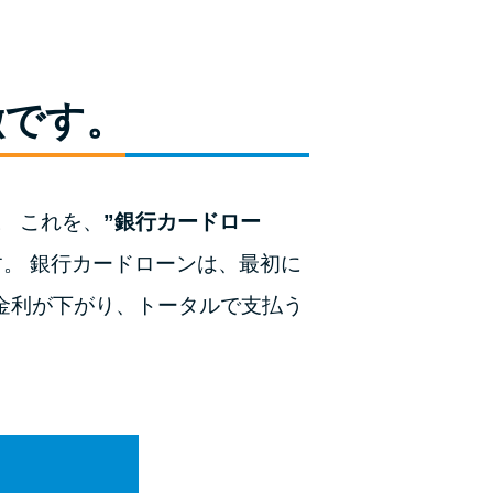
種類・特徴別一覧
その他コラム
徴です。
今月の家賃払えない…2ヵ月目には解決しない
と危険な理由と対処法3つ
。 これを、
”銀行カードロー
家賃払えないが強制退去は避けたい…市役所に
。 銀行カードローンは、最初に
相談より賢い方法2選
金利が下がり、トータルで支払う
街金とは？絶対審査通る？借金に悩む人へ街金
をおすすめしない理由
質屋でお金を借りるには？年利やシステムをカ
ードローンと比較