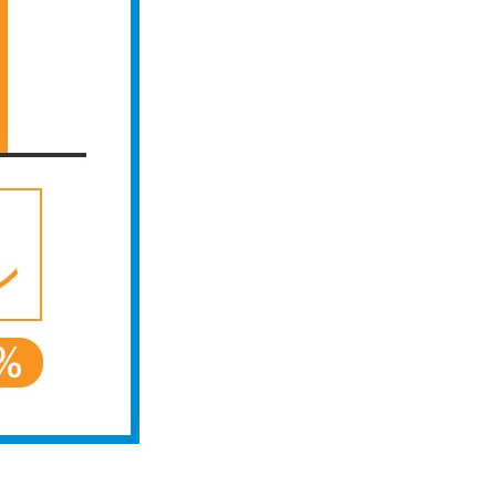
ラックか確かめる方法
アコムとレイクどっちがいいの？ カードロー
ンの選び方を徹底解説！
プロミスの返済方法を徹底解説！ もっとも便
利でお得な返済方法はどれ？
年収が低い＆他社借入があると落ちる？バンク
イックの口コミを分析
みずほ銀行カードローンの問い合わせ先とシー
ン別の問い合わせ方法