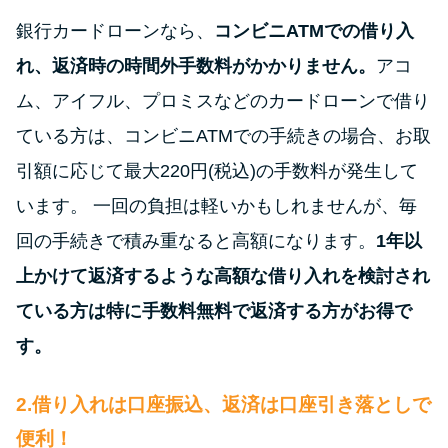
申し込みブラックとは?判断の目
安や審査に通らない理由
銀行カードローンなら、
コンビニATMでの借り入
れ、返済時の時間外手数料がかかりません。
アコ
ブラックでもお金を借りるに
ム、アイフル、プロミスなどのカードローンで借り
は？3つの判断基準と工面法
ている方は、コンビニATMでの手続きの場合、お取
引額に応じて最大220円(税込)の手数料が発生して
アコムはブラックでも審査に通
る？ 自分がブラックか確かめる
います。 一回の負担は軽いかもしれませんが、毎
方法
回の手続きで積み重なると高額になります。
1年以
上かけて返済するような高額な借り入れを検討され
アコムとレイクどっちがいい
ている方は特に手数料無料で返済する方がお得で
の？ カードローンの選び方を徹
底解説！
す。
2.借り入れは口座振込、返済は口座引き落としで
プロミスの返済方法を徹底解
説！ もっとも便利でお得な返済
便利！