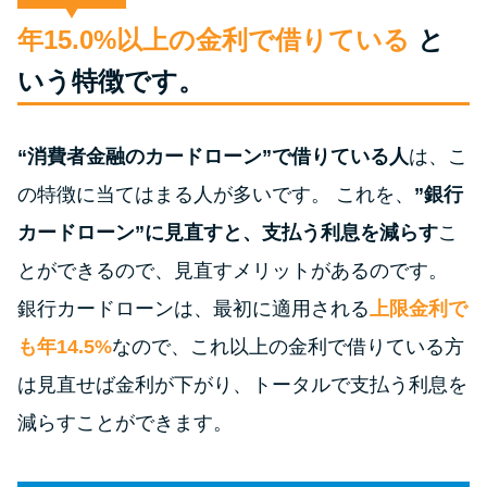
便利なコンテンツ
年15.0%以上の金利で借りている
と
カードローン診断
いう特徴です。
カードローンQ&A
“消費者金融のカードローン”で借りている人
は、こ
の特徴に当てはまる人が多いです。 これを、
”銀行
特集ページ
カードローン”に見直すと、支払う利息を減らす
こ
リボ払いをそのまま払いきると
とができるので、見直すメリットがあるのです。
損！
銀行カードローンは、最初に適用される
上限金利で
も年14.5%
なので、これ以上の金利で借りている方
カードローンの見直しで40万円
得した話
は見直せば金利が下がり、トータルで支払う利息を
減らすことができます。
最速！最短40分で借りられるカ
ードローン