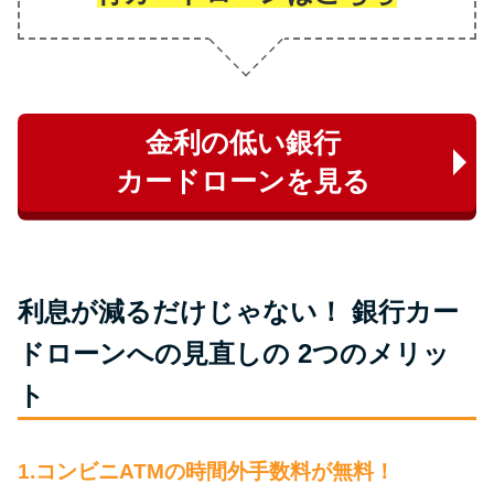
未成年でもお金を借りられる？
学生がお金を借りる方法があ
る？
金利の低い銀行
学生がお金を借りる方法は？親
へのバレにくさや将来への影響
カードローンを見る
を解説
ソフト闇金とは？悪質な手口に
は要注意！
利息が減るだけじゃない！ 銀行カー
ドローンへの見直しの 2つのメリッ
090金融（闇金）からお金を借り
ト
てはいけない理由と借りた場合
の対処法
1.コンビニATMの時間外手数料が無料！