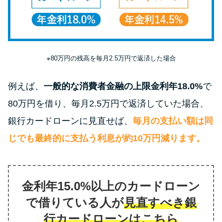
今月の家賃払えない…2ヵ月目に
は解決しないと危険な理由と対
処法3つ
家賃払えないが強制退去は避け
※80万円の残高を毎月2.5万円で返済した場合
たい…市役所に相談より賢い方
法2選
例えば、
一般的な消費者金融の上限金利年18.0%
で
80万円を借り、毎月2.5万円で返済していた場合、
街金とは？絶対審査通る？借金
銀行カードローンに見直せば、
毎月の支払い額は同
に悩む人へ街金をおすすめしな
じでも最終的に支払う利息が約10万円減ります。
い理由
質屋でお金を借りるには？年利
金利年15.0%以上のカードローン
やシステムをカードローンと比
較
で借りている人が
見直すべき銀
行カードローンはこちら