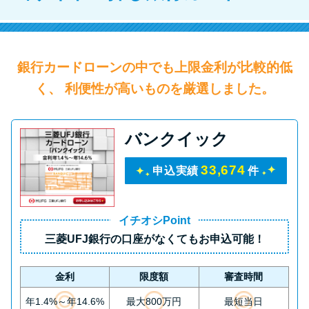
銀行カードローンの中でも上限金利が比較的低
く、 利便性が高いものを厳選しました。
バンクイック
33,674
申込実績
件
イチオシPoint
三菱UFJ銀行の口座がなくてもお申込可能！
金利
限度額
審査時間
年1.4%～年14.6%
最大800万円
最短当日