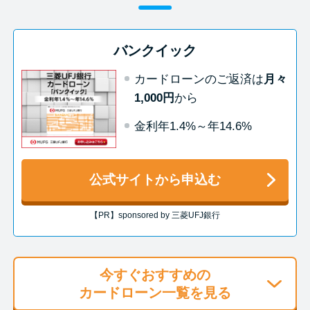
今月の家賃払えない…2ヵ月目に
は解決しないと危険な理由と対
処法3つ
バンクイック
カードローンのご返済は
月々
家賃払えないが強制退去は避け
1,000円
から
たい…市役所に相談より賢い方
法2選
金利年1.4%～年14.6%
街金とは？絶対審査通る？借金
公式サイトから申込む
に悩む人へ街金をおすすめしな
い理由
【PR】sponsored by 三菱UFJ銀行
質屋でお金を借りるには？年利
やシステムをカードローンと比
今すぐおすすめの
較
カードローン一覧を見る