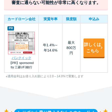
審査に通らない可能性が非常に高くなります。
カードローン会社
実質年率
限度額
申込み
PR
最大
詳しくは
年1.4%～
800万
年14.6%
こちら
円
バンクイック
【PR】sponsored
by 三菱UFJ銀行
※適用金利はお借り入れ額により2.0～14.0%で変動します