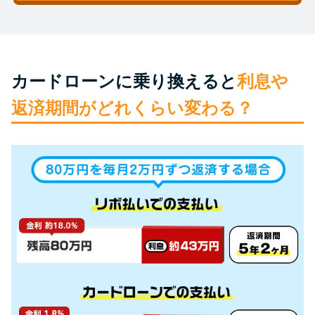
未成年でもお金を借りられる？
学生がお金を借りる方法があ
る？
カードローンに乗り換えると
利息や
学生がお金を借りる方法は？親
返済期間がどれくらい変わる？
へのバレにくさや将来への影響
を解説
ソフト闇金とは？悪質な手口に
は要注意！
090金融（闇金）からお金を借り
てはいけない理由と借りた場合
の対処法