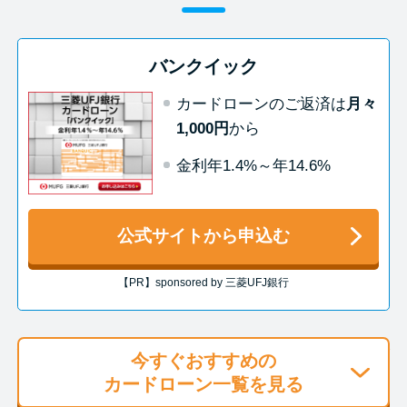
今月の家賃払えない…2ヵ月目に
は解決しないと危険な理由と対
処法3つ
バンクイック
カードローンのご返済は
月々
家賃払えないが強制退去は避け
1,000円
から
たい…市役所に相談より賢い方
法2選
金利年1.4%～年14.6%
街金とは？絶対審査通る？借金
公式サイトから申込む
に悩む人へ街金をおすすめしな
い理由
【PR】sponsored by 三菱UFJ銀行
質屋でお金を借りるには？年利
やシステムをカードローンと比
今すぐおすすめの
較
カードローン一覧を見る