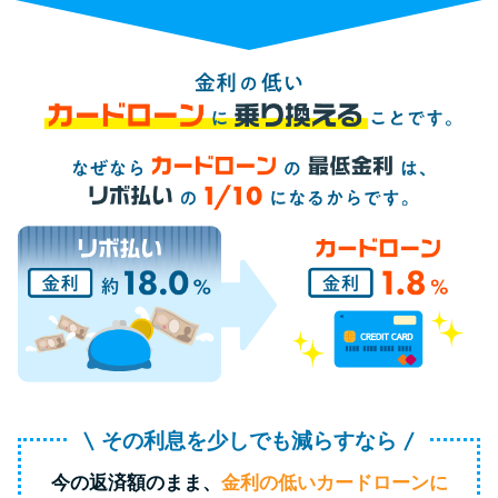
便利なコンテンツ
カードローン診断
カードローンQ&A
特集ページ
リボ払いをそのまま払いきると
損！
カードローンの見直しで40万円
得した話
その利息を少しでも減らすなら
最速！最短40分で借りられるカ
今の返済額のまま、
金利の低いカードローンに
ードローン