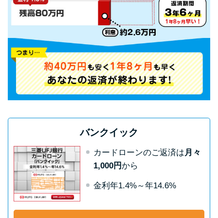
申し込みブラックとは?判断の目
安や審査に通らない理由
ブラックでもお金を借りるに
は？3つの判断基準と工面法
アコムはブラックでも審査に通
る？ 自分がブラックか確かめる
方法
バンクイック
アコムとレイクどっちがいい
カードローンのご返済は
月々
の？ カードローンの選び方を徹
1,000円
から
底解説！
金利年1.4%～年14.6%
プロミスの返済方法を徹底解
説！ もっとも便利でお得な返済