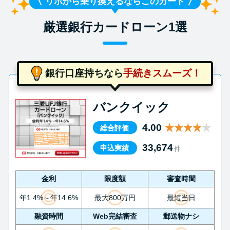
リボから乗り換えるならこのカード
厳選銀行カードローン1選
銀行口座持ちなら
手続きスムーズ！
バンクイック
4.00
総合評価
33,674
申込実績
件
金利
限度額
審査時間
年1.4%～年14.6%
最大800万円
最短当日
融資時間
Web完結審査
郵送物ナシ