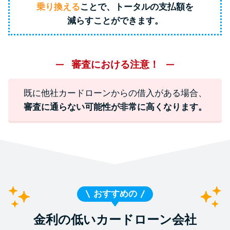
乗り換える
ことで、トータルの支払額を
減らすことができます。
特集ページ一覧
種類や特徴で探す
審査における注意！
銀行カードローンを選ぶべき4つ
既に他社カードローンからの借入がある場合、
の理由
審査に通らない可能性が非常に高くなります。
無利息期間を利用して利息0円で
お金を借りる3つのポイント
種類・特徴別一覧
おすすめの
その他コラム
金利の低いカードローン会社