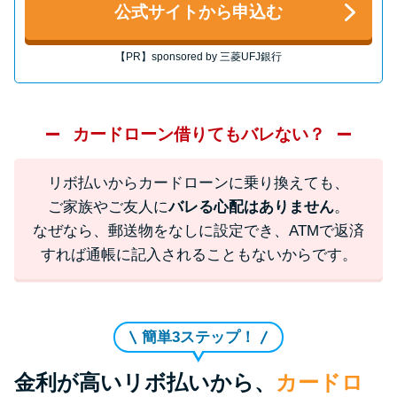
方法はどれ？
公式サイトから申込む
【PR】sponsored by 三菱UFJ銀行
年収が低い＆他社借入があると
落ちる？バンクイックの口コミ
を分析
カードローン借りてもバレない？
みずほ銀行カードローンの問い
リボ払いからカードローンに乗り換えても、
合わせ先とシーン別の問い合わ
ご家族やご友人に
バレる心配はありません
。
せ方法
なぜなら、郵送物をなしに設定でき、ATMで返済
すれば通帳に記入されることもないからです。
簡単3ステップ！
金利が高いリボ払いから、
カードロ