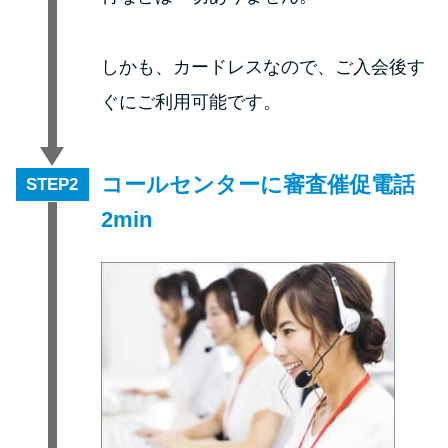
申し込みブラックとは?判断の目
安や審査に通らない理由
しかも、カードレスなので、ご入会後す
ブラックでもお金を借りるに
ぐにご利用可能です。
は？3つの判断基準と工面法
アコムはブラックでも審査に通
コールセンターに審査催促電話
STEP
る？ 自分がブラックか確かめる
2min
方法
アコムとレイクどっちがいい
の？ カードローンの選び方を徹
底解説！
プロミスの返済方法を徹底解
説！ もっとも便利でお得な返済