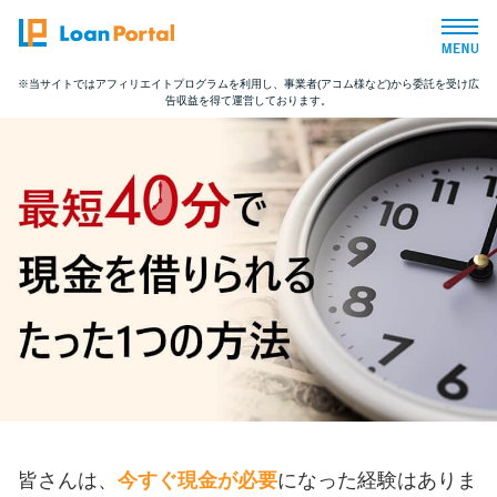
※当サイトではアフィリエイトプログラムを利用し、事業者(アコム様など)から委託を受け広
告収益を得て運営しております。
トップページ
おすすめコンテンツ
総合人気ランキング
とにかくすぐ借りたい方向け
バレずに借りたい方向け
審査が不安な方向け
皆さんは、
今すぐ現金が必要
になった経験はありま