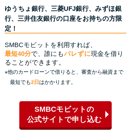
ゆうちょ銀行、三菱UFJ銀行、みずほ銀
特集ページ一覧
行、三井住友銀行の口座をお持ちの方限
定！
種類や特徴で探す
SMBCモビットを利用すれば、
銀行カードローンを選ぶべき4つ
最短40分
で、誰にも
バレずに
現金を借り
の理由
ることができます。
※他のカードローンで借りると、審査から融資まで
無利息期間を利用して利息0円で
お金を借りる3つのポイント
最短でも
2日
はかかります。
種類・特徴別一覧
SMBCモビットの
その他コラム
公式サイトで申し込む