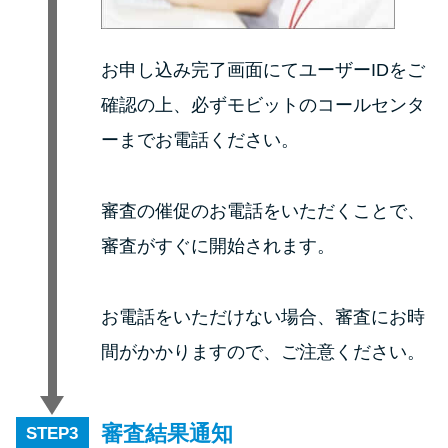
方法はどれ？
お申し込み完了画面にてユーザーIDをご
年収が低い＆他社借入があると
落ちる？バンクイックの口コミ
確認の上、必ずモビットのコールセンタ
を分析
ーまでお電話ください。
みずほ銀行カードローンの問い
審査の催促のお電話をいただくことで、
合わせ先とシーン別の問い合わ
せ方法
審査がすぐに開始されます。
お電話をいただけない場合、審査にお時
間がかかりますので、ご注意ください。
審査結果通知
STEP