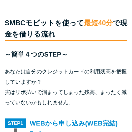
今月の家賃払えない…2ヵ月目に
は解決しないと危険な理由と対
処法3つ
SMBCモビットを使って
最短40分
で現
金を借りる流れ
家賃払えないが強制退去は避け
たい…市役所に相談より賢い方
法2選
～簡単４つのSTEP～
街金とは？絶対審査通る？借金
あなたは自分のクレジットカードの利用残高を把握
に悩む人へ街金をおすすめしな
していますか？
い理由
実はリボ払いで溜まってしまった残高、まったく減
っていないかもしれません。
質屋でお金を借りるには？年利
やシステムをカードローンと比
較
WEBから申し込み(WEB完結)
STEP