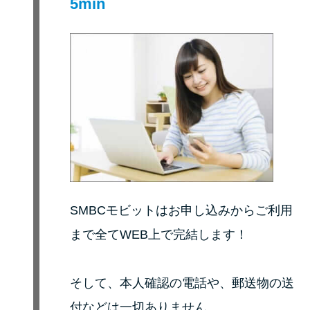
5min
未成年でもお金を借りられる？
学生がお金を借りる方法があ
る？
学生がお金を借りる方法は？親
へのバレにくさや将来への影響
を解説
ソフト闇金とは？悪質な手口に
は要注意！
SMBCモビットはお申し込みからご利用
090金融（闇金）からお金を借り
まで全てWEB上で完結します！
てはいけない理由と借りた場合
の対処法
そして、本人確認の電話や、郵送物の送
付などは一切ありません。