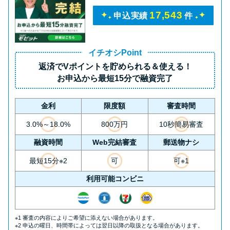
17,543
申込実績
件
イチオシPoint
返済で
Vポイント
を貯められる＆使える！
お申込から
最短15分
で融資完了
金利
限度額
審査時間
3.0%～18.0%
800万円
10秒簡易審査
融資時間
Web完結審査
郵送物ナシ
最短15分※2
可
可※1
利用可能コンビニ
※1 審査の内容によりご希望に添えない場合があります。
※2 申込の曜日、時間帯によっては翌日以降の取扱となる場合があります。