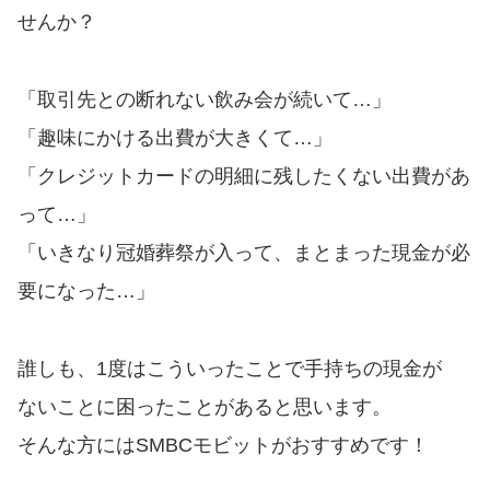
便利なコンテンツ
せんか？
カードローン診断
「取引先との断れない飲み会が続いて…」
カードローンQ&A
「趣味にかける出費が大きくて…」
「クレジットカードの明細に残したくない出費があ
特集ページ
って…」
「いきなり冠婚葬祭が入って、まとまった現金が必
リボ払いをそのまま払いきると
損！
要になった…」
カードローンの見直しで40万円
誰しも、1度はこういったことで手持ちの現金が
得した話
ないことに困ったことがあると思います。
そんな方にはSMBCモビットがおすすめです！
最速！最短40分で借りられるカ
ードローン