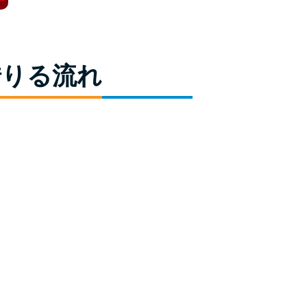
ラックか確かめる方法
アコムとレイクどっちがいいの？ カードロー
ンの選び方を徹底解説！
借りる流れ
プロミスの返済方法を徹底解説！ もっとも便
利でお得な返済方法はどれ？
年収が低い＆他社借入があると落ちる？バンク
イックの口コミを分析
みずほ銀行カードローンの問い合わせ先とシー
ン別の問い合わせ方法