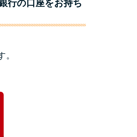
友銀行の口座をお持ち
未成年でもお金を借りられる？学生がお金を借
りる方法がある？
学生がお金を借りる方法は？親へのバレにくさ
や将来への影響を解説
ソフト闇金とは？悪質な手口には要注意！
す。
090金融（闇金）からお金を借りてはいけない
理由と借りた場合の対処法
申し込みブラックとは?判断の目安や審査に通
らない理由
ブラックでもお金を借りるには？3つの判断基
準と工面法
アコムはブラックでも審査に通る？ 自分がブ