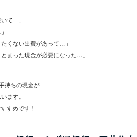
続いて…」
…」
したくない出費があって…」
まとまった現金が必要になった…」
手持ちの現金が
思います。
おすすめです！