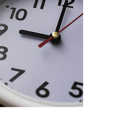
カードローンQ&A
特集ページ
リボ払いをそのまま払いきると損！
カードローンの見直しで40万円得した話
最速！最短40分で借りられるカードローン
特集ページ一覧
種類や特徴で探す
銀行カードローンを選ぶべき4つの理由
無利息期間を利用して利息0円でお金を借りる3
つのポイント