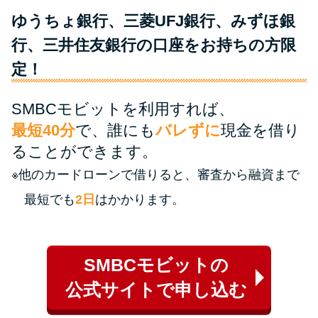
ゆうちょ銀行、三菱UFJ銀行、みずほ銀
特集ページ一覧
行、三井住友銀行の口座をお持ちの方限
定！
種類や特徴で探す
SMBCモビットを利用すれば、
銀行カードローンを選ぶべき4つ
最短40分
で、誰にも
バレずに
現金を借り
の理由
ることができます。
※他のカードローンで借りると、審査から融資まで
無利息期間を利用して利息0円で
お金を借りる3つのポイント
最短でも
2日
はかかります。
種類・特徴別一覧
SMBCモビットの
その他コラム
公式サイトで申し込む