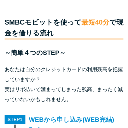
今月の家賃払えない…2ヵ月目に
は解決しないと危険な理由と対
処法3つ
SMBCモビットを使って
最短40分
で現
金を借りる流れ
家賃払えないが強制退去は避け
たい…市役所に相談より賢い方
法2選
～簡単４つのSTEP～
街金とは？絶対審査通る？借金
あなたは自分のクレジットカードの利用残高を把握
に悩む人へ街金をおすすめしな
していますか？
い理由
実はリボ払いで溜まってしまった残高、まったく減
っていないかもしれません。
質屋でお金を借りるには？年利
やシステムをカードローンと比
較
WEBから申し込み(WEB完結)
STEP