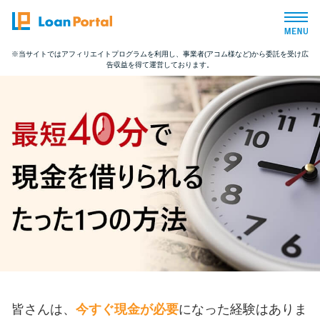
※当サイトではアフィリエイトプログラムを利用し、事業者(アコム様など)から委託を受け広
告収益を得て運営しております。
トップページ
おすすめコンテンツ
総合人気ランキング
とにかくすぐ借りたい方向け
バレずに借りたい方向け
審査が不安な方向け
皆さんは、
今すぐ現金が必要
になった経験はありま