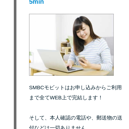
5min
未成年でもお金を借りられる？
学生がお金を借りる方法があ
る？
学生がお金を借りる方法は？親
へのバレにくさや将来への影響
を解説
ソフト闇金とは？悪質な手口に
は要注意！
SMBCモビットはお申し込みからご利用
090金融（闇金）からお金を借り
まで全てWEB上で完結します！
てはいけない理由と借りた場合
の対処法
そして、本人確認の電話や、郵送物の送
付などは一切ありません。