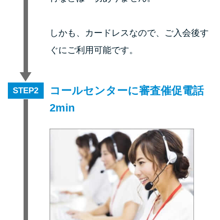
申し込みブラックとは?判断の目
安や審査に通らない理由
しかも、カードレスなので、ご入会後す
ブラックでもお金を借りるに
ぐにご利用可能です。
は？3つの判断基準と工面法
アコムはブラックでも審査に通
コールセンターに審査催促電話
STEP
る？ 自分がブラックか確かめる
2min
方法
アコムとレイクどっちがいい
の？ カードローンの選び方を徹
底解説！
プロミスの返済方法を徹底解
説！ もっとも便利でお得な返済