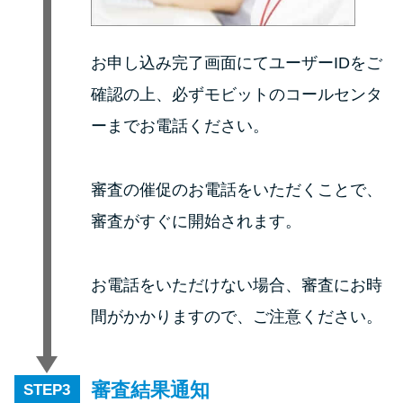
方法はどれ？
お申し込み完了画面にてユーザーIDをご
年収が低い＆他社借入があると
落ちる？バンクイックの口コミ
確認の上、必ずモビットのコールセンタ
を分析
ーまでお電話ください。
みずほ銀行カードローンの問い
審査の催促のお電話をいただくことで、
合わせ先とシーン別の問い合わ
せ方法
審査がすぐに開始されます。
お電話をいただけない場合、審査にお時
間がかかりますので、ご注意ください。
審査結果通知
STEP