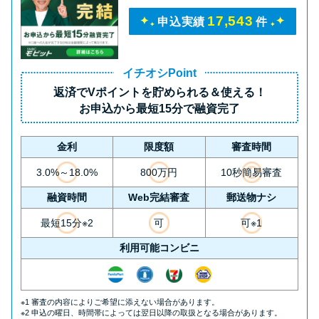
17,543
申込実績
件
イチオシPoint
返済で
Vポイント
を貯められる＆使える！
お申込から
最短15分
で融資完了
金利
限度額
審査時間
3.0%～18.0%
800万円
10秒簡易審査
融資時間
Web完結審査
郵送物ナシ
最短15分※2
可
可※1
利用可能コンビニ
※1 審査の内容によりご希望に添えない場合があります。
※2 申込の曜日、時間帯によっては翌日以降の取扱となる場合があります。