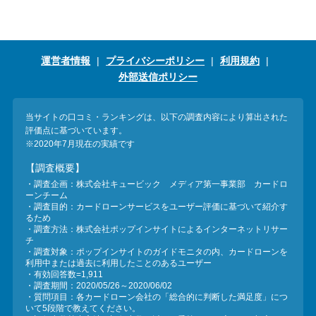
運営者情報
プライバシーポリシー
利用規約
外部送信ポリシー
当サイトの口コミ・ランキングは、以下の調査内容により算出された
評価点に基づいています。
※2020年7月現在の実績です
【調査概要】
・調査企画：株式会社キュービック メディア第一事業部 カードロ
ーンチーム
・調査目的：カードローンサービスをユーザー評価に基づいて紹介す
るため
・調査方法：株式会社ポップインサイトによるインターネットリサー
チ
・調査対象：ポップインサイトのガイドモニタの内、カードローンを
利用中または過去に利用したことのあるユーザー
・有効回答数=1,911
・調査期間：2020/05/26～2020/06/02
・質問項目：各カードローン会社の「総合的に判断した満足度」につ
いて5段階で教えてください。