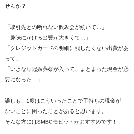
便利なコンテンツ
せんか？
カードローン診断
「取引先との断れない飲み会が続いて…」
カードローンQ&A
「趣味にかける出費が大きくて…」
「クレジットカードの明細に残したくない出費があ
特集ページ
って…」
「いきなり冠婚葬祭が入って、まとまった現金が必
リボ払いをそのまま払いきると
損！
要になった…」
カードローンの見直しで40万円
誰しも、1度はこういったことで手持ちの現金が
得した話
ないことに困ったことがあると思います。
そんな方にはSMBCモビットがおすすめです！
最速！最短40分で借りられるカ
ードローン