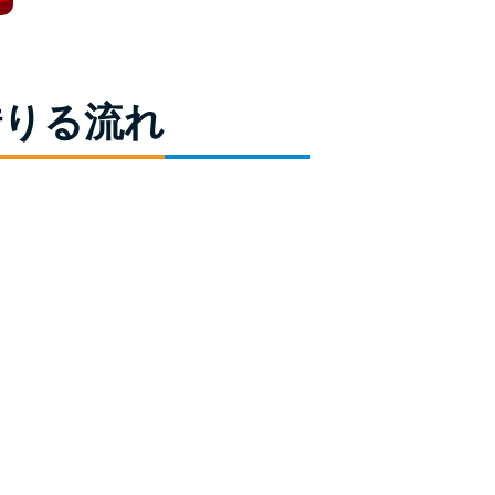
ラックか確かめる方法
アコムとレイクどっちがいいの？ カードロー
ンの選び方を徹底解説！
借りる流れ
プロミスの返済方法を徹底解説！ もっとも便
利でお得な返済方法はどれ？
年収が低い＆他社借入があると落ちる？バンク
イックの口コミを分析
みずほ銀行カードローンの問い合わせ先とシー
ン別の問い合わせ方法