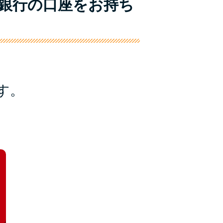
友銀行の口座をお持ち
未成年でもお金を借りられる？学生がお金を借
りる方法がある？
学生がお金を借りる方法は？親へのバレにくさ
や将来への影響を解説
ソフト闇金とは？悪質な手口には要注意！
す。
090金融（闇金）からお金を借りてはいけない
理由と借りた場合の対処法
申し込みブラックとは?判断の目安や審査に通
らない理由
ブラックでもお金を借りるには？3つの判断基
準と工面法
アコムはブラックでも審査に通る？ 自分がブ