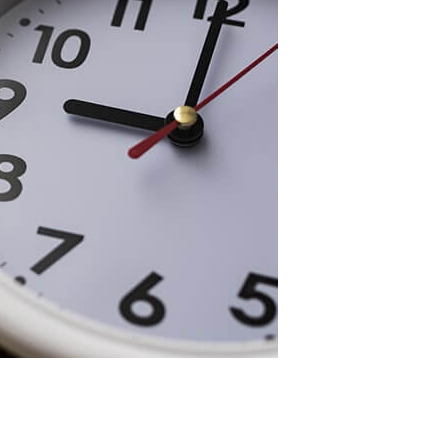
カードローンQ&A
特集ページ
リボ払いをそのまま払いきると損！
カードローンの見直しで40万円得した話
最速！最短40分で借りられるカードローン
特集ページ一覧
種類や特徴で探す
銀行カードローンを選ぶべき4つの理由
無利息期間を利用して利息0円でお金を借りる3
つのポイント