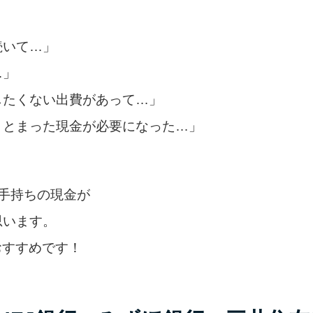
続いて…」
…」
したくない出費があって…」
まとまった現金が必要になった…」
手持ちの現金が
思います。
おすすめです！