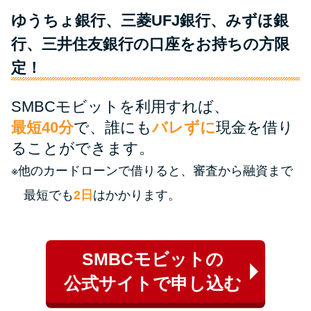
ゆうちょ銀行、三菱UFJ銀行、みずほ銀
特集ページ一覧
行、三井住友銀行の口座をお持ちの方限
定！
種類や特徴で探す
SMBCモビットを利用すれば、
銀行カードローンを選ぶべき4つ
最短40分
で、誰にも
バレずに
現金を借り
の理由
ることができます。
※他のカードローンで借りると、審査から融資まで
無利息期間を利用して利息0円で
お金を借りる3つのポイント
最短でも
2日
はかかります。
種類・特徴別一覧
SMBCモビットの
その他コラム
公式サイトで申し込む