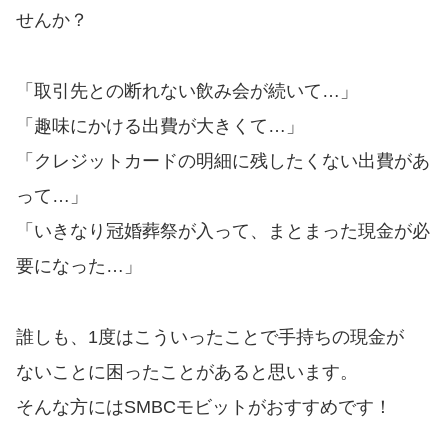
便利なコンテンツ
せんか？
カードローン診断
「取引先との断れない飲み会が続いて…」
カードローンQ&A
「趣味にかける出費が大きくて…」
「クレジットカードの明細に残したくない出費があ
特集ページ
って…」
「いきなり冠婚葬祭が入って、まとまった現金が必
リボ払いをそのまま払いきると
損！
要になった…」
カードローンの見直しで40万円
誰しも、1度はこういったことで手持ちの現金が
得した話
ないことに困ったことがあると思います。
そんな方にはSMBCモビットがおすすめです！
最速！最短40分で借りられるカ
ードローン