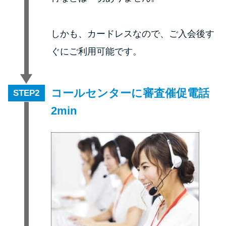
申し込みブラックとは?判断の目
安や審査に通らない理由
しかも、カードレスなので、ご入会後す
ブラックでもお金を借りるに
ぐにご利用可能です。
は？3つの判断基準と工面法
アコムはブラックでも審査に通
コールセンターに審査催促電話
STEP
る？ 自分がブラックか確かめる
2min
方法
アコムとレイクどっちがいい
の？ カードローンの選び方を徹
底解説！
プロミスの返済方法を徹底解
説！ もっとも便利でお得な返済