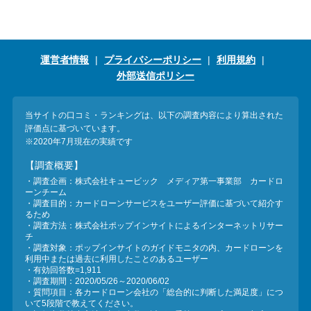
運営者情報
プライバシーポリシー
利用規約
外部送信ポリシー
当サイトの口コミ・ランキングは、以下の調査内容により算出された
評価点に基づいています。
※2020年7月現在の実績です
【調査概要】
・調査企画：株式会社キュービック メディア第一事業部 カードロ
ーンチーム
・調査目的：カードローンサービスをユーザー評価に基づいて紹介す
るため
・調査方法：株式会社ポップインサイトによるインターネットリサー
チ
・調査対象：ポップインサイトのガイドモニタの内、カードローンを
利用中または過去に利用したことのあるユーザー
・有効回答数=1,911
・調査期間：2020/05/26～2020/06/02
・質問項目：各カードローン会社の「総合的に判断した満足度」につ
いて5段階で教えてください。