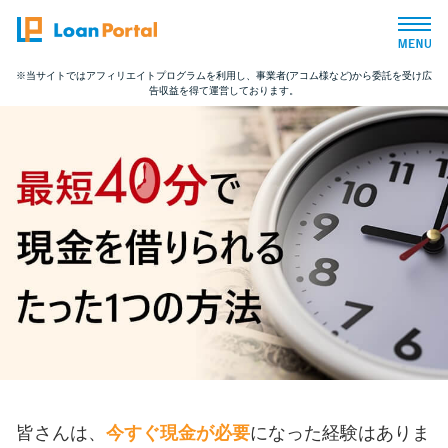
※当サイトではアフィリエイトプログラムを利用し、事業者(アコム様など)から委託を受け広
告収益を得て運営しております。
トップページ
おすすめコンテンツ
総合人気ランキング
とにかくすぐ借りたい方向け
バレずに借りたい方向け
審査が不安な方向け
皆さんは、
今すぐ現金が必要
になった経験はありま