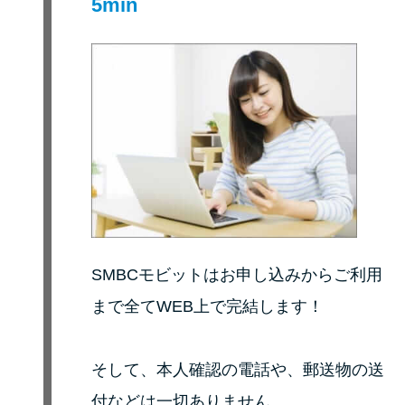
5min
未成年でもお金を借りられる？
学生がお金を借りる方法があ
る？
学生がお金を借りる方法は？親
へのバレにくさや将来への影響
を解説
ソフト闇金とは？悪質な手口に
は要注意！
SMBCモビットはお申し込みからご利用
090金融（闇金）からお金を借り
まで全てWEB上で完結します！
てはいけない理由と借りた場合
の対処法
そして、本人確認の電話や、郵送物の送
付などは一切ありません。