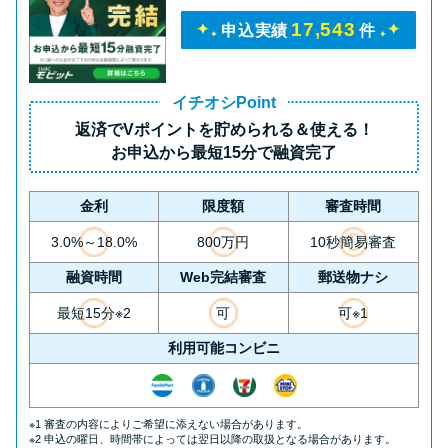
17,543
申込実績
件
イチオシPoint
返済で
Vポイント
を貯められる＆使える！
お申込から
最短15分
で融資完了
金利
限度額
審査時間
3.0%～18.0%
800万円
10秒簡易審査
融資時間
Web完結審査
郵送物ナシ
最短15分※2
可
可※1
利用可能コンビニ
※1 審査の内容によりご希望に添えない場合があります。
※2 申込の曜日、時間帯によっては翌日以降の取扱となる場合があります。