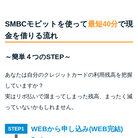
今月の家賃払えない…2ヵ月目に
は解決しないと危険な理由と対
処法3つ
SMBCモビットを使って
最短40分
で現
金を借りる流れ
家賃払えないが強制退去は避け
たい…市役所に相談より賢い方
法2選
～簡単４つのSTEP～
街金とは？絶対審査通る？借金
あなたは自分のクレジットカードの利用残高を把握
に悩む人へ街金をおすすめしな
していますか？
い理由
実はリボ払いで溜まってしまった残高、まったく減
っていないかもしれません。
質屋でお金を借りるには？年利
やシステムをカードローンと比
較
WEBから申し込み(WEB完結)
STEP