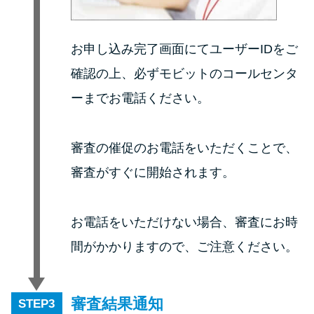
方法はどれ？
お申し込み完了画面にてユーザーIDをご
年収が低い＆他社借入があると
落ちる？バンクイックの口コミ
確認の上、必ずモビットのコールセンタ
を分析
ーまでお電話ください。
みずほ銀行カードローンの問い
審査の催促のお電話をいただくことで、
合わせ先とシーン別の問い合わ
せ方法
審査がすぐに開始されます。
お電話をいただけない場合、審査にお時
間がかかりますので、ご注意ください。
審査結果通知
STEP