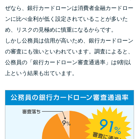
今月の家賃払えない…2ヵ月目に
ぜなら、銀行カードローンは消費者金融カードロー
は解決しないと危険な理由と対
処法3つ
ンに比べ金利が低く設定されていることが多いた
め、リスクの見極めに慎重になるからです。
家賃払えないが強制退去は避け
しかし公務員は信用が高いため、銀行カードローン
たい…市役所に相談より賢い方
の審査にも強いといわれています。調査によると、
法2選
公務員の「銀行カードローン審査通過率」は9割以
街金とは？絶対審査通る？借金
上という結果も出ています。
に悩む人へ街金をおすすめしな
い理由
質屋でお金を借りるには？年利
やシステムをカードローンと比
較