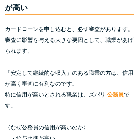
便利なコンテンツ
が高い
カードローン診断
カードローンを申し込むと、必ず審査があります。
カードローンQ&A
審査に影響を与える大きな要因として、職業があげ
られます。
特集ページ
「安定して継続的な収入」のある職業の方は、信用
リボ払いをそのまま払いきると
損！
が高く審査に有利なのです。
特に信用が高いとされる職業は、ズバリ
公務員
で
カードローンの見直しで40万円
す。
得した話
〈なぜ公務員の信用が高いのか〉
最速！最短40分で借りられるカ
ードローン
給与水準が高い