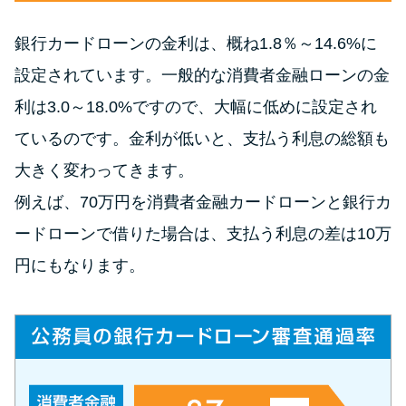
申し込みブラックとは?判断の目
安や審査に通らない理由
銀行カードローンの金利は、概ね1.8％～14.6%に
設定されています。一般的な消費者金融ローンの金
ブラックでもお金を借りるに
は？3つの判断基準と工面法
利は3.0～18.0%ですので、大幅に低めに設定され
ているのです。金利が低いと、支払う利息の総額も
アコムはブラックでも審査に通
大きく変わってきます。
る？ 自分がブラックか確かめる
例えば、70万円を消費者金融カードローンと銀行カ
方法
ードローンで借りた場合は、支払う利息の差は10万
アコムとレイクどっちがいい
円にもなります。
の？ カードローンの選び方を徹
底解説！
プロミスの返済方法を徹底解
説！ もっとも便利でお得な返済