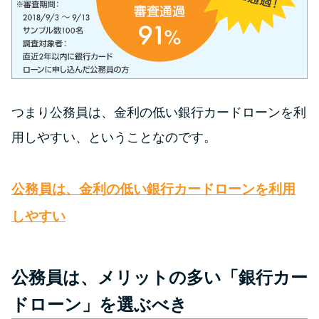
未成年でもお金を借りられる？
学生がお金を借りる方法があ
る？
学生がお金を借りる方法は？親
へのバレにくさや将来への影響
つまり公務員は、金利の低い銀行カードローンを利
を解説
用しやすい、ということなのです。
ソフト闇金とは？悪質な手口に
公務員は、金利の低い銀行カードローンを利用
は要注意！
しやすい
090金融（闇金）からお金を借り
てはいけない理由と借りた場合
公務員は、メリットの多い「銀行カー
の対処法
ドローン」を選ぶべき