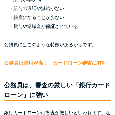
給与の遅延や減給がない
特集ページ一覧
解雇になることが少ない
賞与や退職金が保証されている
種類や特徴で探す
銀行カードローンを選ぶべき4つ
公務員にはこのような特徴があるからです。
の理由
公務員は信用が高く、カードローン審査に有利
無利息期間を利用して利息0円で
お金を借りる3つのポイント
公務員は、審査の厳しい「銀行カード
種類・特徴別一覧
ローン」に強い
その他コラム
銀行カードローンは審査が厳しいといわれます。な