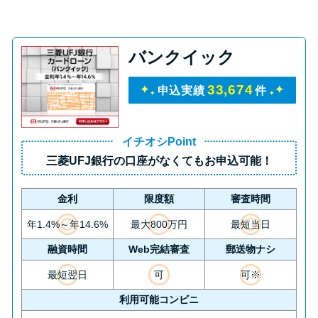
バンクイック
33,674
申込実績
件
イチオシPoint
三菱UFJ銀行の口座がなくてもお申込可能！
金利
限度額
審査時間
年1.4%～年14.6%
最大800万円
最短当日
融資時間
Web完結審査
郵送物ナシ
最短翌日
可
可※
利用可能コンビニ