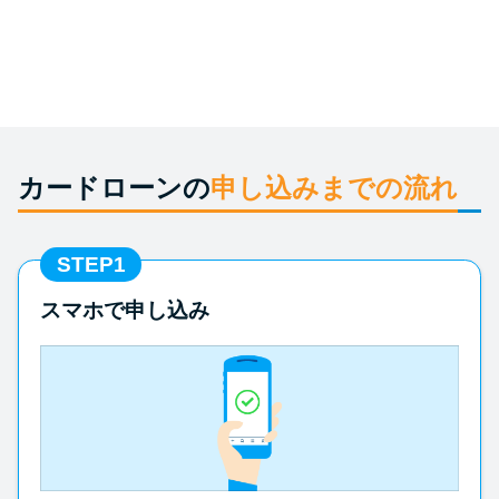
申し込みブラックとは?判断の目
安や審査に通らない理由
ブラックでもお金を借りるに
は？3つの判断基準と工面法
カードローンの
申し込みまでの流れ
アコムはブラックでも審査に通
る？ 自分がブラックか確かめる
方法
STEP1
スマホで申し込み
アコムとレイクどっちがいい
の？ カードローンの選び方を徹
底解説！
プロミスの返済方法を徹底解
説！ もっとも便利でお得な返済