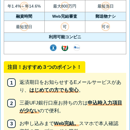
年1.4%～年14.6%
最大800万円
最短当日
融資時間
Web完結審査
郵送物ナシ
最短翌日
可
可※
利用可能コンビニ
注目！おすすめ３つのポイント！
返済期日をお知らせするEメールサービスがあ
り、
はじめての方でも安心
。
三菱UFJ銀行口座お持ちの方は
申込時入力項目
が少ない
ので便利。
お申し込みまで
Web完結。
スマホで本人確認