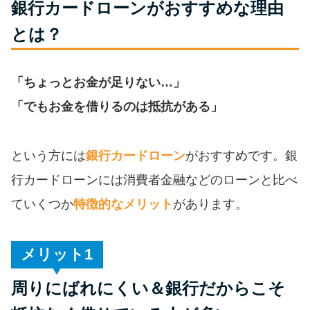
銀行カードローンがおすすめな理由
便利なコンテンツ
とは？
カードローン診断
「ちょっとお金が足りない…」
カードローンQ&A
「でもお金を借りるのは抵抗がある」
特集ページ
という方には
銀行カードローン
がおすすめです。銀
リボ払いをそのまま払いきると
行カードローンには消費者金融などのローンと比べ
損！
ていくつか
特徴的なメリット
があります。
カードローンの見直しで40万円
得した話
メリット
周りにばれにくい＆銀行だからこそ
最速！最短40分で借りられるカ
ードローン