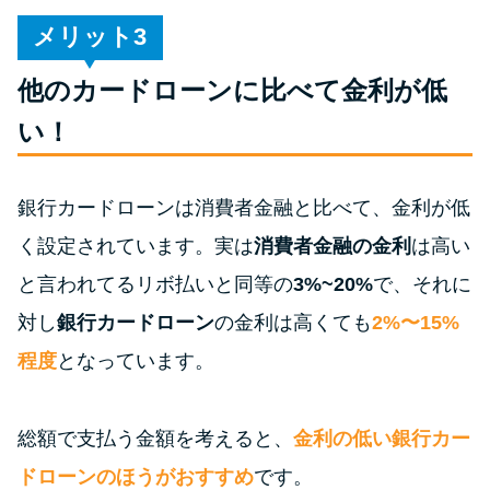
未成年でもお金を借りられる？
メリット
学生がお金を借りる方法があ
る？
他のカードローンに比べて金利が低
い！
学生がお金を借りる方法は？親
へのバレにくさや将来への影響
を解説
銀行カードローンは消費者金融と比べて、金利が低
く設定されています。実は
消費者金融の金利
は高い
ソフト闇金とは？悪質な手口に
と言われてるリボ払いと同等の
3%~20%
で、それに
は要注意！
対し
銀行カードローン
の金利は高くても
2%〜15%
程度
となっています。
090金融（闇金）からお金を借り
てはいけない理由と借りた場合
の対処法
総額で支払う金額を考えると、
金利の低い銀行カー
ドローンのほうがおすすめ
です。