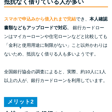
抵抗なく借りている人が多い
特集ページ一覧
スマホで申込みから借入れまで完結
でき、
本人確認
書類などもアップロードで対応
。 銀行カードロー
種類や特徴で探す
ンはマイカーローンや住宅ローンなどと比較しても
銀行カードローンを選ぶべき4つ
「金利と使用用途に制限がない」こと以外かわりは
の理由
ないため、抵抗なく借りる人も多いようです。
無利息期間を利用して利息0円で
お金を借りる3つのポイント
全国銀行協会の調査によると、実際、約10人に1人
以上の人が、銀行カードローンを利用しています。
種類・特徴別一覧
その他コラム
メリット