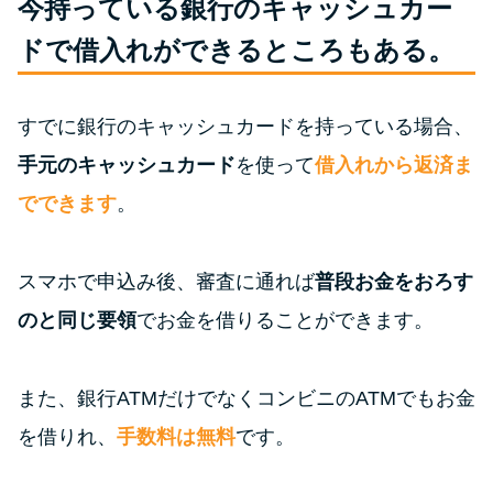
今持っている銀行のキャッシュカー
今月の家賃払えない…2ヵ月目に
は解決しないと危険な理由と対
ドで借入れができるところもある。
処法3つ
すでに銀行のキャッシュカードを持っている場合、
家賃払えないが強制退去は避け
たい…市役所に相談より賢い方
手元のキャッシュカード
を使って
借入れから返済ま
法2選
でできます
。
街金とは？絶対審査通る？借金
スマホで申込み後、審査に通れば
普段お金をおろす
に悩む人へ街金をおすすめしな
い理由
のと同じ要領
でお金を借りることができます。
質屋でお金を借りるには？年利
また、銀行ATMだけでなくコンビニのATMでもお金
やシステムをカードローンと比
を借りれ、
手数料は無料
です。
較