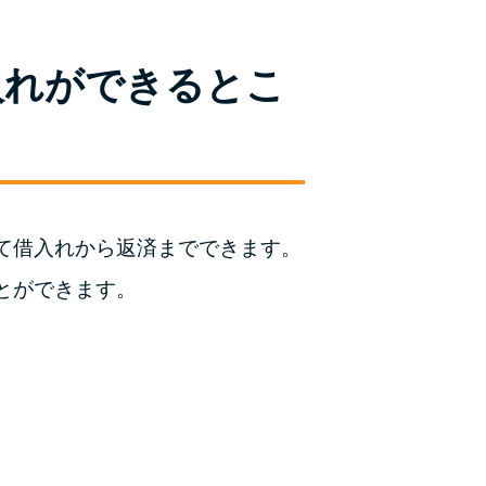
ラックか確かめる方法
アコムとレイクどっちがいいの？ カードロー
入れができるとこ
ンの選び方を徹底解説！
プロミスの返済方法を徹底解説！ もっとも便
利でお得な返済方法はどれ？
年収が低い＆他社借入があると落ちる？バンク
て借入れから返済までできます。
イックの口コミを分析
とができます。
みずほ銀行カードローンの問い合わせ先とシー
ン別の問い合わせ方法