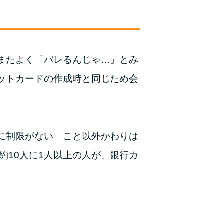
未成年でもお金を借りられる？学生がお金を借
りる方法がある？
学生がお金を借りる方法は？親へのバレにくさ
や将来への影響を解説
またよく「バレるんじゃ…」とみ
ットカードの作成時と同じため会
ソフト闇金とは？悪質な手口には要注意！
090金融（闇金）からお金を借りてはいけない
理由と借りた場合の対処法
に制限がない」こと以外かわりは
申し込みブラックとは?判断の目安や審査に通
約10人に1人以上の人が、銀行カ
らない理由
ブラックでもお金を借りるには？3つの判断基
準と工面法
アコムはブラックでも審査に通る？ 自分がブ