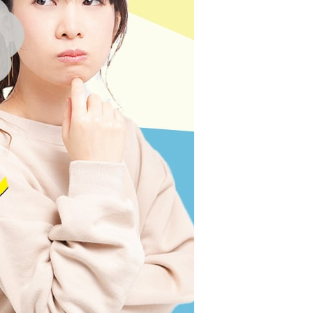
カードローンQ&A
特集ページ
リボ払いをそのまま払いきると損！
カードローンの見直しで40万円得した話
最速！最短40分で借りられるカードローン
特集ページ一覧
種類や特徴で探す
銀行カードローンを選ぶべき4つの理由
無利息期間を利用して利息0円でお金を借りる3
つのポイント