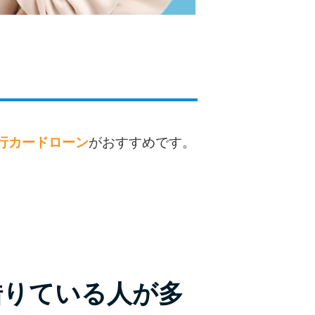
種類・特徴別一覧
その他コラム
今月の家賃払えない…2ヵ月目には解決しない
と危険な理由と対処法3つ
行カードローン
がおすすめです。
家賃払えないが強制退去は避けたい…市役所に
相談より賢い方法2選
街金とは？絶対審査通る？借金に悩む人へ街金
をおすすめしない理由
質屋でお金を借りるには？年利やシステムをカ
ードローンと比較
借りている人が多