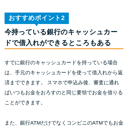
今月の家賃払えない…2ヵ月目に
は解決しないと危険な理由と対
処法3つ
おすすめポイント
今持っている銀行のキャッシュカー
家賃払えないが強制退去は避け
たい…市役所に相談より賢い方
ドで借入れができるところもある
法2選
すでに銀行のキャッシュカードを持っている場合
街金とは？絶対審査通る？借金
は、手元のキャッシュカードを使って借入れから返
に悩む人へ街金をおすすめしな
い理由
済までできます。 スマホで申込み後、審査に通れ
ばいつもお金をおろすのと同じ要領でお金を借りる
質屋でお金を借りるには？年利
ことができます。
やシステムをカードローンと比
較
また、銀行ATMだけでなくコンビニのATMでもお金