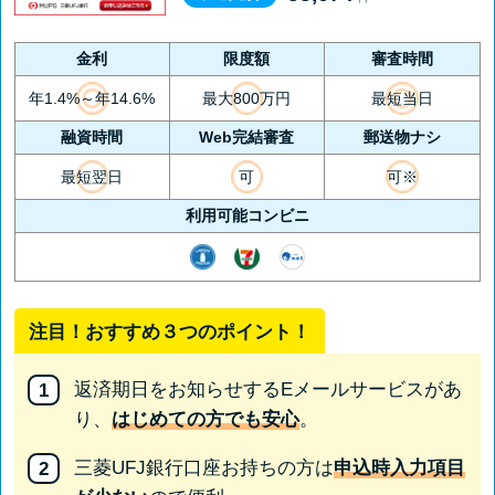
金利
限度額
審査時間
年1.4%～年14.6%
最大800万円
最短当日
融資時間
Web完結審査
郵送物ナシ
最短翌日
可
可※
利用可能コンビニ
注目！おすすめ３つのポイント！
返済期日をお知らせするEメールサービスがあ
り、
はじめての方でも安心
。
三菱UFJ銀行口座お持ちの方は
申込時入力項目