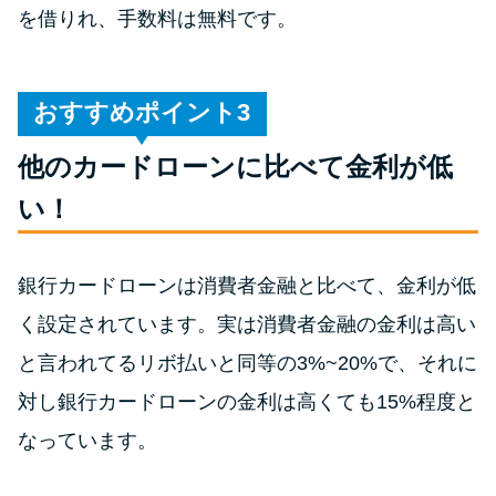
未成年でもお金を借りられる？
を借りれ、手数料は無料です。
学生がお金を借りる方法があ
る？
おすすめポイント
学生がお金を借りる方法は？親
他のカードローンに比べて金利が低
へのバレにくさや将来への影響
を解説
い！
ソフト闇金とは？悪質な手口に
銀行カードローンは消費者金融と比べて、金利が低
は要注意！
く設定されています。実は消費者金融の金利は高い
と言われてるリボ払いと同等の3%~20%で、それに
090金融（闇金）からお金を借り
てはいけない理由と借りた場合
対し銀行カードローンの金利は高くても15%程度と
の対処法
なっています。