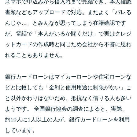
スマホで申込みから借入れまで完結でき、本人確認
書類などもアップロードで対応。またよく「バレる
特集ページ一覧
んじゃ…」とみんなが思ってしまう在籍確認です
が、電話で「本人がいるか聞くだけ」で実はクレジ
種類や特徴で探す
ットカードの作成時と同じため会社から不審に思わ
銀行カードローンを選ぶべき4つ
れることもありません。
の理由
銀行カードローンはマイカーローンや住宅ローンな
無利息期間を利用して利息0円で
お金を借りる3つのポイント
どと比較しても「金利と使用用途に制限がない」こ
と以外かわりはないため、抵抗なく借りる人も多い
種類・特徴別一覧
ようです。 全国銀行協会の調査によると、実際、
約10人に1人以上の人が、銀行カードローンを利用
その他コラム
しています。