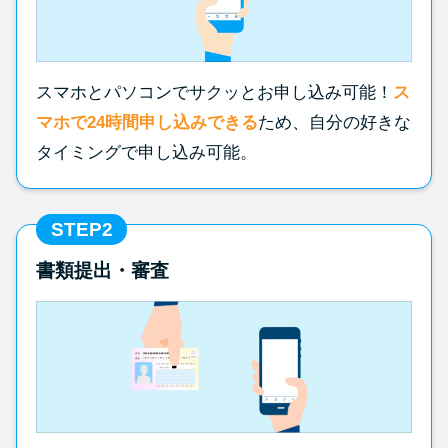
方法はどれ？
年収が低い＆他社借入があると
スマホとパソコンでサクッとお申し込み可能！
ス
落ちる？バンクイックの口コミ
マホで24時間申し込みできる
ため、自分の好きな
を分析
タイミングで申し込み可能。
みずほ銀行カードローンの問い
合わせ先とシーン別の問い合わ
STEP2
せ方法
書類提出・審査