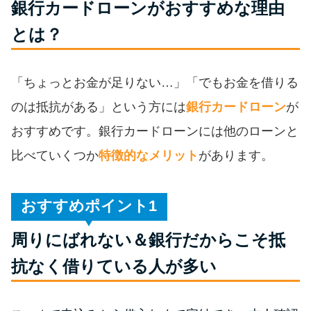
銀行カードローンがおすすめな理由
便利なコンテンツ
とは？
カードローン診断
「ちょっとお金が足りない…」「でもお金を借りる
カードローンQ&A
のは抵抗がある」という方には
銀行カードローン
が
特集ページ
おすすめです。銀行カードローンには他のローンと
比べていくつか
特徴的なメリット
があります。
リボ払いをそのまま払いきると
損！
おすすめポイント
カードローンの見直しで40万円
周りにばれない＆銀行だからこそ抵
得した話
抗なく借りている人が多い
最速！最短40分で借りられるカ
ードローン