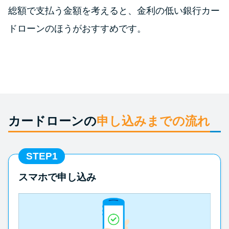
申し込みブラックとは?判断の目
総額で支払う金額を考えると、金利の低い銀行カー
安や審査に通らない理由
ドローンのほうがおすすめです。
ブラックでもお金を借りるに
は？3つの判断基準と工面法
アコムはブラックでも審査に通
る？ 自分がブラックか確かめる
方法
カードローンの
申し込みまでの流れ
アコムとレイクどっちがいい
STEP1
の？ カードローンの選び方を徹
底解説！
スマホで申し込み
プロミスの返済方法を徹底解
説！ もっとも便利でお得な返済