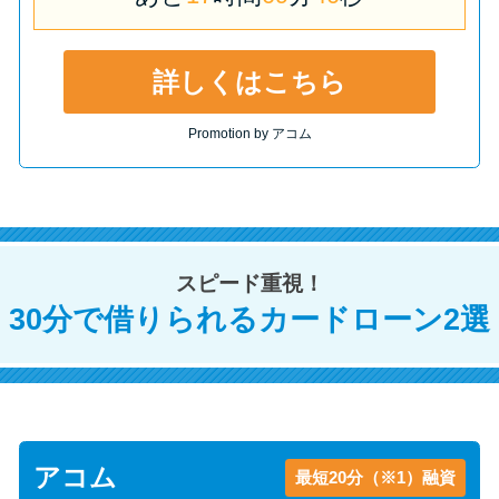
未成年でもお金を借りられる？
学生がお金を借りる方法があ
る？
詳しくはこちら
Promotion by アコム
学生がお金を借りる方法は？親
へのバレにくさや将来への影響
を解説
ソフト闇金とは？悪質な手口に
スピード重視！
は要注意！
30分で借りられるカードローン2選
090金融（闇金）からお金を借り
てはいけない理由と借りた場合
の対処法
アコム
最短20分（※1）融資