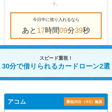
す。
今日中に借り入れるなら
あと
17
時間
09
分
39
秒
スピード重視！
30分で借りられるカードローン2選
アコム
最短20分（※1）融資