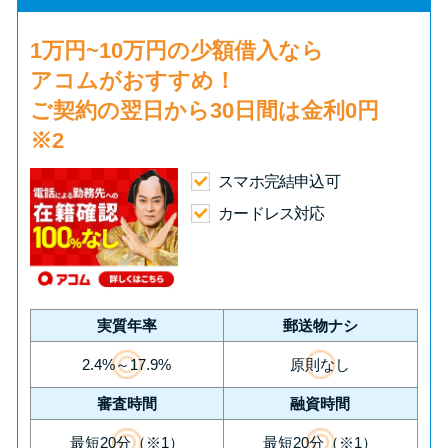
申し込みブラックとは?判断の目
安や審査に通らない理由
1万円~10万円の少額借入
なら
アコムがおすすめ！
ブラックでもお金を借りるに
ご契約の翌日から30日間は
金利0円
は？3つの判断基準と工面法
※2
アコムはブラックでも審査に通
スマホ完結申込可
る？ 自分がブラックか確かめる
カードレス対応
方法
アコムとレイクどっちがいい
の？ カードローンの選び方を徹
実質年率
郵送物ナシ
底解説！
2.4%～17.9%
原則なし
審査時間
融資時間
プロミスの返済方法を徹底解
説！ もっとも便利でお得な返済
最短20分（※1）
最短20分（※1）