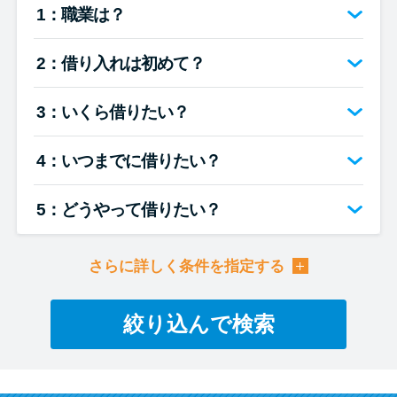
便利なコンテンツ
1：職業は？
カードローン診断
2：借り入れは初めて？
カードローンQ&A
3：いくら借りたい？
4：いつまでに借りたい？
特集ページ
リボ払いをそのまま払いきると
5：どうやって借りたい？
損！
さらに詳しく条件を指定する
カードローンの見直しで40万円
得した話
絞り込んで検索
最速！最短40分で借りられるカ
ードローン