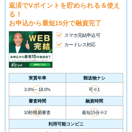
返済で
Vポイント
を貯められる＆使え
る！
お申込から
最短15分
で融資完了
スマホ完結申込可
カードレス対応
実質年率
郵送物ナシ
3.0%～18.0%
可※1
審査時間
融資時間
10秒簡易審査
最短15分※2
利用可能コンビニ