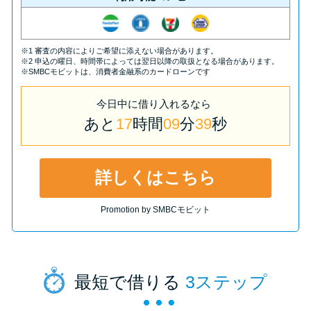
※1 審査の内容によりご希望に添えない場合があります。
※2 申込の曜日、時間帯によっては翌日以降の取扱となる場合があります。
※SMBCモビットは、消費者金融系のカードローンです
今日中
に
借り入れるなら
あと
17
時間
09
分
39
秒
詳しくはこちら
Promotion by SMBCモビット
最短で借りる
3ステップ