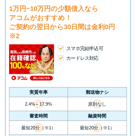
1万円~10万円の少額借入
なら
アコムがおすすめ！
ご契約の翌日から30日間は
金利0円
※2
スマホ完結申込可
カードレス対応
実質年率
郵送物ナシ
2.4%～17.9%
原則なし
審査時間
融資時間
最短20分（※1）
最短20分（※1）