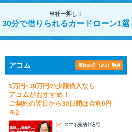
当社一押し！
特集ページ一覧
30分で借りられるカードローン1選
種類や特徴で探す
銀行カードローンを選ぶべき4つ
の理由
アコム
最短20分（※1）融資
無利息期間を利用して利息0円で
お金を借りる3つのポイント
1万円~10万円の少額借入
なら
アコムがおすすめ！
種類・特徴別一覧
ご契約の翌日から30日間は
金利0円
※2
その他コラム
スマホ完結申込可