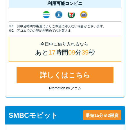
利用可能コンビニ
※1 お申込時間や審査によりご希望に添えない場合がございます。
※2 アコムでのご契約が初めてのお客さま
今日中
に
借り入れるなら
あと
17
時間
09
分
39
秒
詳しくはこちら
Promotion by アコム
SMBCモビット
最短15分※2融資