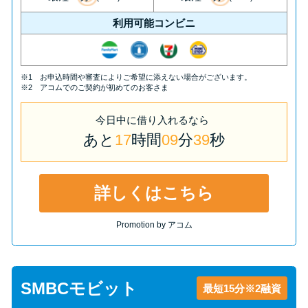
方法はどれ？
利用可能コンビニ
年収が低い＆他社借入があると
落ちる？バンクイックの口コミ
※1 お申込時間や審査によりご希望に添えない場合がございます。
を分析
※2 アコムでのご契約が初めてのお客さま
今日中
に
借り入れるなら
みずほ銀行カードローンの問い
あと
17
時間
09
分
39
秒
合わせ先とシーン別の問い合わ
せ方法
詳しくはこちら
Promotion by アコム
SMBCモビット
最短15分※2融資