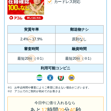
今月の家賃払えない…2ヵ月目に
カードレス対応
は解決しないと危険な理由と対
処法3つ
家賃払えないが強制退去は避け
実質年率
郵送物ナシ
たい…市役所に相談より賢い方
2.4%～17.9%
原則なし
法2選
審査時間
融資時間
街金とは？絶対審査通る？借金
最短20分（※1）
最短20分（※1）
に悩む人へ街金をおすすめしな
利用可能コンビニ
い理由
質屋でお金を借りるには？年利
※1 お申込時間や審査によりご希望に添えない場合がございます。
※2 アコムでのご契約が初めてのお客さま
やシステムをカードローンと比
較
今日中
に
借り入れるなら
あと
17
時間
09
分
39
秒