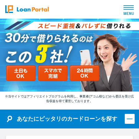
トップページ
おすすめコンテンツ
総合人気ランキング
とにかくすぐ借りたい方向け
※当サイトではアフィリエイトプログラムを利用し、事業者(アコム様など)から委託を受け広
告収益を得て運営しております。
バレずに借りたい方向け
あなたにピッタリのカードローンを探す
審査が不安な方向け