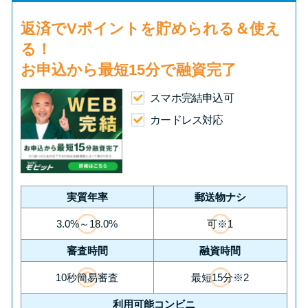
返済で
Vポイント
を貯められる＆使え
る！
お申込から
最短15分
で融資完了
スマホ完結申込可
カードレス対応
実質年率
郵送物ナシ
3.0%～18.0%
可※1
審査時間
融資時間
10秒簡易審査
最短15分※2
利用可能コンビニ